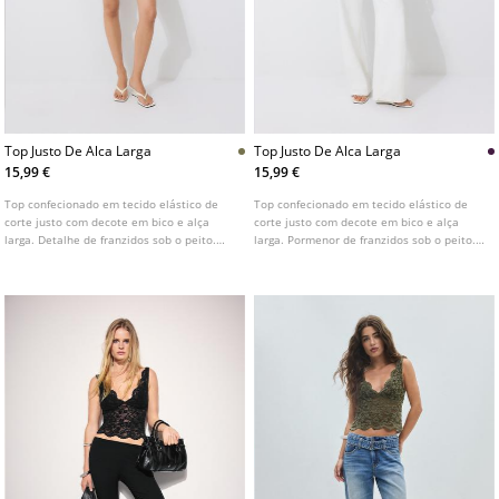
Top Justo De Alca Larga
Top Justo De Alca Larga
15,99 €
15,99 €
Top confecionado em tecido elástico de
Top confecionado em tecido elástico de
corte justo com decote em bico e alça
corte justo com decote em bico e alça
larga. Detalhe de franzidos sob o peito.
larga. Pormenor de franzidos sob o peito.
Disponível em várias cores.
Disponível em várias cores.