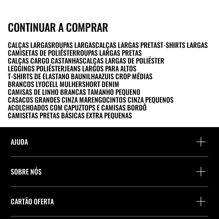
CONTINUAR A COMPRAR
CALÇAS LARGAS
ROUPAS LARGAS
CALÇAS LARGAS PRETAS
T-SHIRTS LARGAS
CAMISETAS DE POLIÉSTER
ROUPAS LARGAS PRETAS
CALÇAS CARGO CASTANHAS
CALÇAS LARGAS DE POLIÉSTER
LEGGINGS POLIÉSTER
JEANS LARGOS PARA ALTOS
T-SHIRTS DE ELASTANO BAUNILHA
AZUIS CROP MÉDIAS
BRANCOS LYOCELL MULHER
SHORT DENIM
CAMISAS DE LINHO BRANCAS TAMANHO PEQUENO
CASACOS GRANDES CINZA MARENGO
CINTOS CINZA PEQUENOS
ACOLCHOADOS COM CAPUZ
TOPS E CAMISAS BORDÔ
CAMISETAS PRETAS BÁSICAS EXTRA PEQUENAS
AJUDA
Ajuda e contacto
SOBRE NÓS
Localiza a tua encomenda
Localize uma loja
Devolução enquanto convidado
CARTÃO OFERTA
Empresa
Localizador de pontos de entrega