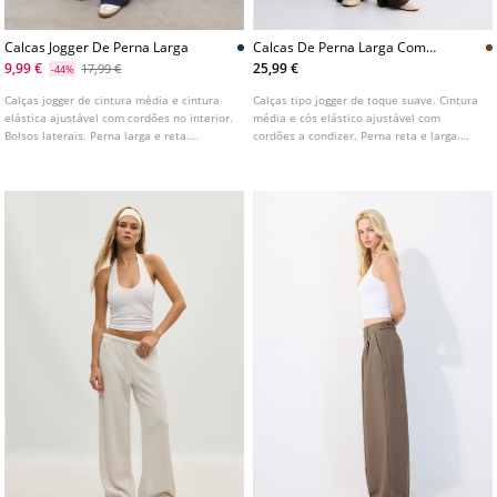
Calcas Jogger De Perna Larga
Calcas De Perna Larga Com
Nervura E Toque Suave
9,99 €
25,99 €
17,99 €
-44%
Calças jogger de cintura média e cintura
Calças tipo jogger de toque suave. Cintura
elástica ajustável com cordões no interior.
média e cós elástico ajustável com
Bolsos laterais. Perna larga e reta.
cordões a condizer. Perna reta e larga.
Disponível em várias cores.
Disponível em várias cores. Bolsos
laterais. Detalhe de nervo na frente.