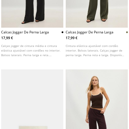
Calcas Jogger De Perna Larga
Calcas Jogger De Perna Larga
17,99 €
17,99 €
Calças jogger de cintura média e cintura
Cintura elástica ajustável com cordão
elástica ajustável com cordões no interior.
interior. Bolsos laterais. Calças jogger de
Bolsos laterais. Perna larga e reta.
perna larga. Perna reta e larga. Disponível
Disponível em várias cores.
em várias cores.