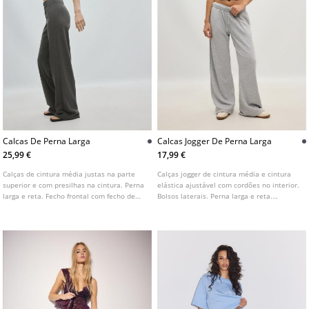
Calcas De Perna Larga
Calcas Jogger De Perna Larga
25,99 €
17,99 €
Calças de cintura média justas na parte
Calças jogger de cintura média e cintura
superior e com presilhas na cintura. Perna
elástica ajustável com cordões no interior.
larga e reta. Fecho frontal com fecho de
Bolsos laterais. Perna larga e reta.
correr e botão. Disponível em várias cores.
Disponível em várias cores.