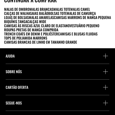
MALAS DE OMBRO
MALAS BRANCAS
MALAS TOTE
MALAS CAMEL
CALÇAS DE MALHA
SAIAS BALÃO
BOLSAS TOTE
MALAS DE CAMURÇA
LOJAS DE BOLSAS
MALAS AMARELAS
CAMISAS MARRONS DE MANGA PEQUENA
BIQUÍNIS TANGA
CALÇAS WIDE
CAMISAS ÀS RISCAS AZUL CLARO DE ELASTANO
VESTUÁRIO PEQUENO
ROUPAS PRETAS DE MANGA COMPRIDA
TRENCH COATS EM DENIM E POLIÉSTER
CAMISAS E BLUSAS FLUIDAS
TOPS DE POLIAMIDA MARRONS
CAMISAS BRANCAS DE LINHO EM TAMANHO GRANDE
AJUDA
Ajuda e contacto
SOBRE NÓS
Localiza a tua encomenda
Localize uma loja
Devolução enquanto convidado
CARTÃO OFERTA
Empresa
Localizador de pontos de entrega
Consulta de Saldo
Trabalhe na Stradivarius
Stradivarius ID
SEGUE-NOS
Compra de Cartão Presente
Company Profile
Preferências de cookies