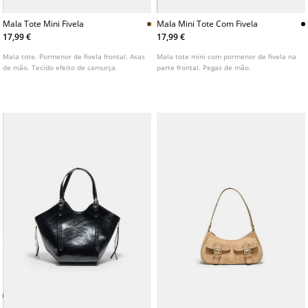
Mala Tote Mini Fivela
Mala Mini Tote Com Fivela
17,99 €
17,99 €
Mala tote. Pormenor de fivela frontal. Asas
Mala tote mini com pormenor de fivela na
de mão. Tecido efeito de camurça.
parte frontal. Pegas de mão.