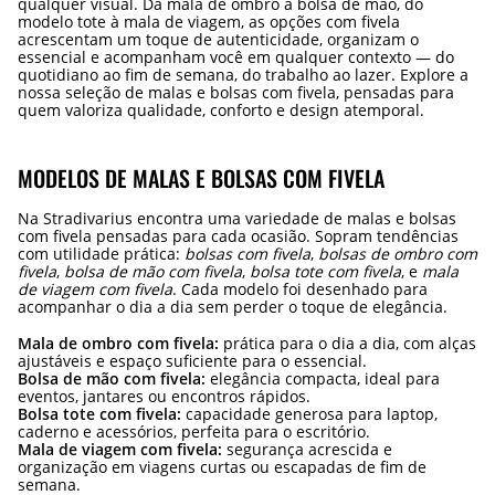
qualquer visual. Da mala de ombro à bolsa de mão, do
modelo tote à mala de viagem, as opções com fivela
acrescentam um toque de autenticidade, organizam o
essencial e acompanham você em qualquer contexto — do
quotidiano ao fim de semana, do trabalho ao lazer. Explore a
nossa seleção de malas e bolsas com fivela, pensadas para
quem valoriza qualidade, conforto e design atemporal.
MODELOS DE MALAS E BOLSAS COM FIVELA
Na Stradivarius encontra uma variedade de malas e bolsas
com fivela pensadas para cada ocasião. Sopram tendências
com utilidade prática:
bolsas com fivela
,
bolsas de ombro com
fivela
,
bolsa de mão com fivela
,
bolsa tote com fivela
, e
mala
de viagem com fivela
. Cada modelo foi desenhado para
acompanhar o dia a dia sem perder o toque de elegância.
Mala de ombro com fivela:
prática para o dia a dia, com alças
ajustáveis e espaço suficiente para o essencial.
Bolsa de mão com fivela:
elegância compacta, ideal para
eventos, jantares ou encontros rápidos.
Bolsa tote com fivela:
capacidade generosa para laptop,
caderno e acessórios, perfeita para o escritório.
Mala de viagem com fivela:
segurança acrescida e
organização em viagens curtas ou escapadas de fim de
semana.