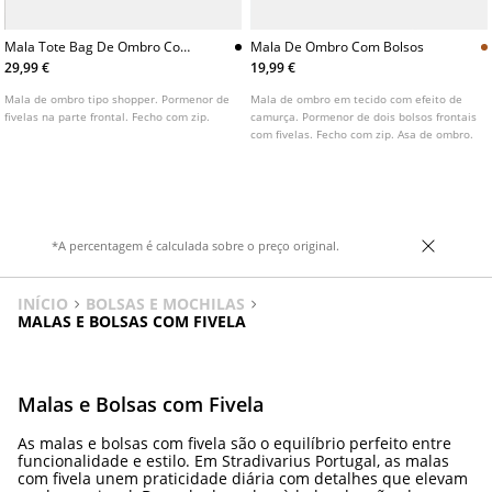
Mala Tote Bag De Ombro Com
Mala De Ombro Com Bolsos
Fivelas
29,99 €
19,99 €
Mala de ombro tipo shopper. Pormenor de
Mala de ombro em tecido com efeito de
fivelas na parte frontal. Fecho com zip.
camurça. Pormenor de dois bolsos frontais
com fivelas. Fecho com zip. Asa de ombro.
*A percentagem é calculada sobre o preço original.
INÍCIO
BOLSAS E MOCHILAS
MALAS E BOLSAS COM FIVELA
Malas e Bolsas com Fivela
As malas e bolsas com fivela são o equilíbrio perfeito entre
funcionalidade e estilo. Em Stradivarius Portugal, as malas
com fivela unem praticidade diária com detalhes que elevam