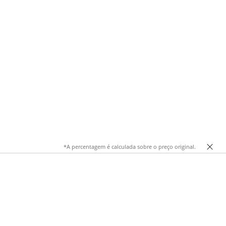
*A percentagem é calculada sobre o preço original.
ona como base para qualquer guarda-roupa, permitindo
 em tricô cinza, desde tons mais claros a cinza carvão,