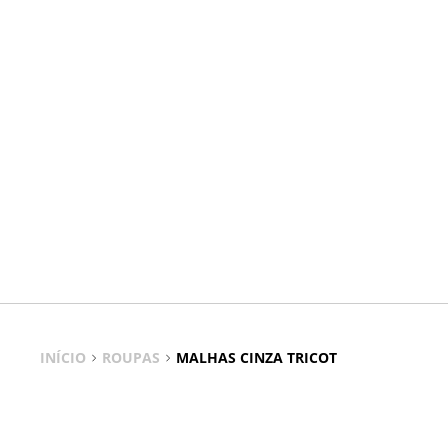
INÍCIO
ROUPAS
MALHAS CINZA TRICOT
As Malhas Cinza Tricot são peças-chave para quem procura c
misturar padrões e cores sem esforço. Nesta apresentação pa