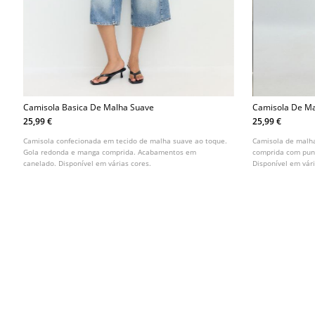
Camisola Basica De Malha Suave
Camisola De M
E Toque Suave
25,99 €
25,99 €
Camisola confecionada em tecido de malha suave ao toque.
Camisola de malh
Gola redonda e manga comprida. Acabamentos em
comprida com pun
canelado. Disponível em várias cores.
Disponível em vári