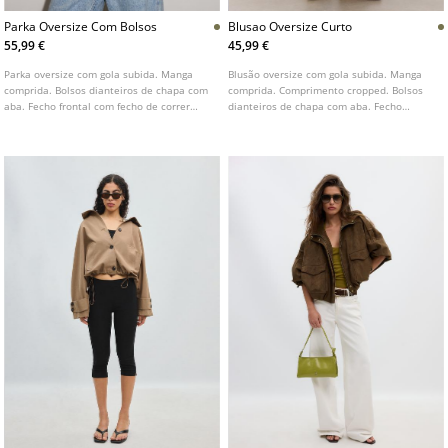
Parka Oversize Com Bolsos
Blusao Oversize Curto
55,99 €
45,99 €
Parka oversize com gola subida. Manga
Blusão oversize com gola subida. Manga
comprida. Bolsos dianteiros de chapa com
comprida. Comprimento cropped. Bolsos
aba. Fecho frontal com fecho de correr
dianteiros de chapa com aba. Fecho
oculto por aba. Pormenor de presilhas nos
frontal com botões. Detalhe de emblema
ombros.
no peito.