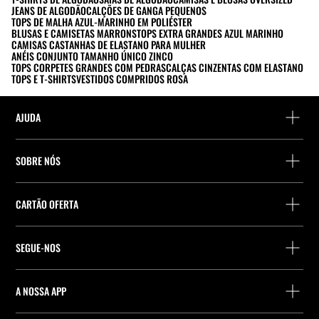
JEANS DE ALGODÃO
CALÇÕES DE GANGA PEQUENOS
TOPS DE MALHA AZUL-MARINHO EM POLIÉSTER
BLUSAS E CAMISETAS MARRONS
TOPS EXTRA GRANDES AZUL MARINHO
CAMISAS CASTANHAS DE ELASTANO PARA MULHER
ANÉIS CONJUNTO TAMANHO ÚNICO ZINCO
TOPS CORPETES GRANDES COM PEDRAS
CALÇAS CINZENTAS COM ELASTANO
TOPS E T-SHIRTS
VESTIDOS COMPRIDOS ROSA
AJUDA
Ajuda e contacto
SOBRE NÓS
Localiza a tua encomenda
Localize uma loja
Devolução enquanto convidado
CARTÃO OFERTA
Empresa
Localizador de pontos de entrega
Consulta de Saldo
Trabalhe na Stradivarius
Stradivarius ID
SEGUE-NOS
Compra de Cartão Presente
Company Profile
Preferências de cookies
A NOSSA APP
iOS
Android