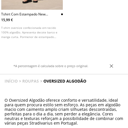
Tshirt Com Estampado New
York 64
15,99 €
T-shirt oversize confecionada em tecido
100% algodão. Apresenta decote barco e
manga curta. Pormenor de estampado
frontal com texto em contraste.
*A percentagem é calculada sobre o preço original.
INÍCIO
ROUPAS
OVERSIZED ALGODÃO
O Oversized Algodão oferece conforto e versatilidade, ideal
para quem procura estilo sem esforço. As peças em algodão
macio com caimento amplo criam silhuetas descontraídas,
perfeitas para o dia a dia, sem perder a elegância. Cores
neutras e texturas reforçam a possibilidade de combinar com
várias peças Stradivarius em Portugal.