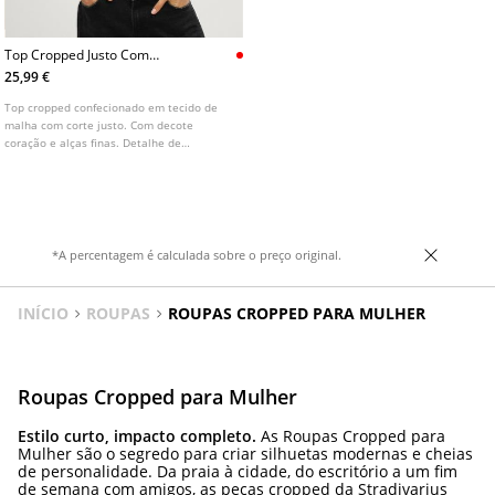
Top Cropped Justo Com
Estampado Floral
25,99 €
Top cropped confecionado em tecido de
malha com corte justo. Com decote
coração e alças finas. Detalhe de
estampado floral e acabamentos com
renda. Bainha em bico. Fecho nas costas.
Disponível em várias cores.
*A percentagem é calculada sobre o preço original.
INÍCIO
ROUPAS
ROUPAS CROPPED PARA MULHER
Roupas Cropped para Mulher
Estilo curto, impacto completo.
As Roupas Cropped para
Mulher são o segredo para criar silhuetas modernas e cheias
de personalidade. Da praia à cidade, do escritório a um fim
de semana com amigos, as peças cropped da Stradivarius