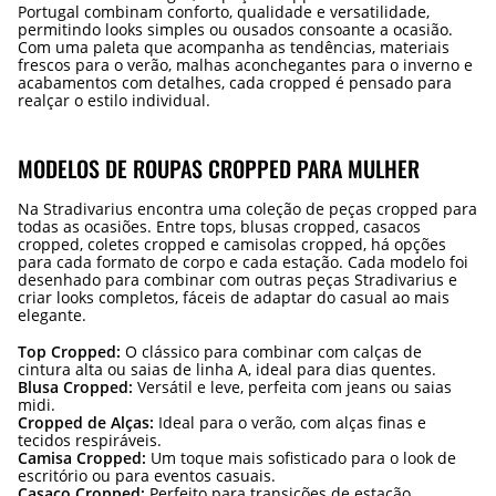
Portugal combinam conforto, qualidade e versatilidade,
permitindo looks simples ou ousados consoante a ocasião.
Com uma paleta que acompanha as tendências, materiais
frescos para o verão, malhas aconchegantes para o inverno e
acabamentos com detalhes, cada cropped é pensado para
realçar o estilo individual.
MODELOS DE ROUPAS CROPPED PARA MULHER
Na Stradivarius encontra uma coleção de peças cropped para
todas as ocasiões. Entre tops, blusas cropped, casacos
cropped, coletes cropped e camisolas cropped, há opções
para cada formato de corpo e cada estação. Cada modelo foi
desenhado para combinar com outras peças Stradivarius e
criar looks completos, fáceis de adaptar do casual ao mais
elegante.
Top Cropped:
O clássico para combinar com calças de
cintura alta ou saias de linha A, ideal para dias quentes.
Blusa Cropped:
Versátil e leve, perfeita com jeans ou saias
midi.
Cropped de Alças:
Ideal para o verão, com alças finas e
tecidos respiráveis.
Camisa Cropped:
Um toque mais sofisticado para o look de
escritório ou para eventos casuais.
Casaco Cropped:
Perfeito para transições de estação,