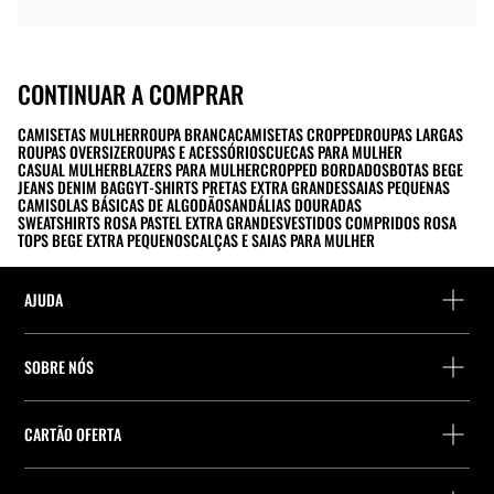
CONTINUAR A COMPRAR
CAMISETAS MULHER
ROUPA BRANCA
CAMISETAS CROPPED
ROUPAS LARGAS
ROUPAS OVERSIZE
ROUPAS E ACESSÓRIOS
CUECAS PARA MULHER
CASUAL MULHER
BLAZERS PARA MULHER
CROPPED BORDADOS
BOTAS BEGE
JEANS DENIM BAGGY
T-SHIRTS PRETAS EXTRA GRANDES
SAIAS PEQUENAS
CAMISOLAS BÁSICAS DE ALGODÃO
SANDÁLIAS DOURADAS
SWEATSHIRTS ROSA PASTEL EXTRA GRANDES
VESTIDOS COMPRIDOS ROSA
TOPS BEGE EXTRA PEQUENOS
CALÇAS E SAIAS PARA MULHER
AJUDA
Ajuda e contacto
SOBRE NÓS
Localiza a tua encomenda
Localize uma loja
Devolução enquanto convidado
CARTÃO OFERTA
Empresa
Localizador de pontos de entrega
Consulta de Saldo
Trabalhe na Stradivarius
Stradivarius ID