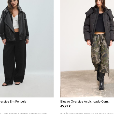
ersize Em Polipele
Blusao Oversize Acolchoado Com
Capuz
45,99 €
le. Gola subida e manga comprida com
Blusão acolchoado oversize de gola subida