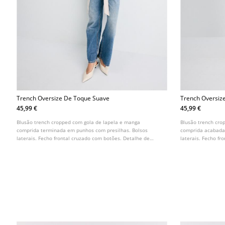
Trench Oversize De Toque Suave
Trench Oversiz
45,99 €
45,99 €
Blusão trench cropped com gola de lapela e manga
Blusão trench cro
comprida terminada em punhos com presilhas. Bolsos
comprida acabada
laterais. Fecho frontal cruzado com botões. Detalhe de
laterais. Fecho f
presilhas nos ombros e cinto do mesmo tecido. Disponível
presilhas nos omb
em várias cores.
em várias cores.