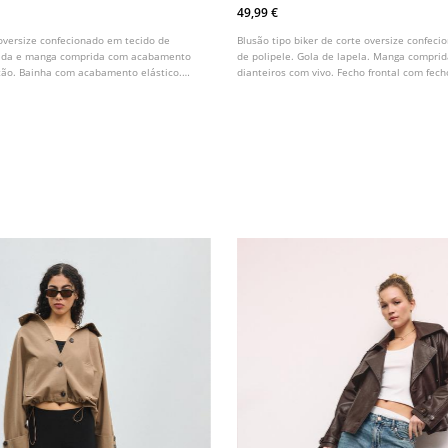
49,99 €
oversize confecionado em tecido de
Blusão tipo biker de corte oversize confec
ubida e manga comprida com acabamento
de polipele. Gola de lapela. Manga comprid
ão. Bainha com acabamento elástico.
dianteiros com vivo. Fecho frontal com fech
 fecho de correr metálico oculto em
Bainha com acabamento elástico.
e botão de pressão.