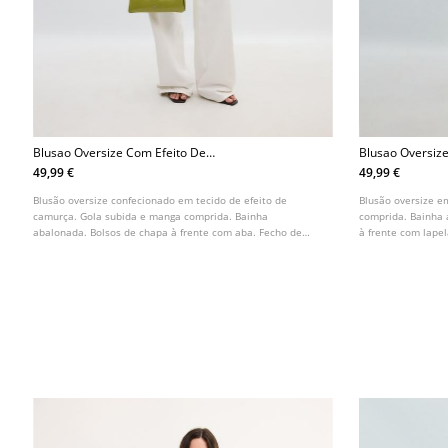
Blusao Oversize Com Efeito De
Blusao Oversize
Camurca
49,99 €
49,99 €
Blusão oversize confecionado em tecido de efeito de
Blusão oversize e
camurça. Gola subida e manga comprida. Bainha
comprida. Bainha 
abalonada. Bolsos de chapa à frente com aba. Fecho de
à frente com lapel
correr à frente oculto por aba. Detalhe de presilhas nos
oculto por carcel
ombros com botões.