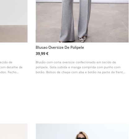
Blusao Oversize De Polipele
39,99 €
tecido de
Blusão com corte oversize confecionado em tecido de
 com detalhe de
polipele. Gola subida e manga comprida com punho com
ados. Fecho
botão. Bolsos de chapa com aba e botão na parte da frente
a. Parte inferior
e bolsos embutidos nas laterais. Parte inferior com
acabamento elástico.