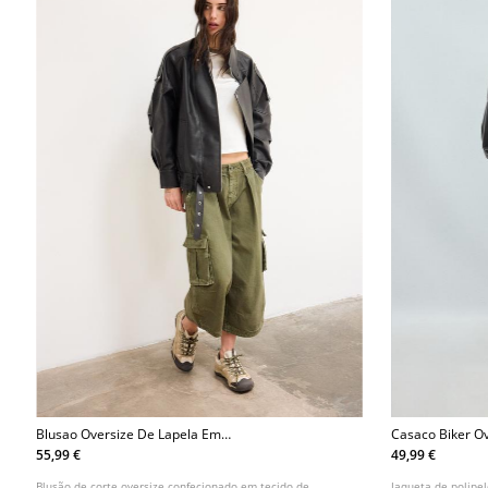
Blusao Oversize De Lapela Em
Casaco Biker Ov
Polipele L08461710
55,99 €
49,99 €
Blusão de corte oversize confecionado em tecido de
Jaqueta de polipe