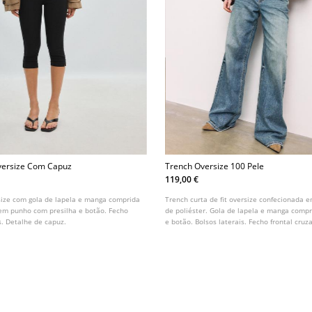
versize Com Capuz
Trench Oversize 100 Pele
119,00 €
size com gola de lapela e manga comprida
Trench curta de fit oversize confecionada 
m punho com presilha e botão. Fecho
de poliéster. Gola de lapela e manga comp
s. Detalhe de capuz.
e botão. Bolsos laterais. Fecho frontal cru