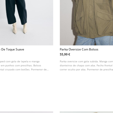
e De Toque Suave
Parka Oversize Com Bolsos
55,99 €
pped com gola de lapela e manga
Parka oversize com gola subida. Manga com
 em punhos com presilhas. Bolsos
dianteiros de chapa com aba. Fecho fronta
rontal cruzado com botões. Pormenor de
correr oculto por aba. Pormenor de presilh
ros e cinto do mesmo tecido. Disponível