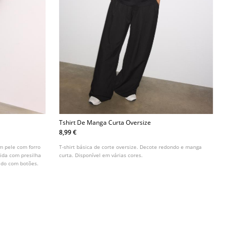
Tshirt De Manga Curta Oversize
8,99 €
em pele com forro
T-shirt básica de corte oversize. Decote redondo e manga
rida com presilha
curta. Disponível em várias cores.
zado com botões.