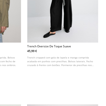
Trench Oversize De Toque Suave
45,99 €
prida. Bolsos
Trench cropped com gola de lapela e manga comprida
l com fecho de
acabada em punhos com presilhas. Bolsos laterais. Fecho
as nos ombros.
cruzado à frente com botões. Pormenor de presilhas nos
ombros e cinto do mesmo tecido. Disponível em várias
cores.