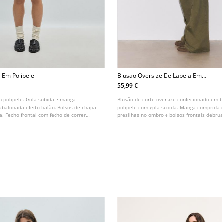
 Em Polipele
Blusao Oversize De Lapela Em
Polipele
55,99 €
m polipele. Gola subida e manga
Blusão de corte oversize confecionado em 
abalonada efeito balão. Bolsos de chapa
polipele com gola subida. Manga comprida
a. Fecho frontal com fecho de correr
presilhas no ombro e bolsos frontais debru
a. Pormenor de presilhas nos ombros.
frontal com fecho de correr oculto por lapel
com elástico e detalhe de cinto a condizer.