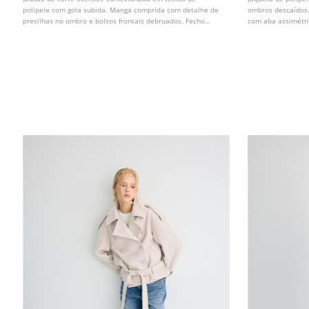
polipele com gola subida. Manga comprida com detalhe de
ombros descaídos.
presilhas no ombro e bolsos frontais debruados. Fecho
com aba assimétri
frontal com fecho de correr oculto por lapela. Parte inferior
debruados.
com elástico e detalhe de cinto a condizer.