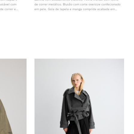
justável com
de correr metálico. Blusão com corte oversize confecionado
de correr e
em pele. Gola de lapela e manga comprida acabada em
el em várias
punho com botão.