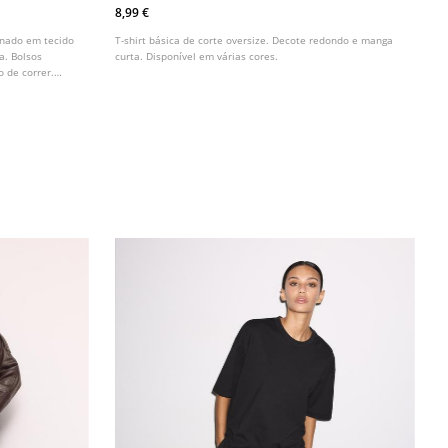
8,99 €
ionado em tecido
T-shirt básica de corte oversize. Decote redondo e manga
a. Bolsos
curta. Disponível em várias cores.
o de correr.