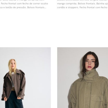
 Fecho frontal com fecho de correr oculto
manga comprida. Bolsos frontais. Bainha a
ca e botão de pressão. Bolsos frontais
cordão e stoppers. Fecho frontal com fecho 
botões de pressão ocultos na aba. Disponív
cores.