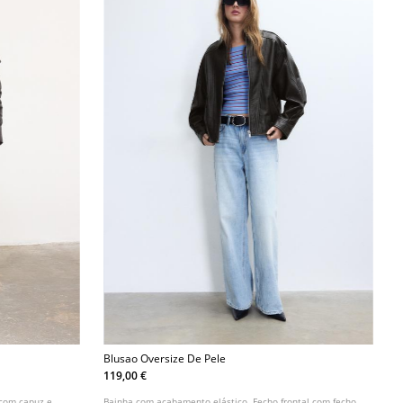
Blusao Oversize De Pele
119,00 €
 com capuz e
Bainha com acabamento elástico. Fecho frontal com fecho