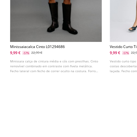
Minissaiacalca Cinto L01294686
Vestido Curto Ti
9,99 €
9,99 €
22,99 €
22,
-57%
-57%
Minissaia calça de cintura média e cós com presilhas. Cinto
Vestido curto tipo
removível combinado em contraste com fivela metálica.
costas descoberta
Fecho lateral com fecho de correr oculto na costura. Forro
laçada. Fecho com 
interior tipo calções. Disponível em várias cores.
traseira.