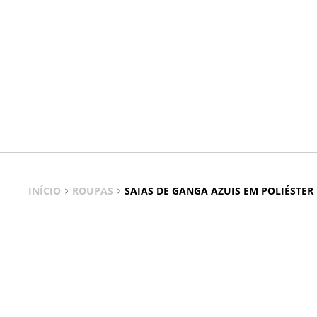
INÍCIO
ROUPAS
SAIAS DE GANGA AZUIS EM POLIÉSTER
Saias De Ganga Azuis Em Poliéster
Conforto e estilo em cada passo, sempre consigo.
As saias de ganga azuis em poliéster são a base de um guar
casual ao urbano sofisticado.