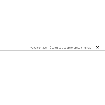
*A percentagem é calculada sobre o preço original.
er estação, permitem combinações rápidas que variam do