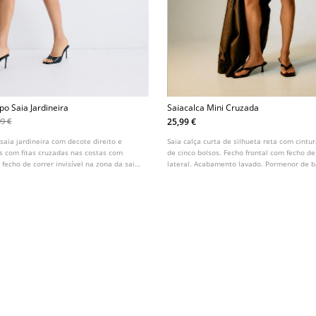
po Saia Jardineira
Saiacalca Mini Cruzada
25,99 €
99 €
 saia jardineira com decote direito e
Saia calça curta de silhueta reta com cintu
s com fitas cruzadas nas costas com
de cinco bolsos. Fecho frontal com fecho de
fecho de correr invisível na zona da saia
lateral. Acabamento lavado. Pormenor de b