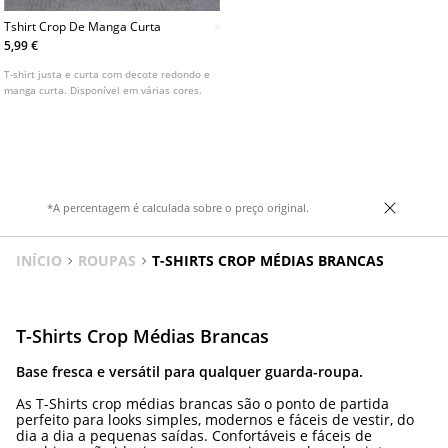
Tshirt Crop De Manga Curta
5,99 €
T-shirt justa e curta com decote redondo e
manga curta. Disponível em várias cores.
*A percentagem é calculada sobre o preço original.
INÍCIO
ROUPAS
T-SHIRTS CROP MÉDIAS BRANCAS
T-Shirts Crop Médias Brancas
Base fresca e versátil para qualquer guarda-roupa.
As T-Shirts crop médias brancas são o ponto de partida
perfeito para looks simples, modernos e fáceis de vestir, do
dia a dia a pequenas saídas. Confortáveis e fáceis de