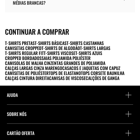
MÉDIAS BRANCAS?
CONTINUAR A COMPRAR
T-SHIRTS PRETAS
T-SHIRTS BÁSICAS
T-SHIRTS CASTANHAS
CAMISETAS CROPPED
T-SHIRTS DE ALGODÃO
T-SHIRTS LARGAS
T-SHIRTS REGULAR FIT
T-SHIRTS VISCOSE
T-SHIRTS AZUIS
CROPPED BORDADOS
SAIAS POLIAMIDA POLIÉSTER
CAMISOLAS DE MALHA CINZENTAS GRANDES DE POLIAMIDA
CALÇAS LARGAS CINZA MARENGO
CASACOS E JAQUETAS COM CAPUZ
CAMISETAS DE POLIÉSTER
TOPS DE ELASTANO
TOPS CORSETE BAUNILHA
CALÇAS CINTURA DIREITA
CAMISAS DE VISCOSE
CALÇÕES DE GANGA
AJUDA
Ajuda e contacto
SOBRE NÓS
Localiza a tua encomenda
Localize uma loja
Devolução enquanto convidado
CARTÃO OFERTA
Empresa
Localizador de pontos de entrega