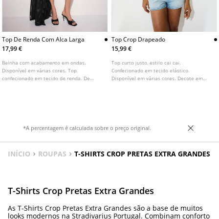
Top De Renda Com Alca Larga
Top Crop Drapeado
17,99 €
15,99 €
Bainha com acabamento em ondas.
Top curto justo, estilo cai cai.
Disponível em várias cores. Top
Confecionado em tecido elástico.
confecionado em tecido de renda. De
Disponível em várias cores. Decote em
corte justo. Decote em bico. Alça larga.
bico. Detalhe drapeado em toda a peça.
*A percentagem é calculada sobre o preço original.
INÍCIO
ROUPAS
T-SHIRTS CROP PRETAS EXTRA GRANDES
T-Shirts Crop Pretas Extra Grandes
As T-Shirts Crop Pretas Extra Grandes são a base de muitos
looks modernos na Stradivarius Portugal. Combinam conforto