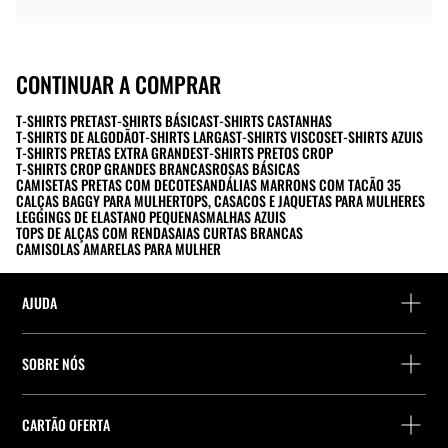
CONTINUAR A COMPRAR
T-SHIRTS PRETAS
T-SHIRTS BÁSICAS
T-SHIRTS CASTANHAS
T-SHIRTS DE ALGODÃO
T-SHIRTS LARGAS
T-SHIRTS VISCOSE
T-SHIRTS AZUIS
T-SHIRTS PRETAS EXTRA GRANDES
T-SHIRTS PRETOS CROP
T-SHIRTS CROP GRANDES BRANCAS
ROSAS BÁSICAS
CAMISETAS PRETAS COM DECOTE
SANDÁLIAS MARRONS COM TACÃO 35
CALÇAS BAGGY PARA MULHER
TOPS, CASACOS E JAQUETAS PARA MULHERES
LEGGINGS DE ELASTANO PEQUENAS
MALHAS AZUIS
TOPS DE ALÇAS COM RENDA
SAIAS CURTAS BRANCAS
CAMISOLAS AMARELAS PARA MULHER
AJUDA
Ajuda e contacto
SOBRE NÓS
Localiza a tua encomenda
Localize uma loja
Devolução enquanto convidado
CARTÃO OFERTA
Empresa
Localizador de pontos de entrega