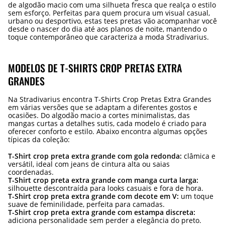
de algodão macio com uma silhueta fresca que realça o estilo
sem esforço. Perfeitas para quem procura um visual casual,
urbano ou desportivo, estas tees pretas vão acompanhar você
desde o nascer do dia até aos planos de noite, mantendo o
toque contemporâneo que caracteriza a moda Stradivarius.
MODELOS DE T-SHIRTS CROP PRETAS EXTRA
GRANDES
Na Stradivarius encontra T-Shirts Crop Pretas Extra Grandes
em várias versões que se adaptam a diferentes gostos e
ocasiões. Do algodão macio a cortes minimalistas, das
mangas curtas a detalhes sutis, cada modelo é criado para
oferecer conforto e estilo. Abaixo encontra algumas opções
típicas da coleção:
T-Shirt crop preta extra grande com gola redonda:
clâmica e
versátil, ideal com jeans de cintura alta ou saias
coordenadas.
T-Shirt crop preta extra grande com manga curta larga:
silhouette descontraída para looks casuais e fora de hora.
T-Shirt crop preta extra grande com decote em V:
um toque
suave de feminilidade, perfeita para camadas.
T-Shirt crop preta extra grande com estampa discreta:
adiciona personalidade sem perder a elegância do preto.