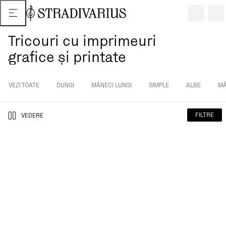
Tricouri cu imprimeuri
grafice și printate
VEZI TOATE
DUNGI
MÂNECI LUNGI
SIMPLE
ALBE
MÂ
FILTRE
VEDERE