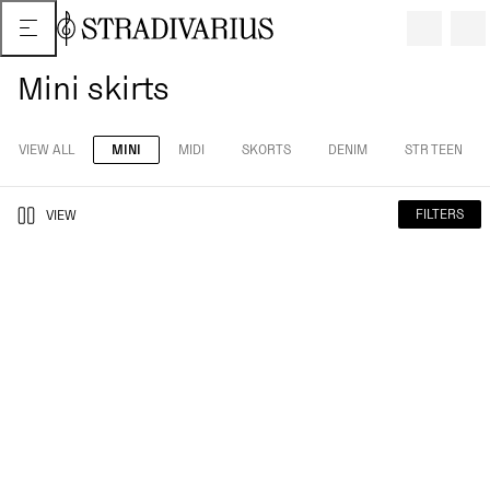
Mini skirts
VIEW ALL
MINI
MIDI
SKORTS
DENIM
STR TEEN
FILTERS
VIEW