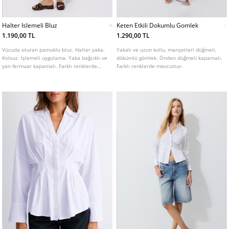
Halter Islemeli Bluz
Keten Etkili Dokumlu Gomlek
1.190,00 TL
1.290,00 TL
Vücuda oturan pamuklu bluz. Halter yaka.
Yakalı ve uzun kollu, manşetleri düğmeli,
Kolsuz. İşlemeli uygulama. Yaka bağcıklı ve
dökümlü gömlek. Önden düğmeli kapamalı.
yan fermuar kapamalı. Farklı renklerde
Farklı renklerde mevcuttur.
mevcuttur.