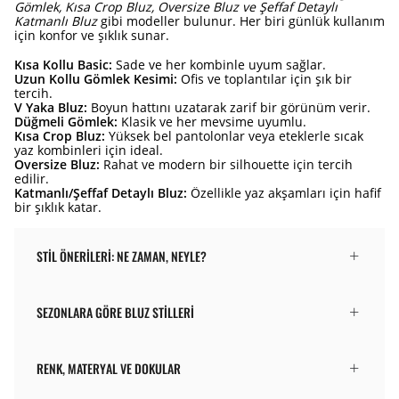
Gömlek, Kısa Crop Bluz, Oversize Bluz ve Şeffaf Detaylı
Katmanlı Bluz
gibi modeller bulunur. Her biri günlük kullanım
için konfor ve şıklık sunar.
Kısa Kollu Basic:
Sade ve her kombinle uyum sağlar.
Uzun Kollu Gömlek Kesimi:
Ofis ve toplantılar için şık bir
tercih.
V Yaka Bluz:
Boyun hattını uzatarak zarif bir görünüm verir.
Düğmeli Gömlek:
Klasik ve her mevsime uyumlu.
Kısa Crop Bluz:
Yüksek bel pantolonlar veya eteklerle sıcak
yaz kombinleri için ideal.
Oversize Bluz:
Rahat ve modern bir silhouette için tercih
edilir.
Katmanlı/Şeffaf Detaylı Bluz:
Özellikle yaz akşamları için hafif
bir şıklık katar.
STIL ÖNERILERI: NE ZAMAN, NEYLE?
SEZONLARA GÖRE BLUZ STILLERI
RENK, MATERYAL VE DOKULAR