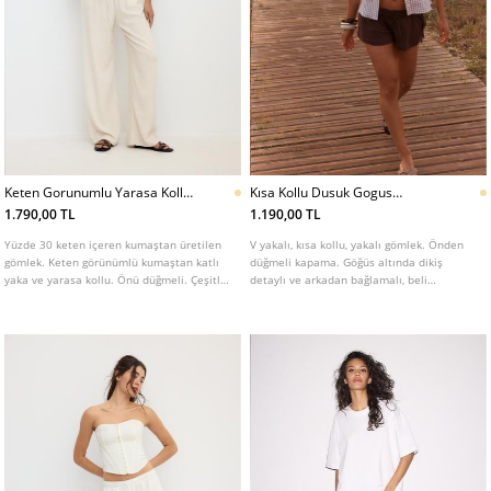
Keten Gorunumlu Yarasa Kollu
Kısa Kollu Dusuk Gogus
Gomlek
Kesimli Gomlek
1.790,00 TL
1.190,00 TL
Yüzde 30 keten içeren kumaştan üretilen
V yakalı, kısa kollu, yakalı gömlek. Önden
gömlek. Keten görünümlü kumaştan katlı
düğmeli kapama. Göğüs altında dikiş
yaka ve yarasa kollu. Önü düğmeli. Çeşitli
detaylı ve arkadan bağlamalı, beli
renk seçenekleri mevcuttur.
ayarlanabilir.