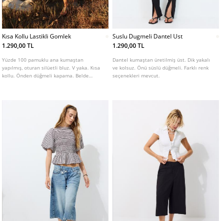
Kısa Kollu Lastikli Gomlek
Suslu Dugmeli Dantel Ust
1.290,00 TL
1.290,00 TL
Yüzde 100 pamuklu ana kumaştan
Dantel kumaştan üretilmiş üst. Dik yakalı
yapılmış, oturan silüetli bluz. V yaka. Kısa
ve kolsuz. Önü süslü düğmeli. Farklı renk
kollu. Önden düğmeli kapama. Belde
seçenekleri mevcut.
büzgülü kumaş detayı. Çeşitli renklerde
mevcuttur.