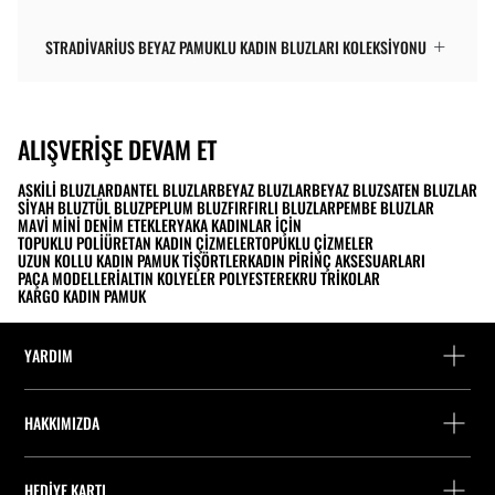
STRADIVARIUS BEYAZ PAMUKLU KADIN BLUZLARI KOLEKSIYONU
ALIŞVERIŞE DEVAM ET
ASKILI BLUZLAR
DANTEL BLUZLAR
BEYAZ BLUZLAR
BEYAZ BLUZ
SATEN BLUZLAR
SIYAH BLUZ
TÜL BLUZ
PEPLUM BLUZ
FIRFIRLI BLUZLAR
PEMBE BLUZLAR
MAVI MINI DENIM ETEKLER
YAKA KADINLAR İÇIN
TOPUKLU POLIÜRETAN KADIN ÇIZMELER
TOPUKLU ÇIZMELER
UZUN KOLLU KADIN PAMUK TIŞÖRTLER
KADIN PIRINÇ AKSESUARLARI
PAÇA MODELLERI
ALTIN KOLYELER POLYESTER
EKRU TRIKOLAR
KARGO KADIN PAMUK
YARDIM
Yardım ve iletişim
HAKKIMIZDA
Siparişi takip edin
Bir mağaza bulun
Misafir olarak iade
HEDIYE KARTI