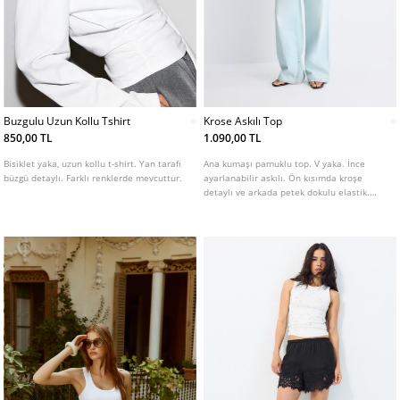
Buzgulu Uzun Kollu Tshirt
Krose Askılı Top
850,00 TL
1.090,00 TL
Bisiklet yaka, uzun kollu t-shirt. Yan tarafı
Ana kumaşı pamuklu top. V yaka. İnce
büzgü detaylı. Farklı renklerde mevcuttur.
ayarlanabilir askılı. Ön kısımda kroşe
detaylı ve arkada petek dokulu elastik.
Farklı renklerde mevcuttur.