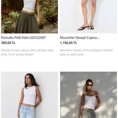
Pamuklu Fitilli Atlet L02522687
Mucevher Detaylı Capraz
Askılı Atlet
390,00 TL
1.190,00 TL
Vücuda oturan, çapraz askılı, bisiklet yaka
Mücevher detaylı, fitilli kumaştan, bisiklet
atlet. Fitilli kumaş detaylı.
yaka ve askılı atlet.