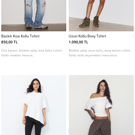
Baskılı Kısa Kollu Tshirt
Uzun Kollu Boxy Tshirt
850,00 TL
1.090,00 TL
Önü baskılı, bisiklet yaka, kısa kollu t-shirt.
Bisiklet yaka, uzun kollu, boxy kesim t-shirt.
Farklı renkleri mevcut.
Farklı renk seçenekleri mevcuttur.