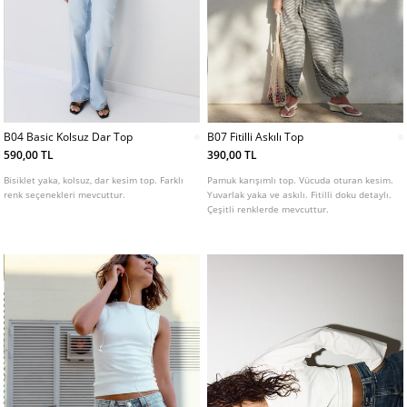
B04 Basic Kolsuz Dar Top
B07 Fitilli Askılı Top
590,00 TL
390,00 TL
Bisiklet yaka, kolsuz, dar kesim top. Farklı
Pamuk karışımlı top. Vücuda oturan kesim.
renk seçenekleri mevcuttur.
Yuvarlak yaka ve askılı. Fitilli doku detaylı.
Çeşitli renklerde mevcuttur.