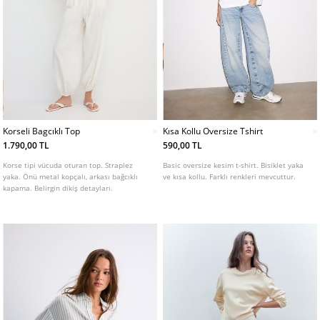
Korseli Bagcıklı Top
Kısa Kollu Oversize Tshirt
1.790,00 TL
590,00 TL
Korse tipi vücuda oturan top. Straplez
Basic oversize kesim t-shirt. Bisiklet yaka
yaka. Önü metal kopçalı, arkası bağcıklı
ve kısa kollu. Farklı renkleri mevcuttur.
kapama. Belirgin dikiş detayları.