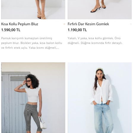
Kısa Kollu Peplum Bluz
Fırfırlı Dar Kesim Gomlek
1.590,00 TL
1.190,00 TL
Pamuk karışımlı kumaştan üretilmiş
Yakalı, V yaka, kısa kollu gömlek. Önü
peplum bluz. Bisiklet yaka, kısa balon kollu
düğmeli. Düğme kısmında fırfır detaylı.
ve fırfırlı etek uçlu. Yaka kısmı düğmeli,
gövdesi ise petek dokulu. Farklı renk
seçenekleri mevcuttur.