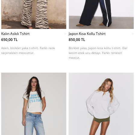
Kalın Askılı Tshirt
Japon Kısa Kollu Tshirt
650,00 TL
850,00 TL
Askılı, bisiklet yaka t-shirt. Farklı renk
Bisiklet yaka, Japon kısa kollu t-shirt. Dar
seçenekleri mevcuttur.
kesim etek ucu detayı. Farklı renkleri
mevcut.