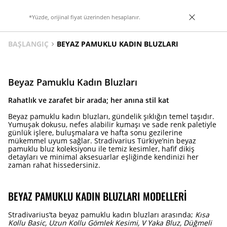
*Yüzde, orijinal fiyat üzerinden hesaplanır.
BAŞLANGIÇ
BEYAZ PAMUKLU KADIN BLUZLARI
Beyaz Pamuklu Kadın Bluzları
Rahatlık ve zarafet bir arada; her anına stil kat
Beyaz pamuklu kadın bluzları, gündelik şıklığın temel taşıdır.
Yumuşak dokusu, nefes alabilir kumaşı ve sade renk paletiyle
günlük işlere, buluşmalara ve hafta sonu gezilerine
mükemmel uyum sağlar. Stradivarius Türkiye’nin beyaz
pamuklu bluz koleksiyonu ile temiz kesimler, hafif dikiş
detayları ve minimal aksesuarlar eşliğinde kendinizi her
zaman rahat hissedersiniz.
BEYAZ PAMUKLU KADIN BLUZLARI MODELLERI
Stradivarius’ta beyaz pamuklu kadın bluzları arasında;
Kısa
Kollu Basic, Uzun Kollu Gömlek Kesimi, V Yaka Bluz, Düğmeli