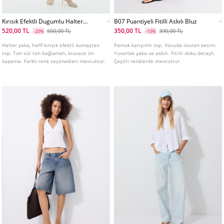
Kırısık Efektli Dugumlu Halter
B07 Puantiyeli Fitilli Askılı Bluz
Ust
520,00 TL
350,00 TL
650,00 TL
390,00 TL
-20%
-10%
Halter yaka, hafif kırışık efektli kumaştan
Pamuk karışımlı top. Vücuda oturan kesim.
top. Ton sür ton bağlamalı, kruvaze ön
Yuvarlak yaka ve askılı. Fitilli doku detaylı.
kapama. Farklı renk seçenekleri mevcuttur.
Çeşitli renklerde mevcuttur.