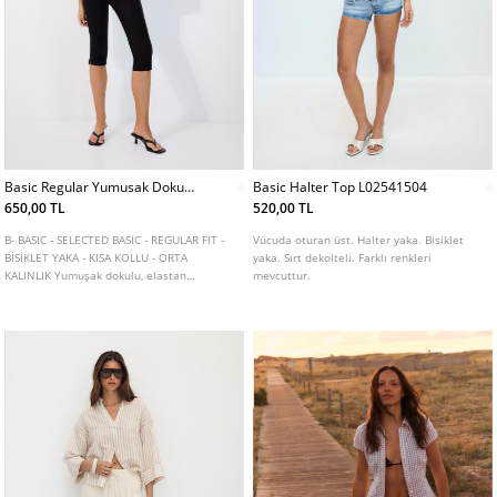
Basic Regular Yumusak Dokulu
Basic Halter Top L02541504
Tshirt
650,00 TL
520,00 TL
B- BASIC - SELECTED BASIC - REGULAR FIT -
Vücuda oturan üst. Halter yaka. Bisiklet
BİSİKLET YAKA - KISA KOLLU - ORTA
yaka. Sırt dekolteli. Farklı renkleri
KALINLIK Yumuşak dokulu, elastan
mevcuttur.
karışımlı pamuklu kumaştan üretilmiş
basic regular düz kesim tişört. Bisiklet
yaka ve kısa kollu. Farklı renklerde
mevcuttur.