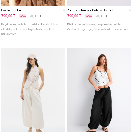
Lastikli Tshirt
Zımba Islemeli Kolsuz Tshirt
390,00 TL
390,00 TL
520,00 TL
520,00 TL
-25%
-25%
Kayık yaka ve kolsuz t-shirt. Petek dokulu
Bisiklet yaka, kolsuz, crop kesim t-shirt.
elastik etek ucu detaylı. Farklı renkleri
Zımba detaylı. Çeşitli renklerde mevcuttur.
mevcuttur.