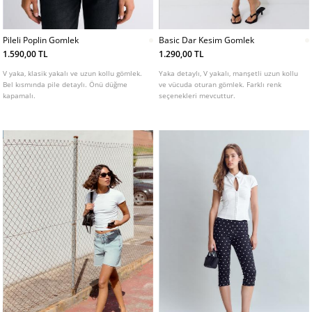
Pileli Poplin Gomlek
Basic Dar Kesim Gomlek
1.590,00 TL
1.290,00 TL
V yaka, klasik yakalı ve uzun kollu gömlek.
Yaka detaylı, V yakalı, manşetli uzun kollu
Bel kısmında pile detaylı. Önü düğme
ve vücuda oturan gömlek. Farklı renk
kapamalı.
seçenekleri mevcuttur.