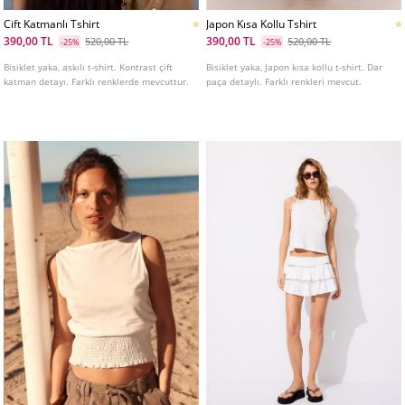
Cift Katmanlı Tshirt
Japon Kısa Kollu Tshirt
390,00 TL
390,00 TL
520,00 TL
520,00 TL
-25%
-25%
Bisiklet yaka, askılı t-shirt. Kontrast çift
Bisiklet yaka, Japon kısa kollu t-shirt. Dar
katman detayı. Farklı renklerde mevcuttur.
paça detaylı. Farklı renkleri mevcut.