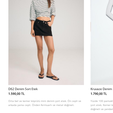
D62 Denim Sort Etek
Kruvaze Denim 
1.590,00 TL
1.790,00 TL
Orta bel ve kemer köprülü mini denim şort etek. Ön cepli ve
Yüzde 100 pamuklu
arkada yama cepli. Önden fermuarlı ve metal düğmeli.
şort etek. Kemer k
düğmeli ve yandan