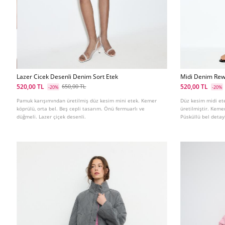
Lazer Cicek Desenli Denim Sort Etek
Midi Denim Rew
520,00 TL
520,00 TL
650,00 TL
-20%
-20%
Pamuk karışımından üretilmiş düz kesim mini etek. Kemer
Düz kesim midi e
köprülü, orta bel. Beş cepli tasarım. Önü fermuarlı ve
üretilmiştir. Keme
düğmeli. Lazer çiçek desenli.
Püsküllü bel deta