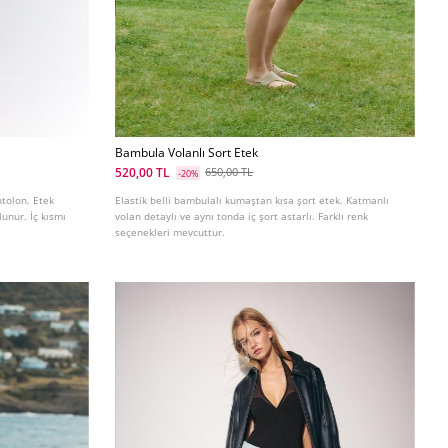
Bambula Volanlı Sort Etek
520,00 TL
650,00 TL
-20%
ntolon. Etek
Elastik belli bambulalı kumaştan kısa şort etek. Katmanlı
lunur. İç kısmı
volan detaylı ve aynı tonda iç şort astarlı. Farklı renk
seçenekleri mevcuttur.