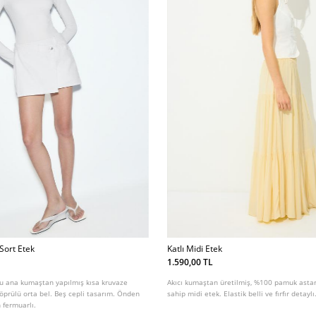
Sort Etek
Katlı Midi Etek
1.590,00 TL
 ana kumaştan yapılmış kısa kruvaze
Akıcı kumaştan üretilmiş, %100 pamuk astarl
öprülü orta bel. Beş cepli tasarım. Önden
sahip midi etek. Elastik belli ve fırfır detaylı
 fermuarlı.