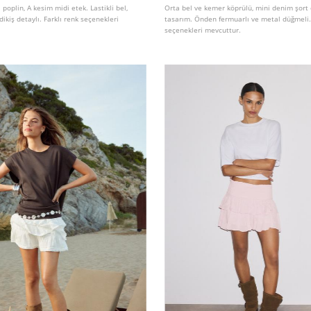
poplin, A kesim midi etek. Lastikli bel,
Orta bel ve kemer köprülü, mini denim şort 
dikiş detaylı. Farklı renk seçenekleri
tasarım. Önden fermuarlı ve metal düğmeli. 
seçenekleri mevcuttur.