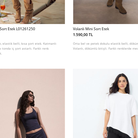
ı Sort Etek L01261250
Volanlı Mini Sort Etek
1.590,00 TL
elastik belli, kısa şort etek. Katmanlı
Orta bel ve petek dokulu elastik belli, dökü
nı tonda iç şort astarlı. Farklı renk
Volanlı, dökümlü bitişli. Farklı renklerde me
t.