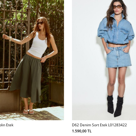
plin Etek
D62 Denim Sort Etek L01283422
1.590,00 TL