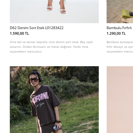
D62 Denim Sort Etek L01283422
Bambulu Fırfırl
1.590,00 TL
1.290,00 TL
Orta bel ve kemer köprülü, mini denim şort etek. Beş cepli
Bambulu kumaştan, 
tasarım. Önden fermuarlı ve metal düğmeli. Farklı renk
fırfır detaylı ve ay
seçenekleri mevcuttur.
seçenekleri mevcu