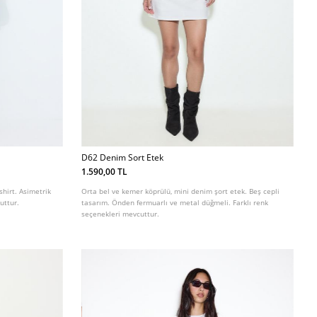
D62 Denim Sort Etek
1.590,00 TL
shirt. Asimetrik
Orta bel ve kemer köprülü, mini denim şort etek. Beş cepli
uttur.
tasarım. Önden fermuarlı ve metal düğmeli. Farklı renk
seçenekleri mevcuttur.