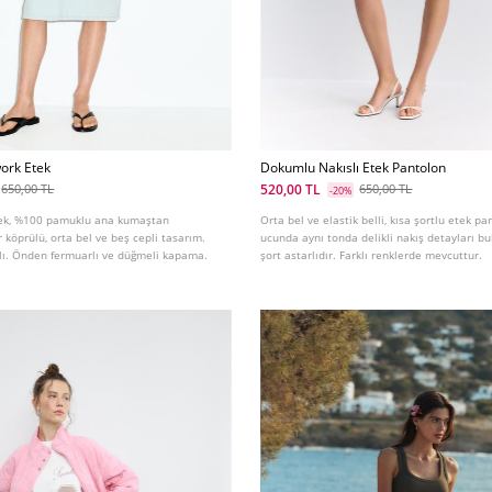
ork Etek
Dokumlu Nakıslı Etek Pantolon
520,00 TL
650,00 TL
650,00 TL
-20%
tek, %100 pamuklu ana kumaştan
Orta bel ve elastik belli, kısa şortlu etek pa
r köprülü, orta bel ve beş cepli tasarım.
ucunda aynı tonda delikli nakış detayları bu
ylı. Önden fermuarlı ve düğmeli kapama.
şort astarlıdır. Farklı renklerde mevcuttur.