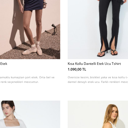
 Etek
Kısa Kollu Dantelli Etek Ucu Tshirt
1.090,00 TL
pamuklu kumaştan şort etek. Orta bel ve
Oversize kesim, bisiklet yaka ve kısa kollu t-
lı renk seçenekleri mevcuttur.
dantel detaylı etek ucu. Farklı renkleri mevc