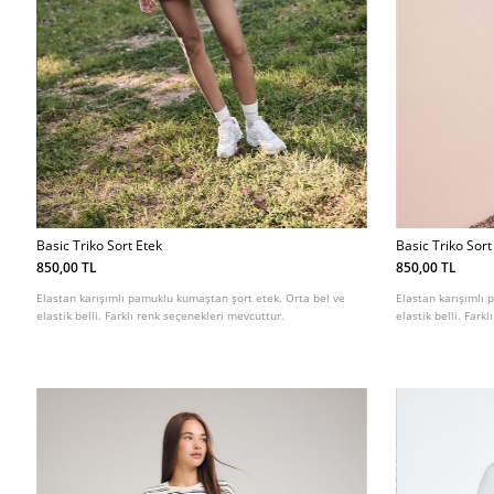
Basic Triko Sort Etek
Basic Triko Sort
850,00 TL
850,00 TL
Elastan karışımlı pamuklu kumaştan şort etek. Orta bel ve
Elastan karışımlı 
elastik belli. Farklı renk seçenekleri mevcuttur.
elastik belli. Fark