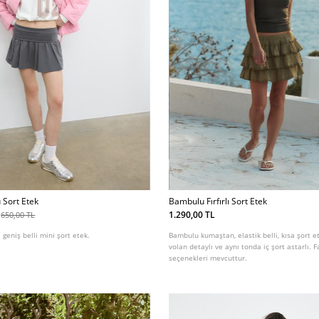
 Sort Etek
Bambulu Fırfırlı Sort Etek
1.290,00 TL
650,00 TL
 geniş belli mini şort etek.
Bambulu kumaştan, elastik belli, kısa şort e
volan detaylı ve aynı tonda iç şort astarlı. F
seçenekleri mevcuttur.