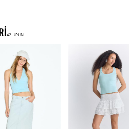
RI
42
ÜRÜN