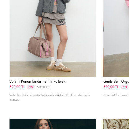
Volanlı Konumlandırmalı Triko Etek
Genis Belli Orgu
520,00 TL
520,00 TL
650,00 TL
-20%
-20%
Volanlı mini etek, orta bel ve elastik bel. Ön kısımda baskı
Orta bel, katlamalı
detayı.