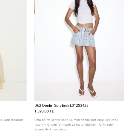
D62 Denim Sort Etek L01283422
1.590,00 TL
ı, katlı tasarıma
Orta bel ve kemer köprülü, mini denim şort etek. Beş cepli
.
tasarım. Önden fermuarlı ve metal düğmeli. Farklı renk
seçenekleri mevcuttur.