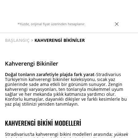
*Yüzde, orijinal fiyat üzerinden hesaplanır.
BAŞLANGIÇ
KAHVERENGI BIKINILER
Kahverengi Bikiniler
Doğal tonların zarafetiyle plajda fark yarat
-Stradivarius
Türkiye’nin kahverengi bikiniler koleksiyonu, sıcak yaz
günlerinde sade ama etkili bir görünüm sunuyor. Zengin
kahverengi varyasyonları, ten tonlarıyla mükemmel uyum
sağlar ve her mekanda şıklık katmanıza yardımcı olur.
Konforlu kumaşlar, dayanıklı dikişler ve farklı kesimlerle bu
yaz plaj stilinizi yeniden tanımlayın.
KAHVERENGI BIKINI MODELLERI
Stradivarius’ta kahverengi bikini modelleri arasında;
yüksek