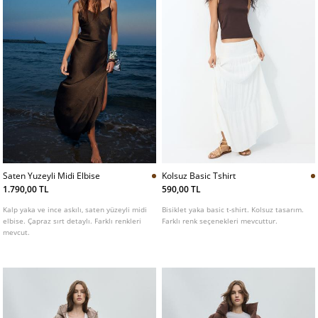
Saten Yuzeyli Midi Elbise
Kolsuz Basic Tshirt
1.790,00 TL
590,00 TL
Kalp yaka ve ince askılı, saten yüzeyli midi
Bisiklet yaka basic t-shirt. Kolsuz tasarım.
elbise. Çapraz sırt detaylı. Farklı renkleri
Farklı renk seçenekleri mevcuttur.
mevcut.