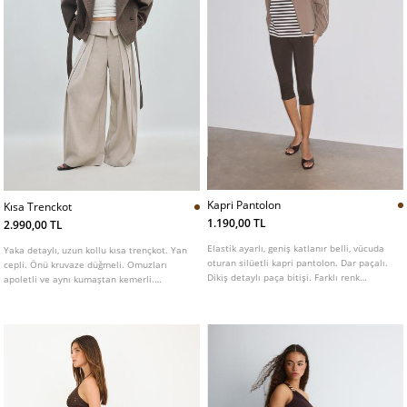
Kapri Pantolon
Kısa Trenckot
1.190,00 TL
2.990,00 TL
Elastik ayarlı, geniş katlanır belli, vücuda
Yaka detaylı, uzun kollu kısa trençkot. Yan
oturan silüetli kapri pantolon. Dar paçalı.
cepli. Önü kruvaze düğmeli. Omuzları
Dikiş detaylı paça bitişi. Farklı renk
apoletli ve aynı kumaştan kemerli.
seçenekleri mevcut.
Manşetleri ayarlanabilir bantlı. Farklı renk
seçenekleri mevcuttur.