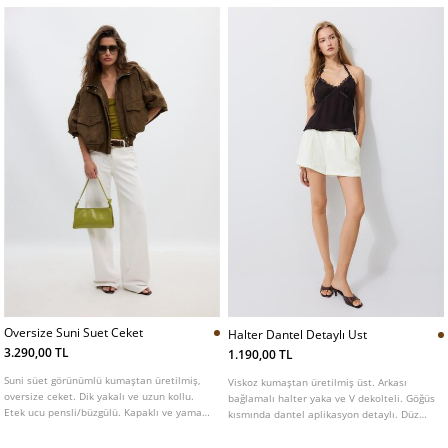
Oversize Suni Suet Ceket
Halter Dantel Detaylı Ust
3.290,00 TL
1.190,00 TL
Suni süet görünümlü kumaştan üretilmiş,
Viskoz kumaştan üretilmiş üst. Arkası
oversize ceket. Dik yakalı ve uzun kollu.
bağlamalı halter yaka ve V dekolteli. Göğüs
Etek ucu pensli/büzgülü. Kapaklı ve yama
kısmında dantel aplikasyon detaylı. Düz
cepli ön kısım. Pat ile gizlenmiş fermuarlı
kesim etek uçlu. Farklı renkleri mevcuttur.
ön kapama. Omuzlarda düğmeli apolet