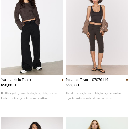
Yarasa Kollu Tshirt
Poliamid Tisort L07076116
850,00 TL
650,00 TL
Bisiklet yaka, uzun kollu, kloş bitişli t-shirt.
Bisiklet yaka, kalın askılı, kısa, dar kesim
Farklı renk seçenekleri mevcuttur.
tişört. Farklı renklerde mevcuttur.