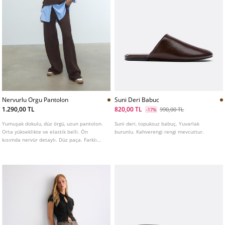
Nervurlu Orgu Pantolon
Suni Deri Babuc
1.290,00 TL
820,00 TL
990,00 TL
-17%
Yumuşak dokulu, düz örgü, uzun pantolon.
Suni deri, topuksuz babuç. Yuvarlak
Orta yükseklikte ve elastik belli. Ön
burunlu. Kahverengi rengi mevcuttur.
kısımda nervür detaylı. Düz paça. Farklı
renklerde mevcuttur.