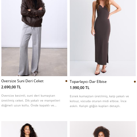
Oversize Suni Deri Ceket
Toparlayıcı Dar Elbise
2.690,00 TL
1.990,00 TL
Oversize kesimli, suni deri kumaştan
Esnek kumaştan üretilmiş, kalp yakalı ve
üretilmiş ceket. Dik yakalı ve manşetleri
kolsuz, vücuda oturan midi elbise. İnce
düğmeli uzun kollu. Önde kapaklı ve
askılı. Kalıplı göğüs kupları detaylı.
düğmeli yama cepleri ve yanlarda biyeli
cepleri bulunur. Kenarı lastikli. Önü metal
fermuarlı ve çıtçıt düğmeli patletle gizli
kapamalı.