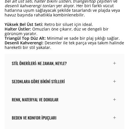
bel alt üst seti
,
halter bikini üstleri
,
triangel/top çeşitleri
ve
desenli kahverengi tonları
yer alıyor. Her biri farklı vücut
hatlarına uyum sağlayacak şekilde tasarlandı ve plajda veya
havuz başında rahatlıkla kombinlenebilir.
Yüksek Bel Üst Seti:
Retro bir siluet için ideal.
Halter Üstler:
Omuzları öne çıkarır, düz ve dengeli bir
görünüm yaratır.
Triangül Top Düz Alt:
Minimal ve sade bir plaj şıklığı sağlar.
Desenli Kahverengi:
Desenler ile tek parça veya takım halinde
hareketli bir stil yakalar.
STIL ÖNERILERI: NE ZAMAN, NEYLE?
SEZONLARA GÖRE BIKINI STILLERI
RENK, MATERYAL VE DOKULAR
BEDEN VE KONFOR İPUÇLARI