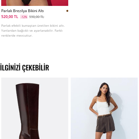
Parlak Brezilya Bikini Altı
520,00 TL
590,00 TL
-12%
Parlak efektli kumaştan üretilen bikini altı.
Yanlardan bağcıklı ve ayarlanabilir. Farklı
renklerde mevcuttur.
İLGINIZI ÇEKEBILIR