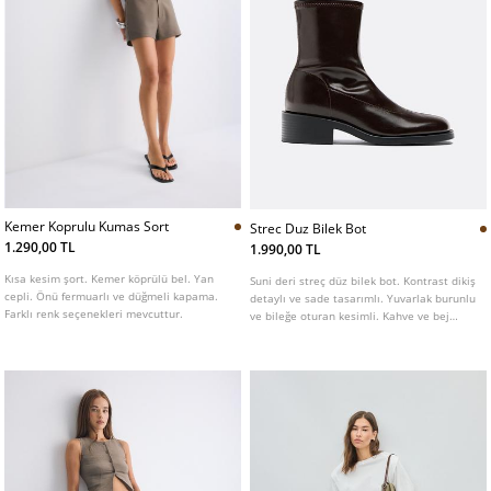
Kemer Koprulu Kumas Sort
Strec Duz Bilek Bot
1.290,00 TL
1.990,00 TL
Kısa kesim şort. Kemer köprülü bel. Yan
Suni deri streç düz bilek bot. Kontrast dikiş
cepli. Önü fermuarlı ve düğmeli kapama.
detaylı ve sade tasarımlı. Yuvarlak burunlu
Farklı renk seçenekleri mevcuttur.
ve bileğe oturan kesimli. Kahve ve bej
renkleri mevcut. Taban yüksekliği: 4,5 cm