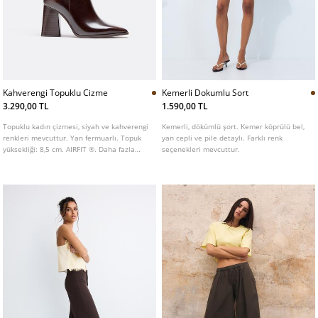
Kahverengi Topuklu Cizme
Kemerli Dokumlu Sort
3.290,00 TL
1.590,00 TL
Topuklu kadın çizmesi, siyah ve kahverengi
Kemerli, dökümlü şort. Kemer köprülü bel,
renkleri mevcuttur. Yan fermuarlı. Topuk
yan cepli ve pile detaylı. Farklı renk
yüksekliği: 8,5 cm. AIRFIT ®. Daha fazla
seçenekleri mevcuttur.
konfor sağlamak için tasarlanmış lateks
bileşimli köpükten yapılmış esnek teknik iç
taban.