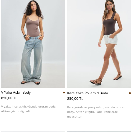
V Yaka Askılı Body
Kare Yaka Poliamid Body
850,00 TL
850,00 TL
V yaka, ince askılı, vücuda oturan body.
Kare yakalı ve geniş askılı, vücuda oturan
Alttan çıtçıt düğmeli.
body. Alttan çıtçıtlı. Farklı renklerde
mevcuttur.