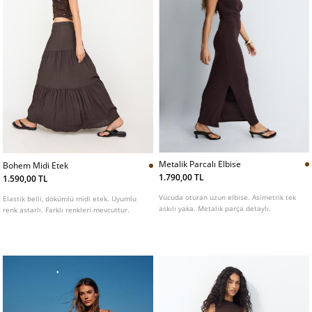
Metalik Parcalı Elbise
Bohem Midi Etek
1.790,00 TL
1.590,00 TL
Vücuda oturan uzun elbise. Asimetrik tek
Elastik belli, dökümlü midi etek. Uyumlu
askılı yaka. Metalik parça detaylı.
renk astarlı. Farklı renkleri mevcuttur.