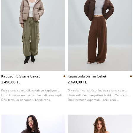
Kapusonlu Sisme Ceket
Kapusonlu Sisme Ceket
2.490,00 TL
2.490,00 TL
Kısa şişme ceket, dik yakalı ve kapüşonlu.
Dik yakalı ve kapüşonlu, kısa şişme ceket.
Uzun kollu ve manşetleri lastikli. Yan cepli.
Uzun kollu ve manşetleri lastikli. Yan cepli.
Önü fermuar kapamalı. Farklı renk
Önü fermuar kapamalı. Farklı renk
seçenekleri mevcuttur.
seçenekleri mevcut.