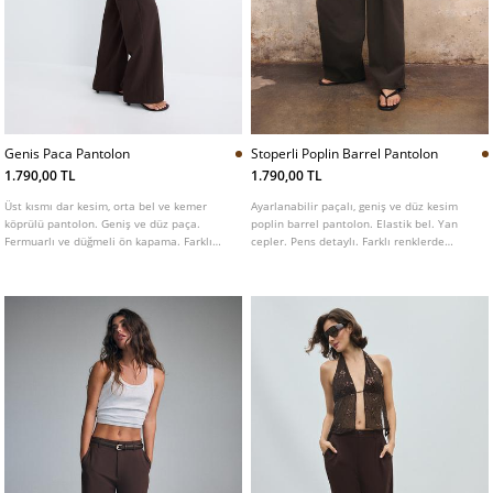
Genis Paca Pantolon
Stoperli Poplin Barrel Pantolon
1.790,00 TL
1.790,00 TL
Üst kısmı dar kesim, orta bel ve kemer
Ayarlanabilir paçalı, geniş ve düz kesim
köprülü pantolon. Geniş ve düz paça.
poplin barrel pantolon. Elastik bel. Yan
Fermuarlı ve düğmeli ön kapama. Farklı
cepler. Pens detaylı. Farklı renklerde
renklerde mevcuttur.
mevcuttur.