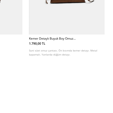
Kemer Detaylı Buyuk Boy Omuz
Cantası
1.790,00 TL
Suni süet omuz çantası. Ön kısımda kemer detayı. Metal
kapamalı. Yanlarda düğüm detayı.