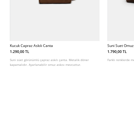
Kucuk Capraz Askılı Canta
Suni Suet Omuz
1.290,00 TL
1.790,00 TL
Suni süet görünümlü çapraz askılı çanta. Metalik döner
Farklı renklerde m
kapamalıdır. Ayarlanabilir omuz askısı mevcuttur.