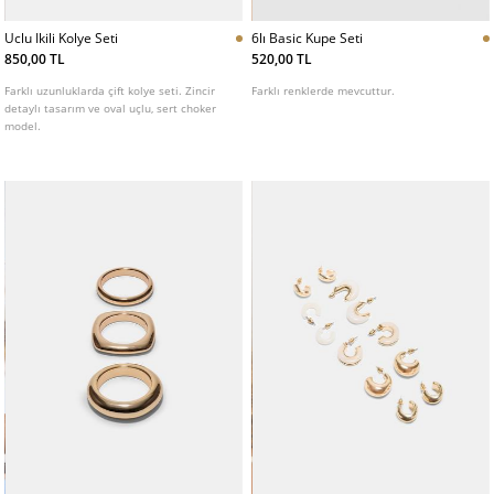
6lı Basic Kupe Seti
Uclu Ikili Kolye Seti
520,00 TL
850,00 TL
Farklı renklerde mevcuttur.
Farklı uzunluklarda çift kolye seti. Zincir
detaylı tasarım ve oval uçlu, sert choker
model.