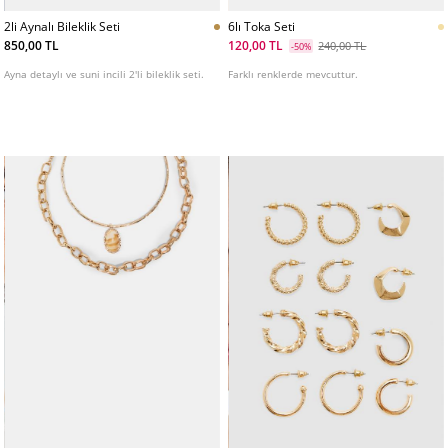
2li Aynalı Bileklik Seti
6lı Toka Seti
850,00 TL
120,00 TL
240,00 TL
-50%
Ayna detaylı ve suni incili 2'li bileklik seti.
Farklı renklerde mevcuttur.