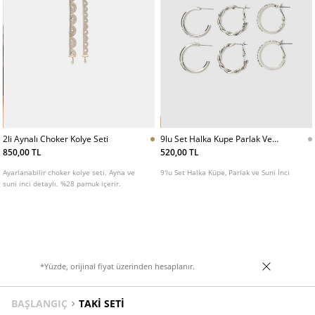
2li Aynalı Choker Kolye Seti
9lu Set Halka Kupe Parlak Ve
Suni Inci
850,00 TL
520,00 TL
Ayarlanabilir choker kolye seti. Ayna ve
9'lu Set Halka Küpe, Parlak ve Suni İnci
suni inci detaylı. %28 pamuk içerir.
*Yüzde, orijinal fiyat üzerinden hesaplanır.
BAŞLANGIÇ
TAKI SETI