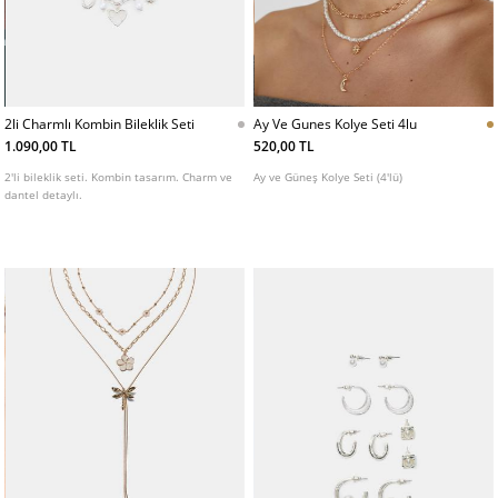
2li Charmlı Kombin Bileklik Seti
Ay Ve Gunes Kolye Seti 4lu
1.090,00 TL
520,00 TL
2'li bileklik seti. Kombin tasarım. Charm ve
Ay ve Güneş Kolye Seti (4'lü)
dantel detaylı.