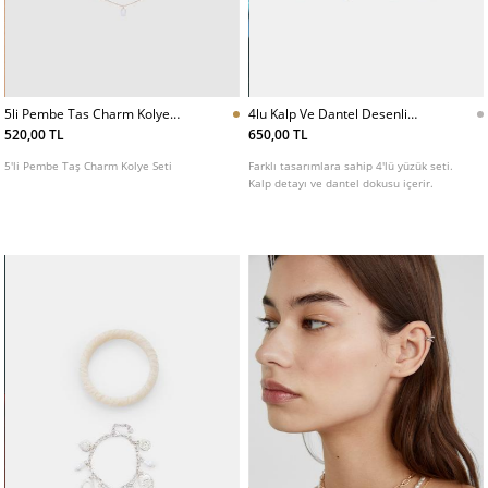
5li Pembe Tas Charm Kolye
4lu Kalp Ve Dantel Desenli
Seti
Yuzuk Seti
520,00 TL
650,00 TL
5'li Pembe Taş Charm Kolye Seti
Farklı tasarımlara sahip 4'lü yüzük seti.
Kalp detayı ve dantel dokusu içerir.