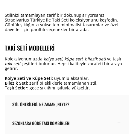
Stilinizi tamamlayan zarif bir dokunuş arıyorsanız
Stradivarius Türkiye ile Taki Seti koleksiyonunu keşfedin.
Günlük şıklığınızı yükselten minimalist tasarımlar ve özel
davetler için parıltılı seçenekler bir arada.
TAKI SETI MODELLERI
Koleksiyonumuzda
kolye seti
,
küpe seti
,
bilezik seti
ve taşlı
takı seti
çeşitleri bulunur. Hepsi kaliteyle zarafeti bir araya
getirir.
Kolye Seti ve Küpe Seti:
uyumlu aksanlar.
Bilezik Seti:
zarif bilekliklerle tamamlanan stil.
Taşlı Setler:
gece şıklığını ışıltıyla yükseltir.
STIL ÖNERILERI: NE ZAMAN, NEYLE?
SEZONLARA GÖRE TAKI KOMBINLERI