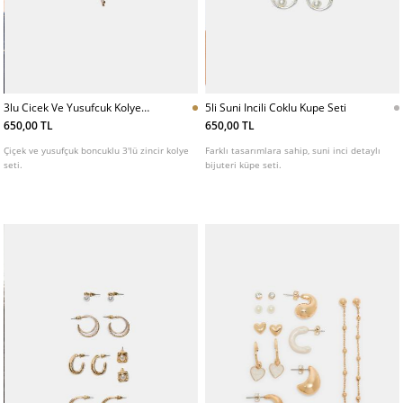
3lu Cicek Ve Yusufcuk Kolye
5li Suni Incili Coklu Kupe Seti
Seti
650,00 TL
650,00 TL
Çiçek ve yusufçuk boncuklu 3'lü zincir kolye
Farklı tasarımlara sahip, suni inci detaylı
seti.
bijuteri küpe seti.