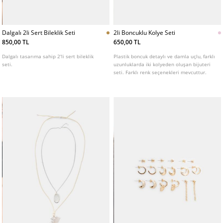
Dalgalı 2li Sert Bileklik Seti
2li Boncuklu Kolye Seti
850,00 TL
650,00 TL
Dalgalı tasarıma sahip 2'li sert bileklik
Plastik boncuk detaylı ve damla uçlu, farklı
seti.
uzunluklarda iki kolyeden oluşan bijuteri
seti. Farklı renk seçenekleri mevcuttur.