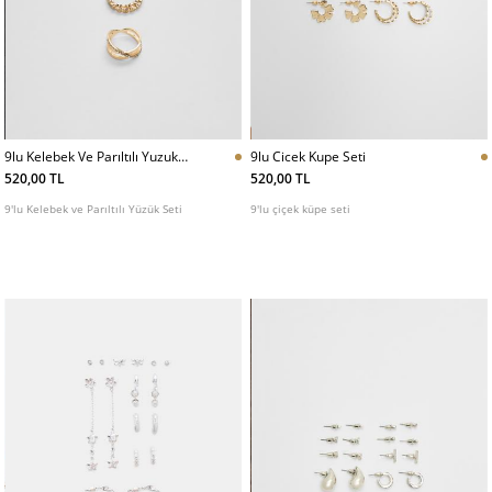
9lu Kelebek Ve Parıltılı Yuzuk
9lu Cicek Kupe Seti
Seti
520,00 TL
520,00 TL
9'lu Kelebek ve Parıltılı Yüzük Seti
9'lu çiçek küpe seti