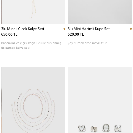
3lu Mineli Cicek Kolye Seti
3lu Mini Hacimli Kupe Seti
650,00 TL
520,00 TL
Boncuklar ve çiçek kolye ucu ile süslenmiş
Çeşitli renklerde mevcuttur.
üç parçalı kolye seti.