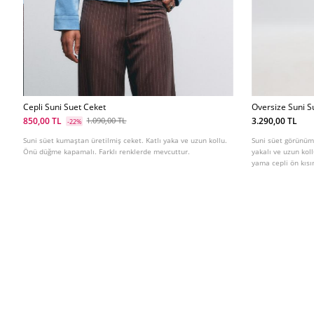
Cepli Suni Suet Ceket
Oversize Suni S
850,00 TL
3.290,00 TL
1.090,00 TL
-22%
Suni süet kumaştan üretilmiş ceket. Katlı yaka ve uzun kollu.
Suni süet görünüml
Önü düğme kapamalı. Farklı renklerde mevcuttur.
yakalı ve uzun kol
yama cepli ön kısı
Omuzlarda düğmeli