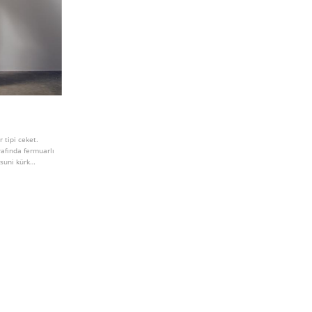
r tipi ceket.
rafında fermuarlı
 suni kürk
tal fermuarlı
tur.