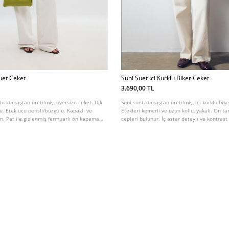
uet Ceket
Suni Suet Ici Kurklu Biker Ceket
3.690,00 TL
ü kumaştan üretilmiş, oversize ceket. Dik
Suni süet kumaştan üretilmiş, içi kürklü bike
lu. Etek ucu pensli/büzgülü. Kapaklı ve
Etekleri kemerli ve uzun kollu, yakalı. Ön ta
m. Pat ile gizlenmiş fermuarlı ön kapama.
cepleri bulunur. İç astar detaylı ve kontrast
 apolet detayı.
kumaşla kombinlenmiş bitişlere sahiptir. Me
çapraz ön kapama. Çeşitli renklerde mevcut