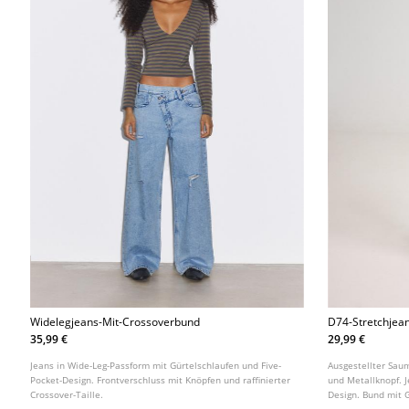
Widelegjeans-Mit-Crossoverbund
D74-Stretchjea
Schlitz
35,99 €
29,99 €
Jeans in Wide-Leg-Passform mit Gürtelschlaufen und Five-
Ausgestellter Sau
Pocket-Design. Frontverschluss mit Knöpfen und raffinierter
und Metallknopf. 
Crossover-Taille.
Design. Bund mit 
erhältlich.