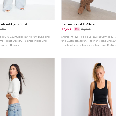
it-Niedrigem-Bund
Denimshorts-Mit-Nieten
17,99 €
,99 €
35,99 €
-50%
s 100 % Baumwolle mit tiefem Bund und
Shorts im Five Pocket Stil aus Baumwolle. 
ive-Pocket-Design. Reißverschluss und
und Gürtelschlaufen. Taschen vorne und au
franste Details.
Taschen hinten. Frontverschluss mit Reißve
Metallknopf. Mit Metallnieten und ausgefr