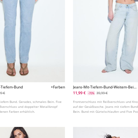
t-Tiefem-Bund
+Farben
Jeans-Mit-Tiefem-Bund-Weitem-Bein-
Und-Stern
11,99 €
99 €
39,99 €
-70%
 tiefem Bund. Gerades, schmales Bein. Five
Frontverschluss mit Reißverschluss und Knop
ißverschluss und doppelter Metallknopf
auf der Gesäßtasche. Jeans mit tiefem Bun
denen Farben erhältlich.
Bein. Bund mit Gürtelschlaufen und Five Poc
verschiedenen Farben erhältlich.