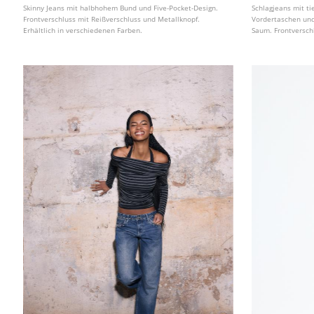
Skinny Jeans mit halbhohem Bund und Five-Pocket-Design.
Schlagjeans mit t
Frontverschluss mit Reißverschluss und Metallknopf.
Vordertaschen und
Erhältlich in verschiedenen Farben.
Saum. Frontversch