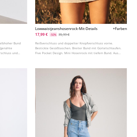
Lowwaistjeanshosenrock-Mit-Details
+Farben
17,99 €
35,99 €
-50%
Halbhoher Bund
Reißverschluss und doppelter Knopfverschluss vorne.
fgenähte
Bestickte Gesäßtaschen. Breiter Bund mit Gürtelschlaufen.
rschluss und
Five Pocket Design. Mini Hosenrock mit tiefem Bund. Aus
anstem Saum.
100% Baumwolle.