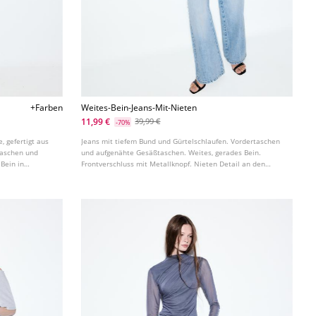
+Farben
Weites-Bein-Jeans-Mit-Nieten
11,99 €
39,99 €
-70%
, gefertigt aus
Jeans mit tiefem Bund und Gürtelschlaufen. Vordertaschen
taschen und
und aufgenähte Gesäßtaschen. Weites, gerades Bein.
Bein in
Frontverschluss mit Metallknopf. Nieten Detail an den
ltlich.
Seiten und Taschen.