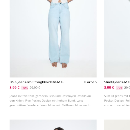
D92-Jeans-Im-Straightwidefit-Mit-
+Farben
Slimfitjeans-Mi
Destroyeddetails-L04891951
8,99 €
8,99 €
29,99 €
29,
-70%
-70%
Jeans mit weitem, geradem Bein und Destroyed-Details an
Slim Fit Jeans mit
den Knien. Five-Pocket-Design mit hohem Bund. Lang
Pocket Design. Re
geschnitten. Vorderer Verschluss mit Reißverschluss und
vorne. In verschie
Knopf.