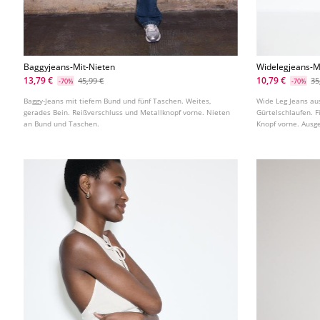
Baggyjeans-Mit-Nieten
Widelegjeans-M
13,79 €
10,79 €
45,99 €
35
-70%
-70%
Baggy-Jeans mit tiefem Bund und fünf Taschen. Weites,
Wide Leg Jeans au
gerades Bein. Reißverschluss und Metallknopf vorne. Nieten
Gürtelschlaufen. F
an Bund und Taschen.
Knopf vorne. Ausge