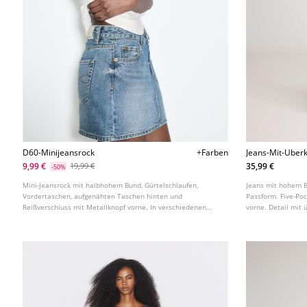
D60-Minijeansrock
+Farben
Jeans-Mit-Uber
9,99 €
35,99 €
19,99 €
-50%
Mini-Jeansrock mit halbhohem Bund, Gürtelschlaufen,
Jeans mit hohem B
Vordertaschen, aufgenähten Taschen hinten und
Passform. Five-Po
Reißverschluss mit Metallknopf vorne. In verschiedenen
vorne. Detail mit
Farben erhältlich.