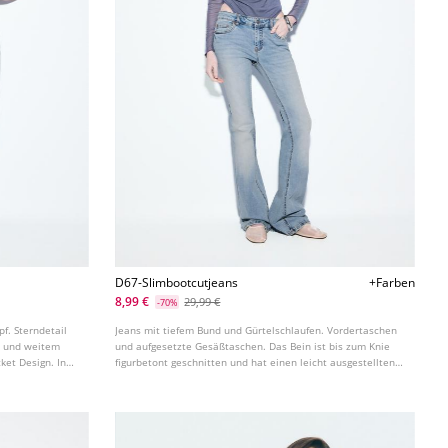
D67-Slimbootcutjeans
+Farben
8,99 €
29,99 €
-70%
f. Sterndetail
Jeans mit tiefem Bund und Gürtelschlaufen. Vordertaschen
d und weitem
und aufgesetzte Gesäßtaschen. Das Bein ist bis zum Knie
ket Design. In
figurbetont geschnitten und hat einen leicht ausgestellten
Saum. In verschiedenen Farben erhältlich.