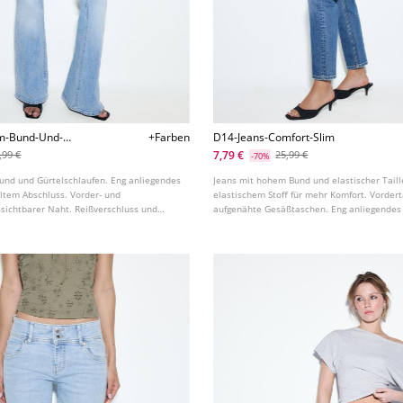
em-Bund-Und-
+Farben
D14-Jeans-Comfort-Slim
Den-Taschen
7,79 €
,99 €
25,99 €
-70%
Bund und Gürtelschlaufen. Eng anliegendes
Jeans mit hohem Bund und elastischer Taille
lltem Abschluss. Vorder- und
elastischem Stoff für mehr Komfort. Vorder
sichtbarer Naht. Reißverschluss und
aufgenähte Gesäßtaschen. Eng anliegendes 
Knöchellänge. In verschiedenen Farben erhä