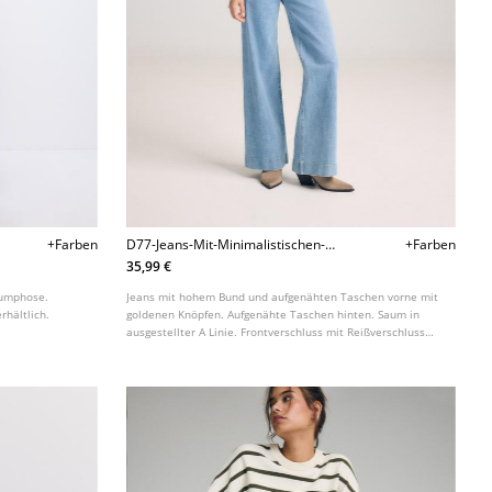
+Farben
D77-Jeans-Mit-Minimalistischen-
+Farben
Taschen
35,99 €
Pumphose.
Jeans mit hohem Bund und aufgenähten Taschen vorne mit
rhältlich.
goldenen Knöpfen. Aufgenähte Taschen hinten. Saum in
ausgestellter A Linie. Frontverschluss mit Reißverschluss
und Knopf. In verschiedenen Farben erhältlich.