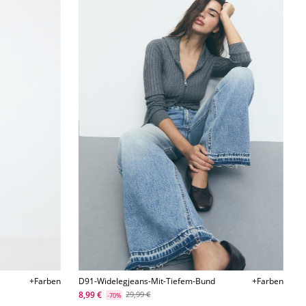
+Farben
D91-Widelegjeans-Mit-Tiefem-Bund
+Farben
8,99 €
29,99 €
-70%