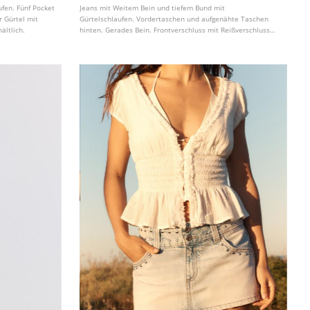
fen. Fünf Pocket
Jeans mit Weitem Bein und tiefem Bund mit
r Gürtel mit
Gürtelschlaufen. Vordertaschen und aufgenähte Taschen
ältlich.
hinten. Gerades Bein. Frontverschluss mit Reißverschluss
und Metallknopf. In verschiedenen Farben erhältlich.