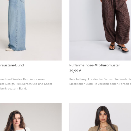
kreuztem-Bund
Puffarmelhose-Mit-Karomuster
29,99 €
und und Weites Bein in lockerer
Knöchellang. Elastischer Saum. Fließende 
cket-Design. Reißverschluss und Knopf
Elastischer Bund. In verschiedenen Farben e
 überkreuztem Bund.