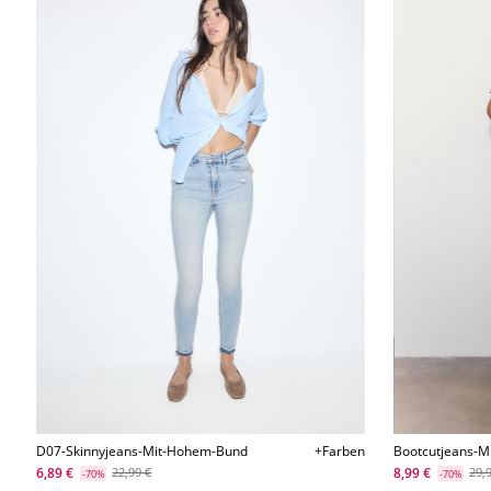
D07-Skinnyjeans-Mit-Hohem-Bund
+Farben
Bootcutjeans-M
L07364590
6,89 €
8,99 €
22,99 €
29,
-70%
-70%