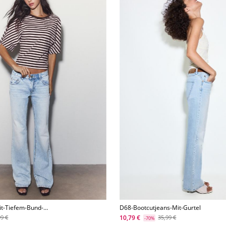
it-Tiefem-Bund-
D68-Bootcutjeans-Mit-Gurtel
10,79 €
99 €
35,99 €
-70%