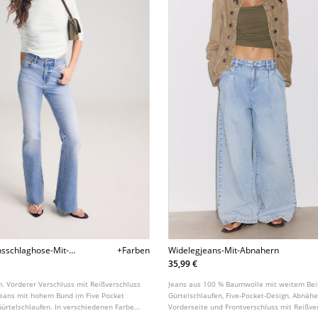
nsschlaghose-Mit-
+Farben
Widelegjeans-Mit-Abnahern
35,99 €
m. Vorderer Verschluss mit Reißverschluss
Jeans aus 100 % Baumwolle mit weitem Bei
Jeans mit hohem Bund im Five Pocket
Gürtelschlaufen, Five-Pocket-Design, Abnähe
Gürtelschlaufen. In verschiedenen Farben
Vorderseite und Frontverschluss mit Reißve
Knopf.