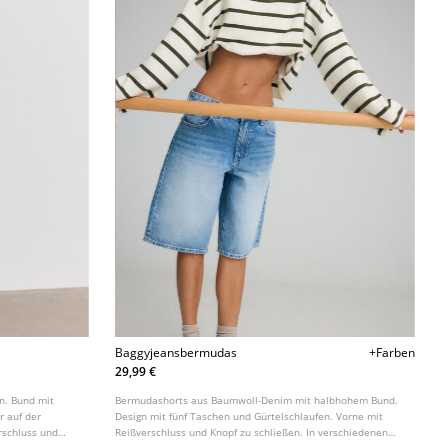
Baggyjeansbermudas
+Farben
29,99 €
n. Bund mit
Bermudashorts aus Baumwoll-Denim mit halbhohem Bund.
r auf der
Design mit fünf Taschen und Gürtelschlaufen. Vorne mit
rschluss und
Reißverschluss und Knopf zu schließen. In verschiedenen
Farben erhältlich.