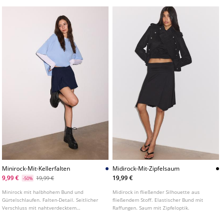
Minirock-Mit-Kellerfalten
Midirock-Mit-Zipfelsaum
9,99 €
19,99 €
19,99 €
-50%
Minirock mit halbhohem Bund und
Midirock in fließender Silhouette aus
Gürtelschlaufen. Falten-Detail. Seitlicher
fließendem Stoff. Elastischer Bund mit
Verschluss mit nahtverdecktem
Raffungen. Saum mit Zipfeloptik.
Reißverschluss. In verschiedenen Farben