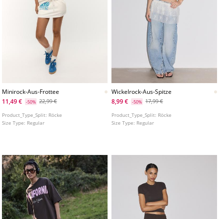
Minirock-Aus-Frottee
Wickelrock-Aus-Spitze
11,49 €
8,99 €
22,99 €
17,99 €
-50%
-50%
Product_Type_Split:
Röcke
Product_Type_Split:
Röcke
Size Type:
Regular
Size Type:
Regular