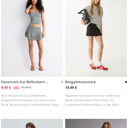
Hosenrock-Aus-Beflocktem-
Bengalinhosenrock
Tull
9,99 €
19,99 €
19,99 €
-50%
Mini-Hosenrock aus Tüll-Gewebe.
Figurbetonter Hosenrock mit halbhohem
Ausgestellte Silhouette mit elastischem
Bund und seitlichem Verschluss mit
Bund. Blumenmuster und beflocktes Detail
verdecktem Reißverschluss in der Naht.
mit Innenfutter.