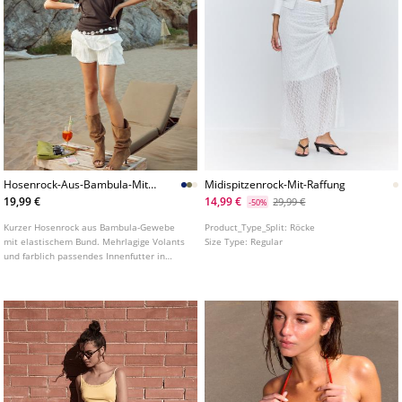
Hosenrock-Aus-Bambula-Mit-
Midispitzenrock-Mit-Raffung
Volants-L01261250
19,99 €
14,99 €
29,99 €
-50%
Kurzer Hosenrock aus Bambula-Gewebe
Product_Type_Split:
Röcke
mit elastischem Bund. Mehrlagige Volants
Size Type:
Regular
und farblich passendes Innenfutter in
Hosenform. In verschiedenen Farben
erhältlich.