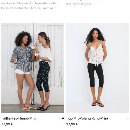
aus Lyocell Viskose Mischgewebe. Hoher
Size Type:
Regular
Bund. Paspeltaschen hinten. Saum mit
seitlichen Schlitzen. Seitlicher Verschluss
mit nahtverdecktem Reißverschluss.
Tailliertes-Hemd-Mit-
Top-Mit-Volants-Und-Print
Kimonoarmeln-Und-Falten
22,99 €
17,99 €