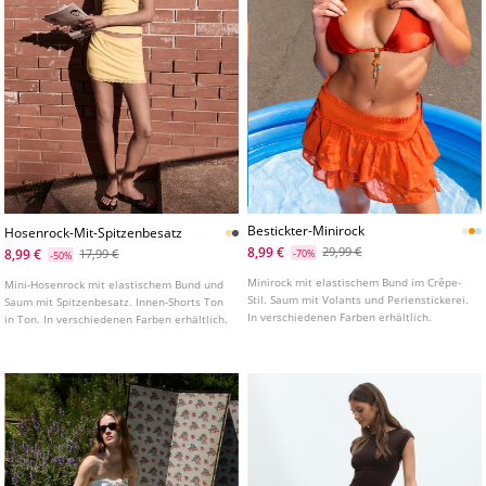
Bestickter-Minirock
Hosenrock-Mit-Spitzenbesatz
8,99 €
29,99 €
8,99 €
17,99 €
-70%
-50%
Minirock mit elastischem Bund im Crêpe-
Mini-Hosenrock mit elastischem Bund und
Stil. Saum mit Volants und Perlenstickerei.
Saum mit Spitzenbesatz. Innen-Shorts Ton
In verschiedenen Farben erhältlich.
in Ton. In verschiedenen Farben erhältlich.