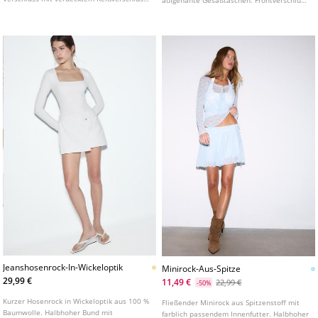
aufgenähte Gesäßtaschen. Frontverschluss
in der Naht. In verschiedenen Farben
mit Reißverschluss und Metallknopf.
erhältlich.
Jeanshosenrock-In-Wickeloptik
Minirock-Aus-Spitze
29,99 €
11,49 €
22,99 €
-50%
Kurzer Hosenrock in Wickeloptik aus 100 %
Fließender Minirock aus Spitzenstoff mit
Baumwolle. Halbhoher Bund mit
farblich passendem Innenfutter. Halbhoher