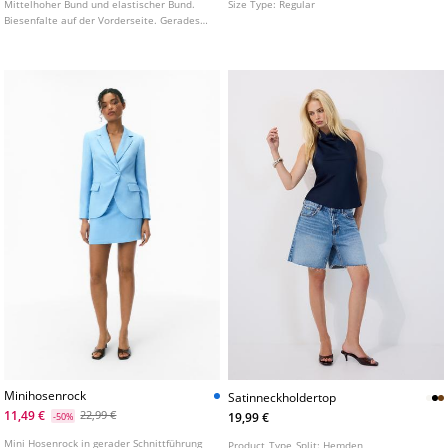
Mittelhoher Bund und elastischer Bund.
Size Type:
Regular
Biesenfalte auf der Vorderseite. Gerades
Bein. In verschiedenen Farben erhältlich.
Minihosenrock
Satinneckholdertop
11,49 €
22,99 €
19,99 €
-50%
Mini Hosenrock in gerader Schnittführung
Product_Type_Split:
Hemden