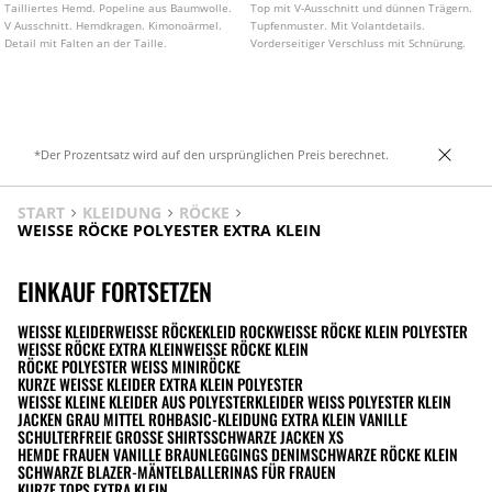
Tailliertes Hemd. Popeline aus Baumwolle.
Top mit V-Ausschnitt und dünnen Trägern.
V Ausschnitt. Hemdkragen. Kimonoärmel.
Tupfenmuster. Mit Volantdetails.
Detail mit Falten an der Taille.
Vorderseitiger Verschluss mit Schnürung.
*Der Prozentsatz wird auf den ursprünglichen Preis berechnet.
START
KLEIDUNG
RÖCKE
WEISSE RÖCKE POLYESTER EXTRA KLEIN
EINKAUF FORTSETZEN
WEISSE KLEIDER
WEISSE RÖCKE
KLEID ROCK
WEISSE RÖCKE KLEIN POLYESTER
WEISSE RÖCKE EXTRA KLEIN
WEISSE RÖCKE KLEIN
RÖCKE POLYESTER WEISS MINIRÖCKE
KURZE WEISSE KLEIDER EXTRA KLEIN POLYESTER
WEISSE KLEINE KLEIDER AUS POLYESTER
KLEIDER WEISS POLYESTER KLEIN
JACKEN GRAU MITTEL ROH
BASIC-KLEIDUNG EXTRA KLEIN VANILLE
SCHULTERFREIE GROSSE SHIRTS
SCHWARZE JACKEN XS
HEMDE FRAUEN VANILLE BRAUN
LEGGINGS DENIM
SCHWARZE RÖCKE KLEIN
SCHWARZE BLAZER-MÄNTEL
BALLERINAS FÜR FRAUEN
KURZE TOPS EXTRA KLEIN