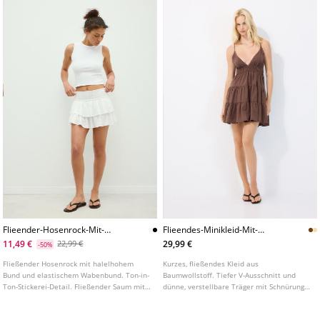
Flieender-Hosenrock-Mit-
Flieendes-Minikleid-Mit-
Volants
Ruckenschnurung
11,49 €
29,99 €
22,99 €
-50%
Fließender Hosenrock mit halelhohem
Kurzes, fließendes Kleid aus
Bund und elastischem Wabenbund. Ton-in-
Baumwollstoff. Tiefer V-Ausschnitt und
Ton-Stickerei-Detail. Fließender Saum mit
dünne, verstellbare Träger mit Schnürung
Volants. In verschiedenen Farben
am Rücken. Rückenfrei und elastische
erhältlich.
Taille.