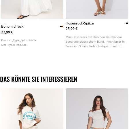
Hosenrock-Spitze
Bohomidirock
25,99 €
22,99 €
Mini-Hosenrock mit Rüschen, halbhohem
Product_Type_Split:
Röcke
Bund und elastischem Bund. Innenfutter in
Size Type:
Regular
Form von Shorts, farblich abgestimmt. In
verschiedenen Farben erhältlich.
DAS KÖNNTE SIE INTERESSIEREN