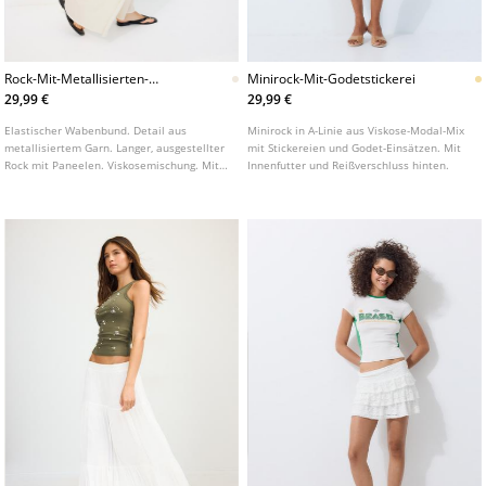
Rock-Mit-Metallisierten-
Minirock-Mit-Godetstickerei
Paneelen
29,99 €
29,99 €
Elastischer Wabenbund. Detail aus
Minirock in A-Linie aus Viskose-Modal-Mix
metallisiertem Garn. Langer, ausgestellter
mit Stickereien und Godet-Einsätzen. Mit
Rock mit Paneelen. Viskosemischung. Mit
Innenfutter und Reißverschluss hinten.
Futter. In verschiedenen Farben erhältlich.