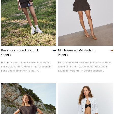
Basishosenrock-Aus-Strick
Minihosenrock-Mit-Volants
15,99 €
25,99 €
Hosenrock aus einer Baumwollmischung
Fließender Hosenrock mit halbhohem Bund
mit Elastananteil. Modell mit halbhohem
und elastischem Wabenbund. Fließender
Bund und elastischer Taille. In
Saum mit Volants. In verschiedenen
verschiedenen Farben erhältlich.
Farben erhältlich.