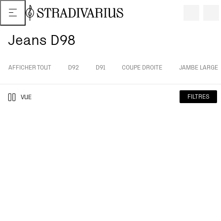
Jeans D98
AFFICHER TOUT
D92
D91
COUPE DROITE
JAMBE LARGE
FILTRES
VUE