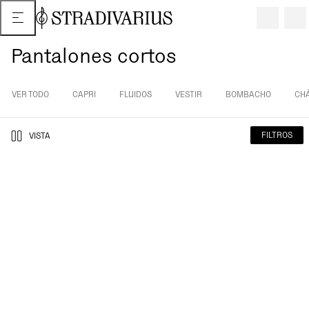
Pantalones cortos
VER TODO
CAPRI
FLUIDOS
VESTIR
BOMBACHO
CH
FILTROS
VISTA