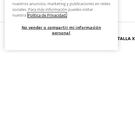
nuestros anuncios, marketing y publicaciones en redes
sociales. Para más información puedes visitar
nuestra
Política de Privacidad.
No vender o compartir mi información
personal
INICIO
ROPA
CHAQUETAS
ABRIGOS FLUIDOS TALLA X
Abrigos Fluídos Talla XL
Paso a paso para combinar estilo y comodidad en cualquie
Los abrigos fluidos en talla XL son esa prenda clave que apo
a la silueta y al ritmo de la ciudad, desde looks diarios ha
cintura, y creando un perfil moderno que favorece a todo tip
combinaciones, tanto para el día a día como para salidas no
MODELOS DE ABRIGOS FLUÍDOS
En Stradivarius encontrarás abrigos fluidos en talla XL en 