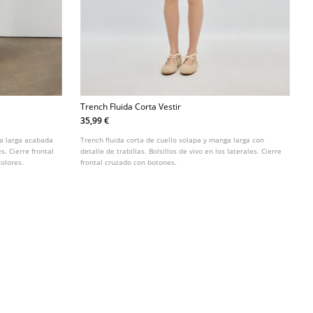
Trench Fluida Corta Vestir
35,99 €
ga larga acabada
Trench fluida corta de cuello solapa y manga larga con
es. Cierre frontal
detalle de trabillas. Bolsillos de vivo en los laterales. Cierre
colores.
frontal cruzado con botones.