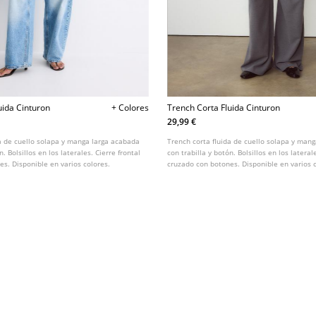
uida Cinturon
+ Colores
Trench Corta Fluida Cinturon
29,99 €
da de cuello solapa y manga larga acabada
Trench corta fluida de cuello solapa y man
n. Bolsillos en los laterales. Cierre frontal
con trabilla y botón. Bolsillos en los lateral
s. Disponible en varios colores.
cruzado con botones. Disponible en varios 