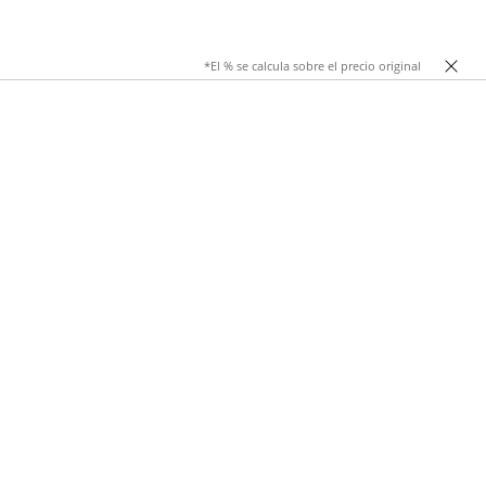
*El % se calcula sobre el precio original
varius España encontrarás opciones versátiles que se adaptan
on caída suave, marcando una línea limpia en hombros y
estos abrigos se convierten en la base de miles de
lgunos estilos que puedes encontrar: