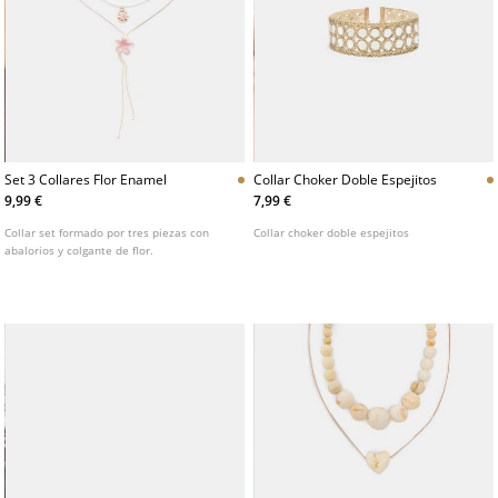
Set 3 Collares Flor Enamel
Collar Choker Doble Espejitos
9,99 €
7,99 €
Collar set formado por tres piezas con
Collar choker doble espejitos
abalorios y colgante de flor.