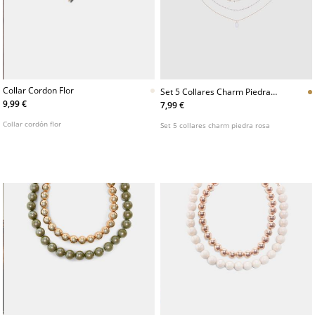
Collar Cordon Flor
Set 5 Collares Charm Piedra
Rosa
9,99 €
7,99 €
Collar cordón flor
Set 5 collares charm piedra rosa