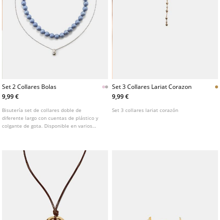
Set 2 Collares Bolas
Set 3 Collares Lariat Corazon
9,99 €
9,99 €
Bisutería set de collares doble de
Set 3 collares lariat corazón
diferente largo con cuentas de plástico y
colgante de gota. Disponible en varios
colores.