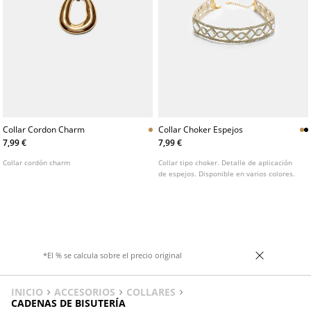
Collar Cordon Charm
Collar Choker Espejos
7,99 €
7,99 €
Collar cordón charm
Collar tipo choker. Detalle de aplicación
de espejos. Disponible en varios colores.
*El % se calcula sobre el precio original
INICIO
ACCESORIOS
COLLARES
CADENAS DE BISUTERÍA