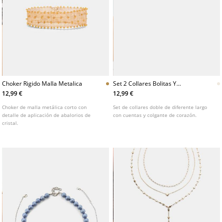
Choker Rigido Malla Metalica
Set 2 Collares Bolitas Y
Corazon
12,99 €
12,99 €
Choker de malla metálica corto con
Set de collares doble de diferente largo
detalle de aplicación de abalorios de
con cuentas y colgante de corazón.
cristal.