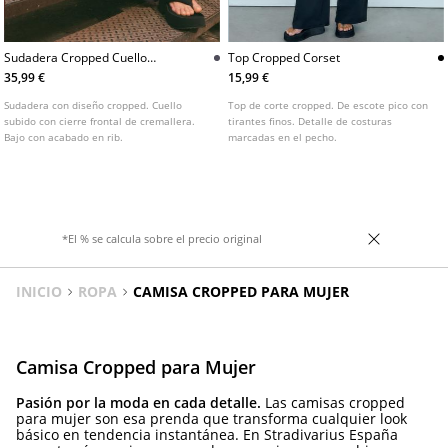
Sudadera Cropped Cuello
Top Cropped Corset
Subido
35,99 €
15,99 €
Sudadera con diseño cropped. Cuello
Top de corte cropped. De escote pico con
subido con cierre frontal de cremallera.
tirantes finos. Detalle de costuras
Bajo con acabado en rib.
marcadas en el pecho.
*El % se calcula sobre el precio original
INICIO
ROPA
CAMISA CROPPED PARA MUJER
Camisa Cropped para Mujer
Pasión por la moda en cada detalle.
Las camisas cropped
para mujer son esa prenda que transforma cualquier look
básico en tendencia instantánea. En Stradivarius España