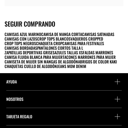
SEGUIR COMPRANDO
CAMISAS AZUL MARINO
CAMISA DE MANGA CORTA
CAMISAS SATINADAS
CAMISAS CON LAZOS
CROP TOPS BLANCOS
VAQUEROS CROPPED
CROP TOPS NEGROS
CHAQUETA CROP
CAMISAS PARA FESTIVALES
CAMISAS BORDADAS
PANTALONES CORTOS TALLA L
ZAPATILLAS DEPORTIVAS GRISES
AZULES TALLAS XS
FALDAS MARRONES
CAMISA FLUIDA BLANCA PARA MUJER
TACONES MARRONES PARA MUJER
CAMISETA DE MUJER SIN MANGAS DE ALGODÓN
ABRIGOS DE COLOR KAKI
CHAQUETAS CUELLO DE ALGODÓN
JEANS MOM DENIM
AYUDA
FAQs y Contacto
NOSOTROS
Detalle precio perfumes
Localiza una tienda
Localiza tu pedido
TARJETA REGALO
Empresa
Encuentra tu ticket
Consulta de saldo
Trabaja en Stradivarius
Stradivarius ID