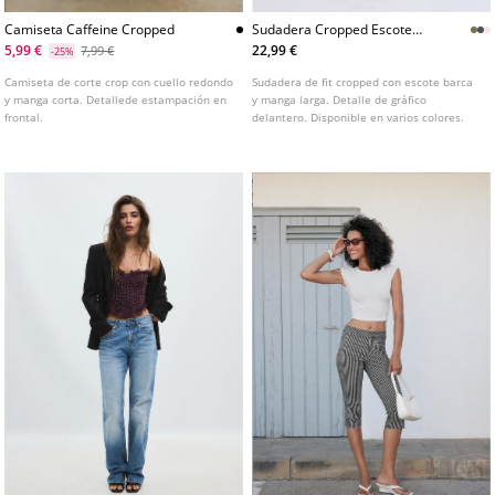
Camiseta Caffeine Cropped
Sudadera Cropped Escote
Barca
5,99 €
22,99 €
7,99 €
-25%
Camiseta de corte crop con cuello redondo
Sudadera de fit cropped con escote barca
y manga corta. Detallede estampación en
y manga larga. Detalle de gráfico
frontal.
delantero. Disponible en varios colores.