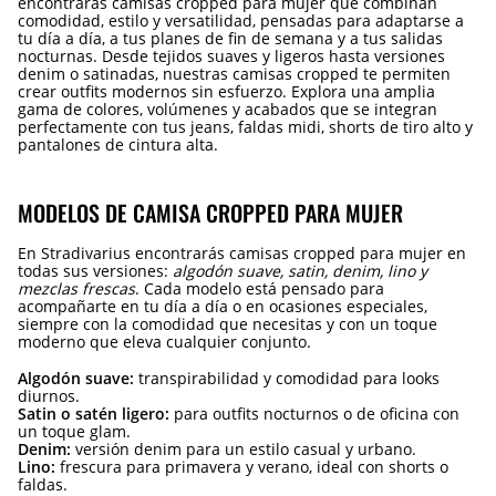
encontrarás camisas cropped para mujer que combinan
comodidad, estilo y versatilidad, pensadas para adaptarse a
tu día a día, a tus planes de fin de semana y a tus salidas
nocturnas. Desde tejidos suaves y ligeros hasta versiones
denim o satinadas, nuestras camisas cropped te permiten
crear outfits modernos sin esfuerzo. Explora una amplia
gama de colores, volúmenes y acabados que se integran
perfectamente con tus jeans, faldas midi, shorts de tiro alto y
pantalones de cintura alta.
MODELOS DE CAMISA CROPPED PARA MUJER
En Stradivarius encontrarás camisas cropped para mujer en
todas sus versiones:
algodón suave, satin, denim, lino y
mezclas frescas
. Cada modelo está pensado para
acompañarte en tu día a día o en ocasiones especiales,
siempre con la comodidad que necesitas y con un toque
moderno que eleva cualquier conjunto.
Algodón suave:
transpirabilidad y comodidad para looks
diurnos.
Satin o satén ligero:
para outfits nocturnos o de oficina con
un toque glam.
Denim:
versión denim para un estilo casual y urbano.
Lino:
frescura para primavera y verano, ideal con shorts o
faldas.