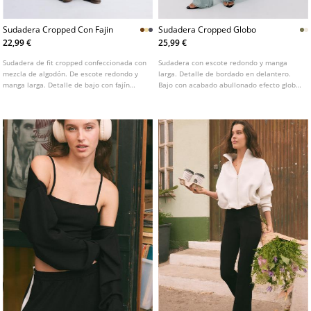
Sudadera Cropped Con Fajin
Sudadera Cropped Globo
22,99 €
25,99 €
Sudadera de fit cropped confeccionada con
Sudadera con escote redondo y manga
mezcla de algodón. De escote redondo y
larga. Detalle de bordado en delantero.
manga larga. Detalle de bajo con fajín
Bajo con acabado abullonado efecto globo.
ancho. Disponible en varios colores.
Disponible en varios colores.