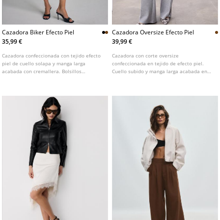
Cazadora Biker Efecto Piel
Cazadora Oversize Efecto Piel
35,99 €
39,99 €
Cazadora confeccionada con tejido efecto
Cazadora con corte oversize
piel de cuello solapa y manga larga
confeccionada en tejido de efecto piel.
acabada con cremallera. Bolsillos
Cuello subido y manga larga acabada en
delanteros con cierre en cremallera.
puño con botón. Cierre frontal oculto en
Detalle de cinturón del mismo tejido con
solapa con cremallera metálica y botones
hebilla metálica en delantero. Cierre
a presión.
frontal cruzado con cremallera metálica.