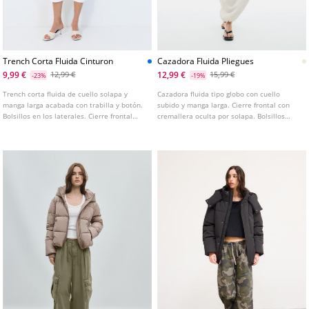
Trench Corta Fluida Cinturon
Cazadora Fluida Pliegues
9,99 €
12,99 €
12,99 €
15,99 €
-23%
-19%
Trench corta fluida de cuello solapa y
Cazadora fluida tipo globo con cuello
manga larga acabada con trabilla y botón.
subido y manga larga. Cierre frontal con
Bolsillos en los laterales. Cierre frontal
cremallera oculta por solapa. Bolsillos
cruzado con botones. Disponible en varios
laterales. Detalle de pinzas.
colores.