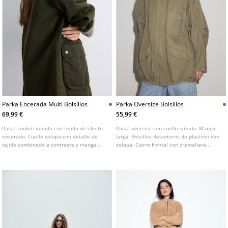
Parka Encerada Multi Bolsillos
Parka Oversize Bolsillos
69,99 €
55,99 €
Parka confeccionada con tejido de efecto
Parka oversize con cuello subido. Manga
encerado. Cuello solapa con detalle de
larga. Bolsillos delanteros de plastrón con
tejido combinado a contraste y manga
solapa. Cierre frontal con cremallera
larga.
oculta por solapa. Detalle de trabillas en
hombros.