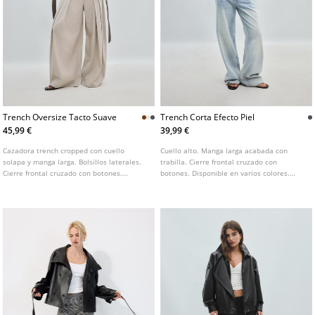
Trench Oversize Tacto Suave
Trench Corta Efecto Piel
45,99 €
39,99 €
Cazadora trench cropped con cuello
Cuello alto. Manga larga acabada con
solapa y manga larga. Bolsillos laterales.
trabilla. Cierre frontal cruzado con
Cierre frontal cruzado con botones.
botones. Disponible en varios colores.
Detalle de trabillas en hombros y cinturón
Trench de tejido efecto piel. De largo
del mismo tejido. Puños con trabillas.
corto.
Disponible en varios colores.