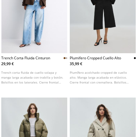
Trench Corta Fluida Cinturon
Plumifero Cropped Cuello Alto
29,99 €
35,99 €
Trench corta fluida de cuello solapa y
Plumífero acolchado cropped de cuello
manga larga acabada con trabilla y botón.
alto. Manga larga acabada en elástico.
Bolsillos en los laterales. Cierre frontal
Cierre frontal con cremallera. Bolsillos
cruzado con botones. Disponible en varios
delanteros con cremallera. Bajo ajustable
colores.
con cordón.