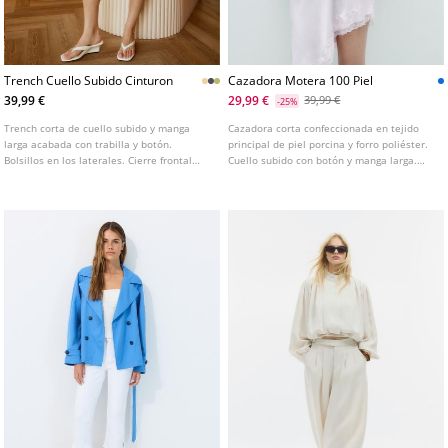
Trench Cuello Subido Cinturon
Cazadora Motera 100 Piel
39,99 €
29,99 €
39,99 €
-25%
Trench corta de cuello subido y manga
Cazadora corta confeccionada en tejido
larga acabada con trabilla y botón.
principal de piel porcina y forro poliéster.
Bolsillos en los laterales. Cierre frontal
Cuello subido con botón y manga larga.
cruzado con botones y cinturón a tono.
Bolsillos laterales. Cierre frontal con
Disponible en varios colores.
cremallera de doble sentido.