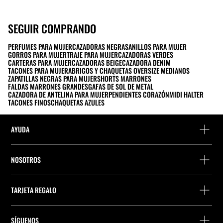
SEGUIR COMPRANDO
PERFUMES PARA MUJER
CAZADORAS NEGRAS
ANILLOS PARA MUJER
GORROS PARA MUJER
TRAJE PARA MUJER
CAZADORAS VERDES
CARTERAS PARA MUJER
CAZADORAS BEIGE
CAZADORA DENIM
TACONES PARA MUJER
ABRIGOS Y CHAQUETAS OVERSIZE MEDIANOS
ZAPATILLAS NEGRAS PARA MUJER
SHORTS MARRONES
FALDAS MARRONES GRANDES
GAFAS DE SOL DE METAL
CAZADORA DE ANTELINA PARA MUJER
PENDIENTES CORAZÓN
MIDI HALTER
TACONES FINOS
CHAQUETAS AZULES
AYUDA
FAQs y Contacto
NOSOTROS
Detalle precio perfumes
Localiza una tienda
Localiza tu pedido
TARJETA REGALO
Empresa
Encuentra tu ticket
Consulta de saldo
Trabaja en Stradivarius
Stradivarius ID
SÍGUENOS