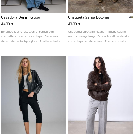
Cazadora Denim Globo
Chaqueta Sarga Botones
35,99 €
39,99 €
Bolsillos laterales. Cierre frontal con
Chaqueta tipo americana militar. Cuello
cremallera oculta por solapa. Cazadora
mao y manga larga. Falsos bolsillos de vivo
denim de corte tipo globo. Cuello subido y
con solapa en delantero. Cierre frontal con
manga larga con puño cerrado a botón.
ganchos metálicos. Detalle de botones
Detalle de trabillas en hombros.
metálios.
Disponible en varios colores.