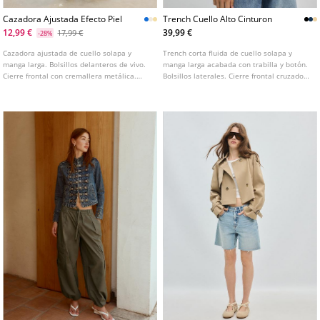
Cazadora Ajustada Efecto Piel
Trench Cuello Alto Cinturon
12,99 €
39,99 €
17,99 €
-28%
Cazadora ajustada de cuello solapa y
Trench corta fluida de cuello solapa y
manga larga. Bolsillos delanteros de vivo.
manga larga acabada con trabilla y botón.
Cierre frontal con cremallera metálica.
Bolsillos laterales. Cierre frontal cruzado
Disponible en varios colores.
con botones y cinturón ajustable con
lazada a tono. Disponible en varios
colores.