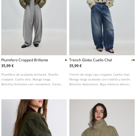
Plumifero Cropped Brillante
Trench Globo Cuello Chal
35,99 €
35,99 €
Plumífero de acabado brillante. Diseño
Trench de largo tipo cropped. Cuello chal.
cropped. Cuello alto. Manga larga.
Manga larga acabada con trabilla y botón.
Bolsillos frontales con cremallera. Cierre
Bolsillos delanteros. Bajo elástico efecto
frontal con cremallera.
globo. Cierre frontal cruzado con botones.