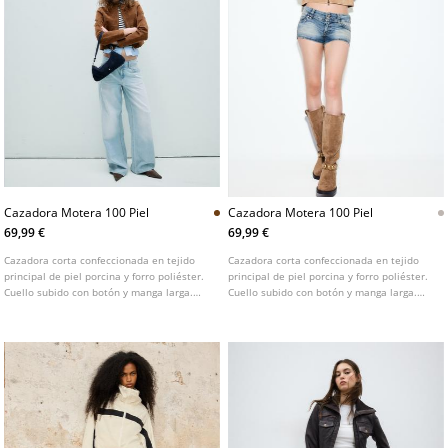
Cazadora Motera 100 Piel
Cazadora Motera 100 Piel
69,99 €
69,99 €
Cazadora corta confeccionada en tejido
Cazadora corta confeccionada en tejido
principal de piel porcina y forro poliéster.
principal de piel porcina y forro poliéster.
Cuello subido con botón y manga larga.
Cuello subido con botón y manga larga.
Bolsillos laterales. Cierre frontal con
Bolsillos laterales. Cierre frontal con
cremallera de doble sentido.
cremallera de doble sentido.