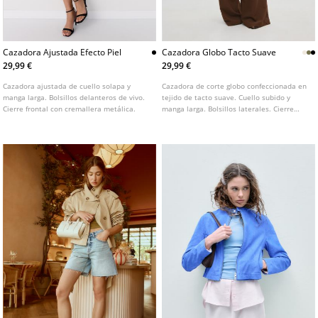
Cazadora Ajustada Efecto Piel
Cazadora Globo Tacto Suave
29,99 €
29,99 €
Cazadora ajustada de cuello solapa y
Cazadora de corte globo confeccionada en
manga larga. Bolsillos delanteros de vivo.
tejido de tacto suave. Cuello subido y
Cierre frontal con cremallera metálica.
manga larga. Bolsillos laterales. Cierre
frontal con cremallera y botones a
presión. Detalle de bajo y puños con
acabado elástico. Disponible en varios
colores.