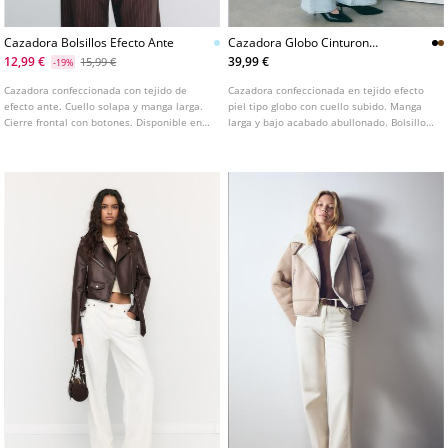
Cazadora Bolsillos Efecto Ante
Cazadora Globo Cinturon
Efecto Piel L01718470
12,99 €
39,99 €
15,99 €
-19%
Cazadora confeccionada con tejido de
Cazadora confeccionada en tejido efecto
efecto ante. Cuello solapa y manga larga.
piel tipo globo con cuello subido. Manga
Cierre frontal con botones. Disponible en
larga y bajo acabado abullonado. Bolsillos
varios colores.
delanteros de vivo. Cierre frontal con
cremallera. Detalle de cinturón a tono.