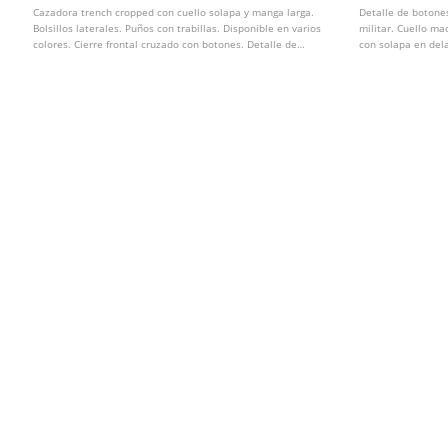
Cazadora trench cropped con cuello solapa y manga larga.
Detalle de botone
Bolsillos laterales. Puños con trabillas. Disponible en varios
militar. Cuello ma
colores. Cierre frontal cruzado con botones. Detalle de
con solapa en dela
trabillas en hombros y cinturón del mismo tejido.
metálicos.