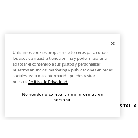
Utilizamos cookies propias y de terceros para conocer
los usos de nuestra tienda online y poder mejorarla,
adaptar el contenido a tus gustos y personalizar
nuestros anuncios, marketing y publicaciones en redes
sociales. Para más información puedes visitar
nuestra
Política de Privacidad.
No vender o compartir mi información
personal
INICIO
ROPA
CHAQUETAS
CAZADORAS GRISES TALLA
Cazadoras Grises Talla XS
Versatilidad en gris para cada temporada.