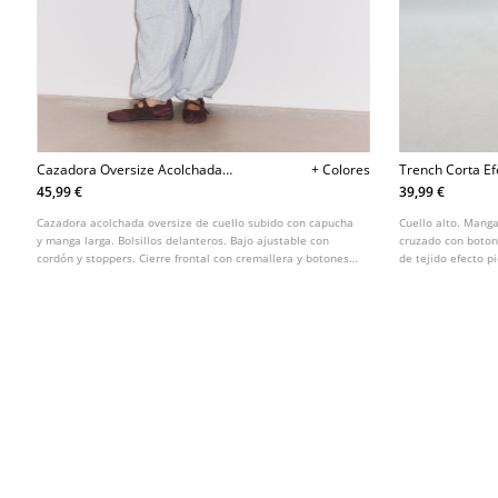
Cazadora Oversize Acolchada
+ Colores
Trench Corta Ef
Capucha
45,99 €
39,99 €
Cazadora acolchada oversize de cuello subido con capucha
Cuello alto. Manga
y manga larga. Bolsillos delanteros. Bajo ajustable con
cruzado con boton
cordón y stoppers. Cierre frontal con cremallera y botones a
de tejido efecto pi
presión ocultos en solapa. Disponible en varios colores.