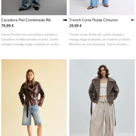
Cazadora Piel Combinada Rib
Trench Corta Fluida Cinturon
79,99 €
29,99 €
Cierre frontal con cremallera metálica.
Trench corta fluida de cuello solapa y
Cazadora confeccionada en piel. Cuello
manga larga acabada con trabilla y botón.
solapa y manga larga acabada en puño
Bolsillos en los laterales. Cierre frontal
elástico.
cruzado con botones. Disponible en varios
colores.