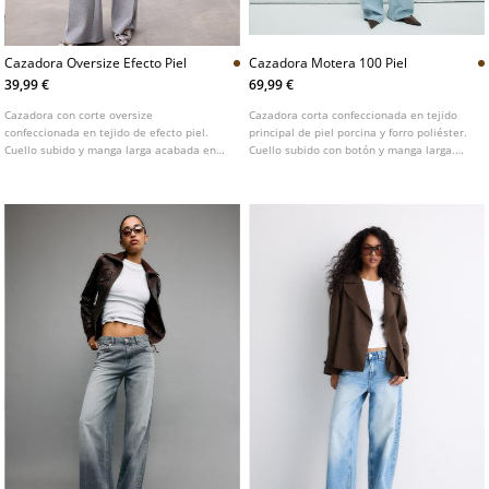
Cazadora Oversize Efecto Piel
Cazadora Motera 100 Piel
39,99 €
69,99 €
Cazadora con corte oversize
Cazadora corta confeccionada en tejido
confeccionada en tejido de efecto piel.
principal de piel porcina y forro poliéster.
Cuello subido y manga larga acabada en
Cuello subido con botón y manga larga.
puño con botón. Cierre frontal oculto en
Bolsillos laterales. Cierre frontal con
solapa con cremallera metálica y botones
cremallera de doble sentido.
a presión.