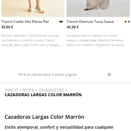
Trench Cuello Alto Efecto Piel
Trench Oversize Tacto Suave
39,99 €
45,99 €
Bolsillos laterales. Cierre frontal cruzado
Cazadora trench cropped con cuello
con botones y cinturón a tono. Trench
solapa y manga larga. Bolsillos laterales.
corta de efecto piel. Cuello alto y manga
Puños con trabillas. Disponible en varios
larga acabada con trabilla y botón.
colores. Cierre frontal cruzado con
Disponible en varios colores.
botones. Detalle de trabillas en hombros y
cinturón del mismo tejido.
*El % se calcula sobre el precio original
INICIO
ROPA
CHAQUETAS
CAZADORAS LARGAS COLOR MARRÓN
Cazadoras Largas Color Marrón
Estilo atemporal, confort y versatilidad para cualquier