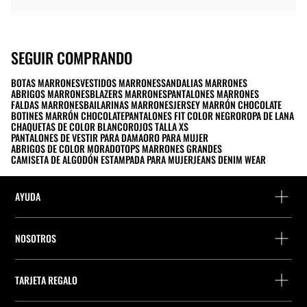
SEGUIR COMPRANDO
BOTAS MARRONES
VESTIDOS MARRONES
SANDALIAS MARRONES
ABRIGOS MARRONES
BLAZERS MARRONES
PANTALONES MARRONES
FALDAS MARRONES
BAILARINAS MARRONES
JERSEY MARRÓN CHOCOLATE
BOTINES MARRÓN CHOCOLATE
PANTALONES FIT COLOR NEGRO
ROPA DE LANA
CHAQUETAS DE COLOR BLANCO
ROJOS TALLA XS
PANTALONES DE VESTIR PARA DAMA
ORO PARA MUJER
ABRIGOS DE COLOR MORADO
TOPS MARRONES GRANDES
CAMISETA DE ALGODÓN ESTAMPADA PARA MUJER
JEANS DENIM WEAR
AYUDA
FAQs y Contacto
NOSOTROS
Detalle precio perfumes
Localiza una tienda
Localiza tu pedido
TARJETA REGALO
Empresa
Encuentra tu ticket
Consulta de saldo
Trabaja en Stradivarius