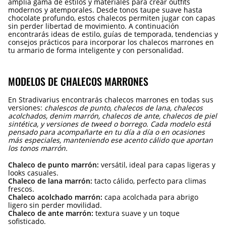
amplia gama de estilos y materiales para crear outfits
modernos y atemporales. Desde tonos taupe suave hasta
chocolate profundo, estos chalecos permiten jugar con capas
sin perder libertad de movimiento. A continuación
encontrarás ideas de estilo, guías de temporada, tendencias y
consejos prácticos para incorporar los chalecos marrones en
tu armario de forma inteligente y con personalidad.
MODELOS DE CHALECOS MARRONES
En Stradivarius encontrarás chalecos marrones en todas sus
versiones:
chalescos de punto, chalecos de lana, chalecos
acolchados, denim marrón, chalecos de ante, chalecos de piel
sintética, y versiones de tweed o borrego. Cada modelo está
pensado para acompañarte en tu día a día o en ocasiones
más especiales, manteniendo ese acento cálido que aportan
los tonos marrón.
Chaleco de punto marrón:
versátil, ideal para capas ligeras y
looks casuales.
Chaleco de lana marrón:
tacto cálido, perfecto para climas
frescos.
Chaleco acolchado marrón:
capa acolchada para abrigo
ligero sin perder movilidad.
Chaleco de ante marrón:
textura suave y un toque
sofisticado.