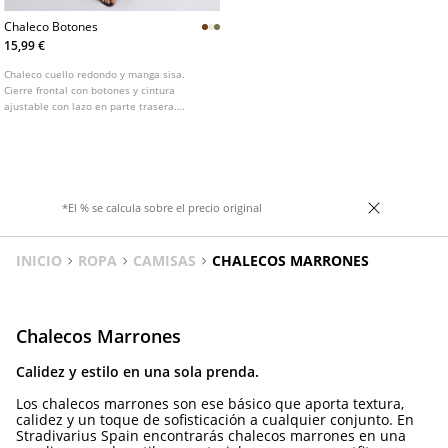
Chaleco Botones
15,99 €
Chaleco cuello redondo y manga sisa.
Cierre frontal con botones y cintura
ajustable con lazo en parte trasera.
Disponible en varios colores.
*El % se calcula sobre el precio original
INICIO
ROPA
CAMISAS
CHALECOS MARRONES
Chalecos Marrones
Calidez y estilo en una sola prenda.
Los chalecos marrones son ese básico que aporta textura,
calidez y un toque de sofisticación a cualquier conjunto. En
Stradivarius Spain encontrarás chalecos marrones en una