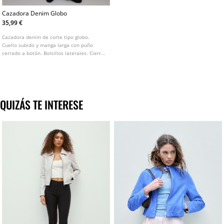
Cazadora Denim Globo
35,99 €
Cazadora denim de corte tipo globo.
Cuello subido y manga larga con puño
cerrado a botón. Bolsillos laterales. Cierre
frontal con cremallera oculta por solapa.
Detalle de trabillas en hombros.
Disponible en varios colores.
QUIZÁS TE INTERESE