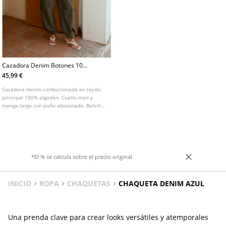
Cazadora Denim Botones 100
Algodon
45,99 €
Cazadora denim confeccionada en tejido
principal 100% algodón. Cuello mao y
manga larga con puño abotonado. Bolsillos
delanteros de vivo. Cierre delantero con
gancho metálico y botones metálicos
decorativos. Detalle de trabillas en
hombros.
*El % se calcula sobre el precio original
INICIO
ROPA
CHAQUETAS
CHAQUETA DENIM AZUL
Una prenda clave para crear looks versátiles y atemporales