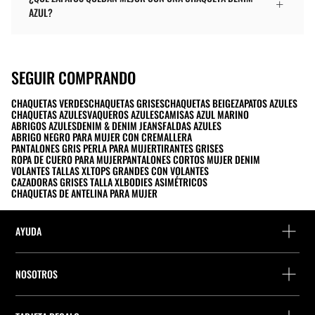
AZUL?
SEGUIR COMPRANDO
CHAQUETAS VERDES
CHAQUETAS GRISES
CHAQUETAS BEIGE
ZAPATOS AZULES
CHAQUETAS AZULES
VAQUEROS AZULES
CAMISAS AZUL MARINO
ABRIGOS AZULES
DENIM & DENIM JEANS
FALDAS AZULES
ABRIGO NEGRO PARA MUJER CON CREMALLERA
PANTALONES GRIS PERLA PARA MUJER
TIRANTES GRISES
ROPA DE CUERO PARA MUJER
PANTALONES CORTOS MUJER DENIM
VOLANTES TALLAS XL
TOPS GRANDES CON VOLANTES
CAZADORAS GRISES TALLA XL
BODIES ASIMÉTRICOS
CHAQUETAS DE ANTELINA PARA MUJER
AYUDA
FAQs y Contacto
NOSOTROS
Detalle precio perfumes
Localiza una tienda
Localiza tu pedido