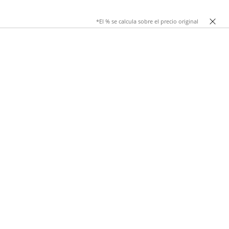
*El % se calcula sobre el precio original
r outfit. En Stradivarius Spain entendemos que un cinturón
cinturón de cuero genuino, cinturón de cuero con hebilla,
 vacuna y acabados en negro, marrón y tonos neutros que se
pida de los modelos más populares: