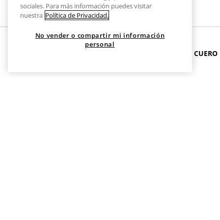
sociales. Para más información puedes visitar
nuestra
Política de Privacidad.
No vender o compartir mi información
personal
INICIO
ACCESORIOS
CINTURONES
CORREA DE CUERO
Correa de Cuero
La correa de cuero es un accesorio imprescindible que comb
o correa de cuero bien elegida puede elevar tanto un look
correa de cuero trenzado, cuero curtido y cuero suave par
adaptan a cada estación y ocasión.
MODELOS DE CORREA DE CUERO
En Stradivarius encontrarás una amplia variedad de correas
Correa de cuero clásica:
Hebilla tradicional, acabado liso y
Correa de cuero con hebilla pulida:
Brillo sutil para ocasio
Correa de cuero trenzado:
Textura artesanal que añade un 