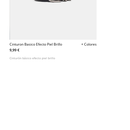
Cinturon Basico Efecto Piel Brillo
+ Colores
9,99 €
Cinturón básico efecto piel brillo