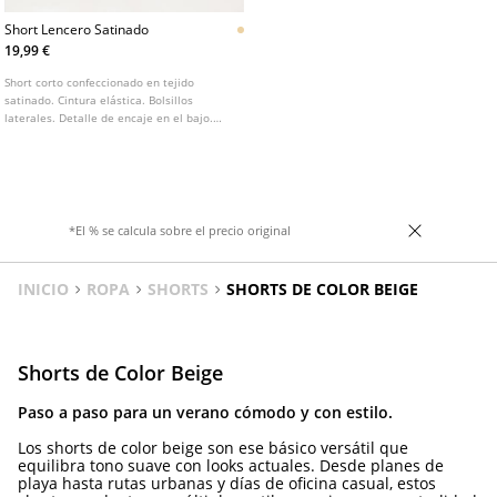
Short Lencero Satinado
19,99 €
Short corto confeccionado en tejido
satinado. Cintura elástica. Bolsillos
laterales. Detalle de encaje en el bajo.
Disponible en varios colores.
*El % se calcula sobre el precio original
INICIO
ROPA
SHORTS
SHORTS DE COLOR BEIGE
Shorts de Color Beige
Paso a paso para un verano cómodo y con estilo.
Los shorts de color beige son ese básico versátil que
equilibra tono suave con looks actuales. Desde planes de
playa hasta rutas urbanas y días de oficina casual, estos