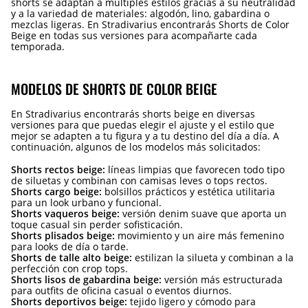
shorts se adaptan a múltiples estilos gracias a su neutralidad
y a la variedad de materiales: algodón, lino, gabardina o
mezclas ligeras. En Stradivarius encontrarás Shorts de Color
Beige en todas sus versiones para acompañarte cada
temporada.
MODELOS DE SHORTS DE COLOR BEIGE
En Stradivarius encontrarás shorts beige en diversas
versiones para que puedas elegir el ajuste y el estilo que
mejor se adapten a tu figura y a tu destino del día a día. A
continuación, algunos de los modelos más solicitados:
Shorts rectos beige:
líneas limpias que favorecen todo tipo
de siluetas y combinan con camisas leves o tops rectos.
Shorts cargo beige:
bolsillos prácticos y estética utilitaria
para un look urbano y funcional.
Shorts vaqueros beige:
versión denim suave que aporta un
toque casual sin perder sofisticación.
Shorts plisados beige:
movimiento y un aire más femenino
para looks de día o tarde.
Shorts de talle alto beige:
estilizan la silueta y combinan a la
perfección con crop tops.
Shorts lisos de gabardina beige:
versión más estructurada
para outfits de oficina casual o eventos diurnos.
Shorts deportivos beige:
tejido ligero y cómodo para