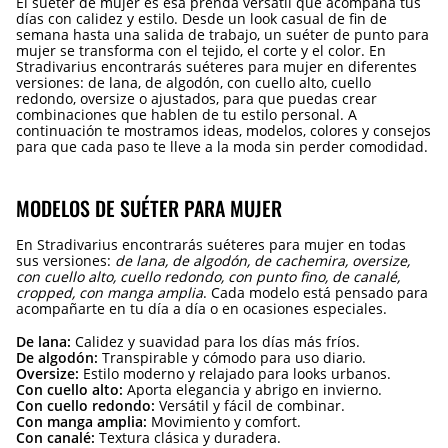
El suéter de mujer es esa prenda versátil que acompaña tus
días con calidez y estilo. Desde un look casual de fin de
semana hasta una salida de trabajo, un suéter de punto para
mujer se transforma con el tejido, el corte y el color. En
Stradivarius encontrarás suéteres para mujer en diferentes
versiones: de lana, de algodón, con cuello alto, cuello
redondo, oversize o ajustados, para que puedas crear
combinaciones que hablen de tu estilo personal. A
continuación te mostramos ideas, modelos, colores y consejos
para que cada paso te lleve a la moda sin perder comodidad.
MODELOS DE SUÉTER PARA MUJER
En Stradivarius encontrarás suéteres para mujer en todas
sus versiones:
de lana, de algodón, de cachemira, oversize,
con cuello alto, cuello redondo, con punto fino, de canalé,
cropped, con manga amplia
. Cada modelo está pensado para
acompañarte en tu día a día o en ocasiones especiales.
De lana:
Calidez y suavidad para los días más fríos.
De algodón:
Transpirable y cómodo para uso diario.
Oversize:
Estilo moderno y relajado para looks urbanos.
Con cuello alto:
Aporta elegancia y abrigo en invierno.
Con cuello redondo:
Versátil y fácil de combinar.
Con manga amplia:
Movimiento y comfort.
Con canalé:
Textura clásica y duradera.