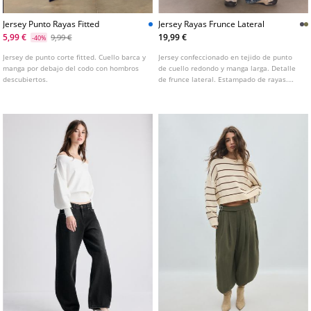
Jersey Punto Rayas Fitted
Jersey Rayas Frunce Lateral
5,99 €
19,99 €
9,99 €
-40%
Jersey de punto corte fitted. Cuello barca y
Jersey confeccionado en tejido de punto
manga por debajo del codo con hombros
de cuello redondo y manga larga. Detalle
descubiertos.
de frunce lateral. Estampado de rayas.
Disponible en varios colores.