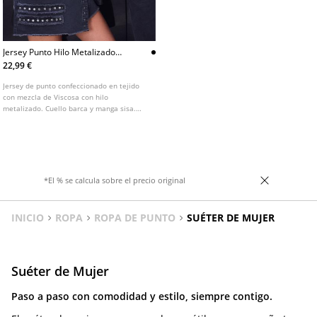
Jersey Punto Hilo Metalizado
One Dilemma
22,99 €
Jersey de punto confeccionado en tejido
con mezcla de Viscosa con hilo
metalizado. Cuello barca y manga sisa.
Acabados en rib con bajo ajustado. Detalle
de pañuelo del mismo tejido.
*El % se calcula sobre el precio original
INICIO
ROPA
ROPA DE PUNTO
SUÉTER DE MUJER
Suéter de Mujer
Paso a paso con comodidad y estilo, siempre contigo.