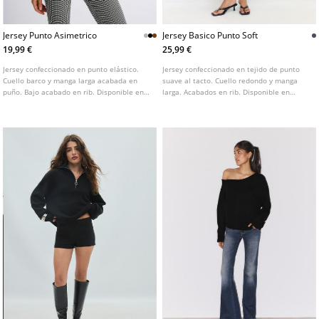
Jersey Punto Asimetrico
Jersey Basico Punto Soft
19,99 €
25,99 €
Jersey confeccionado en punto elástico.
Jersey confeccionado en tejido de punto
Cuello barco y manga larga acabada en
suave al tacto. Cuello redondo y manga
puño. Bajo acabado en rib. Disponible en
larga. Acabados en rib. Disponible en
varios colores.
varios colores.