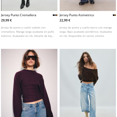
Jersey Punto Cremallera
Jersey Punto Asimetrico
29,99 €
22,99 €
Jersey de punto y cuello subido con
Jersey de punto y cuello barco con manga
cremallera. Manga larga acabada en puño
larga. Bajo acabado asimétrico. Acabados
elástico. Acabados en rib. Detalle de bajo
en rib. Disponible en varios colores.
sin costuras. Disponible en varios colores.