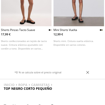
Shorts Pinzas Tacto Suave
Mini Shorts Vuelta
17,99 €
12,99 €
Shorts confeccionados en tejido de tacto
Shorts mini. Cintura vuelta elástica.
suave. Cintura elástica ajustable con
Disponible en varios colores.
cordón a tono. Disponible en varios
colores. Bolsillos laterales. Detalle de
pinzas delanteras.
*El % se calcula sobre el precio original
INICIO
ROPA
CAMISETAS
TOP NEGRO CORTO PEQUEÑO