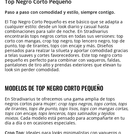
Top Negro Corto Pequeño
Paso a paso con comodidad y estilo, siempre contigo.
El Top Negro Corto Pequeño es ese básico que se adapta a
cualquier estilo: desde un look diario y casual hasta
combinaciones para salir de noche. En Stradivarius
encontrarás tops negros cortos en todas sus versiones: top
corto con mangas, crop top negro, top lencero negro, top de
punto, top de tirantes, tops con encaje y más. Diseños
pensados para realzar la silueta y aportar comodidad gracias
a telas suaves y cortes favorecedores. Este top negro corto
pequeño es perfecto para combinar con vaqueros, faldas,
pantalones de tiro alto y prendas exteriores que elevan tu
look sin perder comodidad.
MODELOS DE TOP NEGRO CORTO PEQUEÑO
En Stradivarius te ofrecemos una gama amplia de tops
negros cortos para mujer:
crop tops negros, tops cortos, tops
de tirantes, tops de punto, tops lisos, tops con mangas cortas,
tops con encaje, tops lenceros, tops satinados y tejidos
mixtos
. Cada modelo está pensado para acompañarte en tu
día a día o en ocasiones especiales.
Crop Top:
Ideales para looks minimalistas con vaqueros o