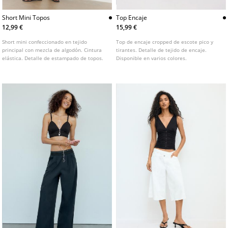
Short Mini Topos
Top Encaje
12,99 €
15,99 €
Short mini confeccionado en tejido
Top de encaje cropped de escote pico y
principal con mezcla de algodón. Cintura
tirantes. Detalle de tejido de encaje.
elástica. Detalle de estampado de topos.
Disponible en varios colores.