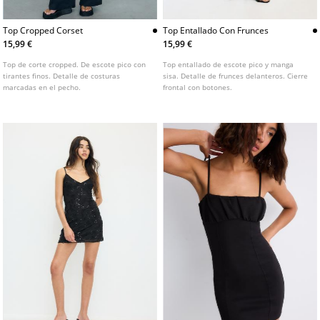
Top Cropped Corset
Top Entallado Con Frunces
15,99 €
15,99 €
Top de corte cropped. De escote pico con
Top entallado de escote pico y manga
tirantes finos. Detalle de costuras
sisa. Detalle de frunces delanteros. Cierre
marcadas en el pecho.
frontal con botones.