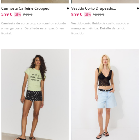
Camiseta Caffeine Cropped
Vestido Corto Drapeado
Asimetrico
5,99 €
9,99 €
7,99 €
12,99 €
-25%
-23%
Camiseta de corte crop con cuello redondo
Vestido corto fluido de cuello subido y
y manga corta. Detallede estampación en
manga asimétrica. Detalle de tejido
frontal.
fruncido.