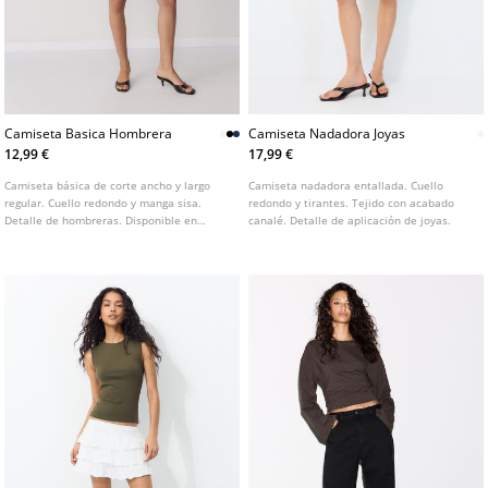
Camiseta Basica Hombrera
Camiseta Nadadora Joyas
12,99 €
17,99 €
Camiseta básica de corte ancho y largo
Camiseta nadadora entallada. Cuello
regular. Cuello redondo y manga sisa.
redondo y tirantes. Tejido con acabado
Detalle de hombreras. Disponible en
canalé. Detalle de aplicación de joyas.
varios colores.