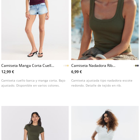
Camiseta Manga Corta Cuello
Camiseta Nadadora Rib
Barca
Algodon L02522687
12,99 €
6,99 €
Camiseta cuello barca y manga corta. Bajo
Camiseta ajustada tipo nadadora escote
ajustado. Disponible en varios colores.
redondo. Detalle de tejido en rib.