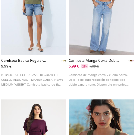
Camiseta Basica Regular
Camiseta Manga Corta Doble
Tacto Suave
Prenda
9,99 €
5,99 €
7,99 €
-25%
B- BASIC - SELECTED BASIC -REGULAR FIT -
Camiseta de manga corta y cuello barca.
CUELLO REDONDO - MANGA CORTA- HEAVY
Detalle de superposición de tejido tipo
MEDIUM WEIGHT Camiseta básica de fit
doble capa a tono. Disponible en varios
regular recto confeccionada con tejido de
colores.
algodón en mezcla de elastano con tacto
suave. Cuello redondo y manga corta.
Disponible en varios colores.