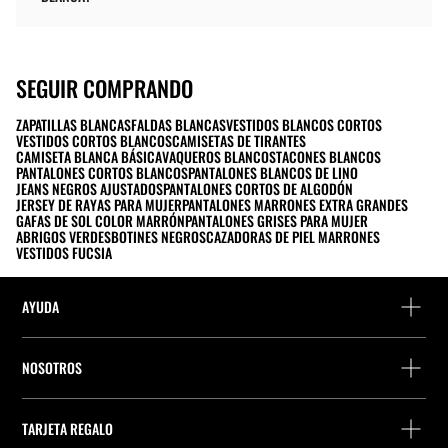
SEGUIR COMPRANDO
ZAPATILLAS BLANCAS
FALDAS BLANCAS
VESTIDOS BLANCOS CORTOS
VESTIDOS CORTOS BLANCOS
CAMISETAS DE TIRANTES
CAMISETA BLANCA BÁSICA
VAQUEROS BLANCOS
TACONES BLANCOS
PANTALONES CORTOS BLANCOS
PANTALONES BLANCOS DE LINO
JEANS NEGROS AJUSTADOS
PANTALONES CORTOS DE ALGODÓN
JERSEY DE RAYAS PARA MUJER
PANTALONES MARRONES EXTRA GRANDES
GAFAS DE SOL COLOR MARRÓN
PANTALONES GRISES PARA MUJER
ABRIGOS VERDES
BOTINES NEGROS
CAZADORAS DE PIEL MARRONES
VESTIDOS FUCSIA
AYUDA
FAQs y Contacto
NOSOTROS
Detalle precio perfumes
Localiza una tienda
Localiza tu pedido
TARJETA REGALO
Empresa
Encuentra tu ticket