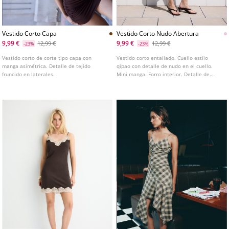
Vestido Corto Capa
Vestido Corto Nudo Abertura
9,99 €
9,99 €
12,99 €
12,99 €
-23%
-23%
Vestido corto de corte tipo capa con
Vestido corto entallado. Cuello estilo
manga asimétrica. Detalle de tejido
qipao con detalle de nudo en el cuello.
fruncido en laterales.
Mini manga. Forro interior. Detalle de
tejido fruncido en lateral.