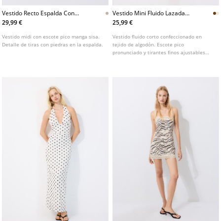
Vestido Recto Espalda Con
Vestido Mini Fluido Lazada
Piedras
Espalda
29,99 €
25,99 €
Vestido midi con escote pico manga sisa.
Vestido fluido corto confeccionado en
Detalle de tiras con piedras en la espalda.
tejido de algodón. Escote pico
pronunciado y tirantes finos ajustables
con lazada en espalda. Espalda
descubierta y cintura elástica.