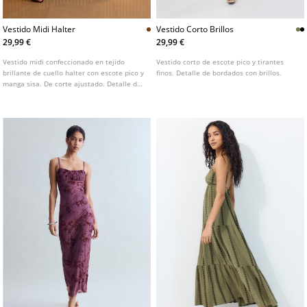
Vestido Midi Halter
Vestido Corto Brillos
29,99 €
29,99 €
Vestido midi confeccionado en tejido
Vestido corto de escote pico y tirantes
brillante de cuello halter con escote pico y
finos. Detalle de bordados con brillos.
manga sisa. De corte ajustado. Detalle de
lazada en el cuello.