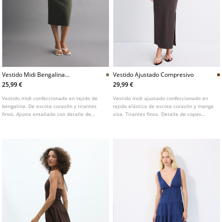
Vestido Midi Bengalina
Vestido Ajustado Compresivo
Tirantes
25,99 €
29,99 €
Vestido midi confeccionado en tejido de
Vestido midi ajustado confeccionado en
bengalina. De escote corazón y tirantes
tejido elástico de escote corazón y manga
finos. Ajuste entallado con detalle de
sisa. Tirantes finos. Detalle de copas
costuras verticales. Disponible en varios
moldeadas.
colores.