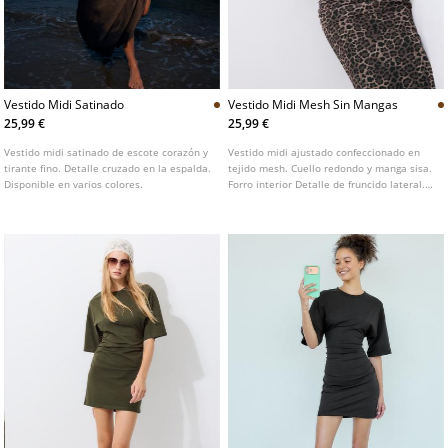
Vestido Midi Satinado
Vestido Midi Mesh Sin Mangas
25,99 €
25,99 €
Vestido midi satinado de escote corazón y
Vestido midi ajustado confeccionado en
tirante fino. Detalle cruzado en la espalda.
tejido mesh. Cuello redondo y manga sisa.
Disponible en varios colores.
Forro interior Detalle de fruncido lateral.
Estampado animal.