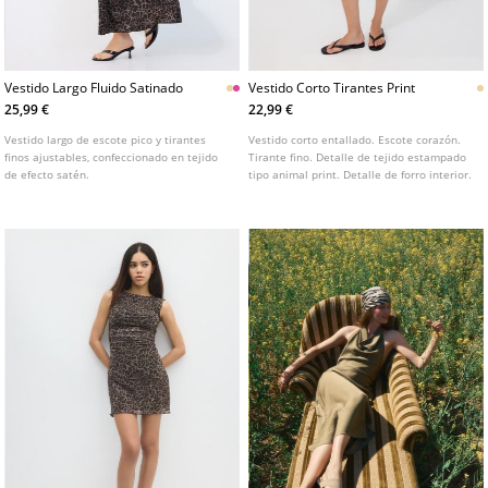
Vestido Largo Fluido Satinado
Vestido Corto Tirantes Print
25,99 €
22,99 €
Vestido largo de escote pico y tirantes
Vestido corto entallado. Escote corazón.
finos ajustables, confeccionado en tejido
Tirante fino. Detalle de tejido estampado
de efecto satén.
tipo animal print. Detalle de forro interior.