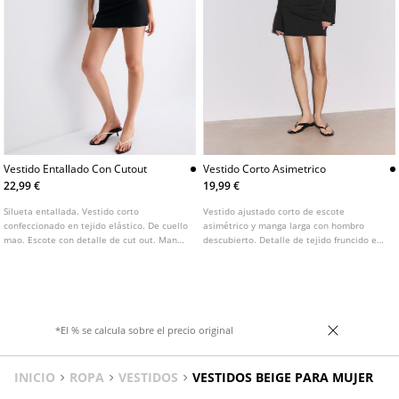
Vestido Entallado Con Cutout
Vestido Corto Asimetrico
22,99 €
19,99 €
Silueta entallada. Vestido corto
Vestido ajustado corto de escote
confeccionado en tejido elástico. De cuello
asimétrico y manga larga con hombro
mao. Escote con detalle de cut out. Manga
descubierto. Detalle de tejido fruncido en
corta.
lateral.
*El % se calcula sobre el precio original
INICIO
ROPA
VESTIDOS
VESTIDOS BEIGE PARA MUJER