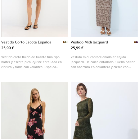
Vestido Corto Escote Espalda
Vestido Midi Jacquard
25,99 €
25,99 €
Vestido corto fluido de tirante fino tipo
Vestido midi confeccionado en tejido
halter y escote pico. Ajuste entallado en
jacquard. De corte entallado. Cuello halter
cintura y falda con volantes. Espalda
con abertura en delantero y cierre con
descubierta ajustable con lazada.
gancho. Detalle de frunces laterales.
Disponible en varios colores.
Disponible en varios colores.