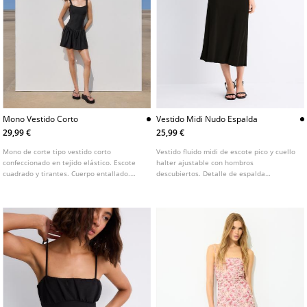
Mono Vestido Corto
Vestido Midi Nudo Espalda
29,99 €
25,99 €
Mono de corte tipo vestido corto
Vestido fluido midi de escote pico y cuello
confeccionado en tejido elástico. Escote
halter ajustable con hombros
cuadrado y tirantes. Cuerpo entallado.
descubiertos. Detalle de espalda
Detalle de falda con vuelo.
descubierta ajustable con lazada.
Disponible en varios colores.