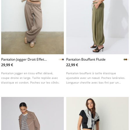
Pantalon Jogger Droit Effet
Pantalon Bouffant Fluide
Delave
29,99 €
22,99 €
Pantalon jogger en tissu effet délavé,
Pantalon bouffant à taille élastique
coupe droite et large. Taille repliée avec
ajustable avec un nœud. Poches latérales.
élastique et cordon. Poches sur les côtés.
Longueur cheville avec bas fini par un
poignet élastique. Disponible en plusieurs
couleurs.