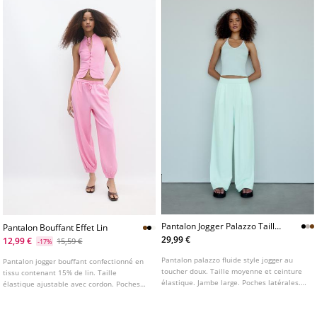
Pantalon Jogger Palazzo Taille
Pantalon Bouffant Effet Lin
Elastique
29,99 €
12,99 €
15,59 €
-17%
Pantalon palazzo fluide style jogger au
Pantalon jogger bouffant confectionné en
toucher doux. Taille moyenne et ceinture
tissu contenant 15% de lin. Taille
élastique. Jambe large. Poches latérales.
élastique ajustable avec cordon. Poches
Disponible en plusieurs couleurs.
latérales. Bas élastiqué. Disponible en
plusieurs couleurs.