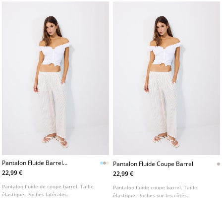
Pantalon Fluide Barrel
Pantalon Fluide Coupe Barrel
L01209641
22,99 €
22,99 €
Pantalon fluide de coupe barrel. Taille
Pantalon fluide coupe barrel. Taille
élastique. Poches latérales.
élastique. Poches sur les côtés.