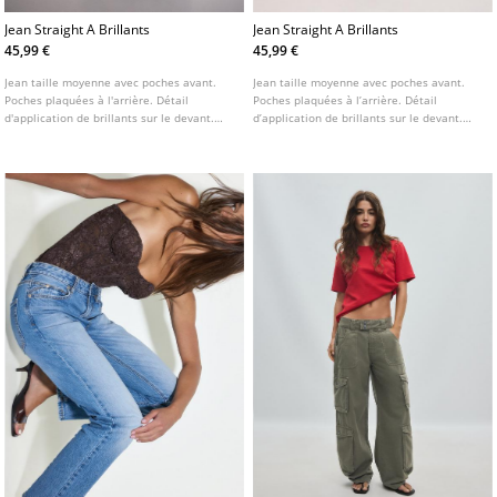
Jean Straight A Brillants
Jean Straight A Brillants
45,99 €
45,99 €
Jean taille moyenne avec poches avant.
Jean taille moyenne avec poches avant.
Poches plaquées à l'arrière. Détail
Poches plaquées à l’arrière. Détail
d'application de brillants sur le devant.
d’application de brillants sur le devant.
Jambe droite. Fermeture avant avec zip et
Jambe droite. Fermeture Éclair et bouton
bouton métallique.
métallique sur le devant.