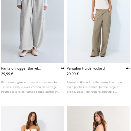
Pantalon Jogger Barrel
Pantalon Fluide Foulard
Toucher Doux A Stoppers
29,99 €
29,99 €
Pantalon jogger en tissu doux au toucher.
Pantalon fluide à taille haute élastique
Taille élastique avec cordon de serrage.
avec poches latérales. Jambe large et
Poches latérales. Jambe coupe barrel avec
droite. Détail de foulard amovible.
bas ajustable par stoppers. Disponible en
Disponible en plusieurs couleurs.
plusieurs coloris.