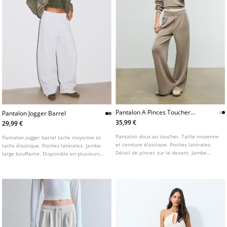
Pantalon A Pinces Toucher
Pantalon Jogger Barrel
Doux
35,99 €
29,99 €
Pantalon doux au toucher. Taille moyenne
Pantalon jogger barrel taille moyenne et
et ceinture élastique. Poches latérales.
taille élastique. Poches latérales. Jambe
Détail de pinces sur le devant. Jambe
large bouffante. Disponible en plusieurs
droite et fluide. Fermeture frontale avec
couleurs.
fermeture éclair et bouton pression.