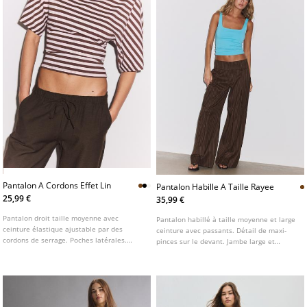
Pantalon A Cordons Effet Lin
Pantalon Habille A Taille Rayee
25,99 €
35,99 €
Pantalon droit taille moyenne avec
Pantalon habillé à taille moyenne et large
ceinture élastique ajustable par des
ceinture avec passants. Détail de maxi-
cordons de serrage. Poches latérales.
pinces sur le devant. Jambe large et
Jambe droite. Disponible en plusieurs
droite. Fermeture frontale avec fermeture
coloris.
Éclair, bouton intérieur et crochets
métalliques.