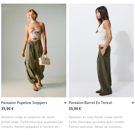
Pantalon Popeline Stoppers
Pantalon Barrel En Tencel
35,99 €
35,99 €
Pantalon cargo en popeline de coton.
Pantalon en tissu fluide coupe barrel.
Jambe large. Taille élastique ajustable par
Taille élastique ajustable avec cordon.
cordons. Poches plaquées à l'arrière et
Poches latérales. Détail de coutures
poches cargo latérales. Bas ajustable avec
marquées.