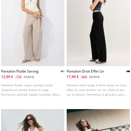
Pantalon Fluide Sarong
Pantalon Droit Effet Lin
12,99 €
17,99 €
15,59 €
29,99 €
-17%
-40%
Pantalon fluide coupe sarong à taille
Pantalon droit large à taille haute en tissu
moyenne et jambe droite et large.
effet lin, avec poches sur les côtés et plis
Fermeture latérale zippée invisible. Détail
sur le devant. Fermeture à glissière avec
de nœud sur le devant. Disponible en
bouton. Disponible en plusieurs couleurs.
plusieurs coloris.