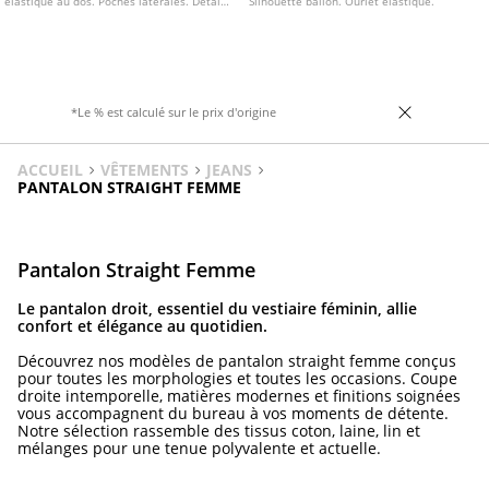
élastique au dos. Poches latérales. Détail
Silhouette ballon. Ourlet élastique.
de pinces sur le devant. Fermeture
frontale avec fermeture éclair et bouton.
Disponible en plusieurs couleurs.
*Le % est calculé sur le prix d'origine
ACCUEIL
VÊTEMENTS
JEANS
PANTALON STRAIGHT FEMME
Pantalon Straight Femme
Le pantalon droit, essentiel du vestiaire féminin, allie
confort et élégance au quotidien.
Découvrez nos modèles de pantalon straight femme conçus
pour toutes les morphologies et toutes les occasions. Coupe
droite intemporelle, matières modernes et finitions soignées
vous accompagnent du bureau à vos moments de détente.
Notre sélection rassemble des tissus coton, laine, lin et
mélanges pour une tenue polyvalente et actuelle.