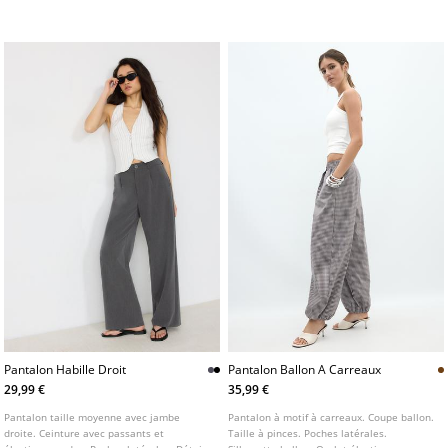
Disponible en plusieurs coloris.
Fermeture avant zippée avec bouton.
Disponible en plusieurs coloris.
Pantalon Habille Droit
Pantalon Ballon A Carreaux
29,99 €
35,99 €
Pantalon taille moyenne avec jambe
Pantalon à motif à carreaux. Coupe ballon.
droite. Ceinture avec passants et
Taille à pinces. Poches latérales.