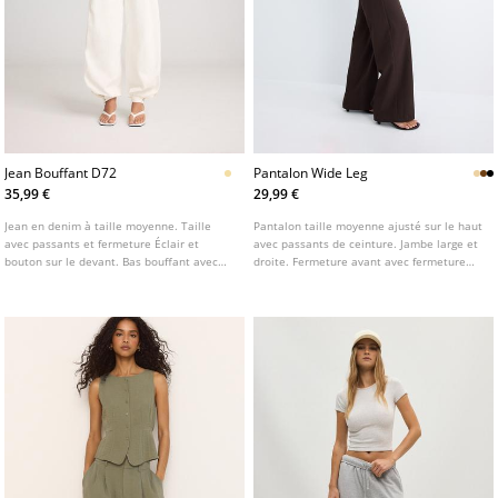
Jean Bouffant D72
Pantalon Wide Leg
35,99 €
29,99 €
Jean en denim à taille moyenne. Taille
Pantalon taille moyenne ajusté sur le haut
avec passants et fermeture Éclair et
avec passants de ceinture. Jambe large et
bouton sur le devant. Bas bouffant avec
droite. Fermeture avant avec fermeture
bouton pression. Poches passepoilées sur
éclair et bouton. Disponible en plusieurs
le devant et poches arrière. Disponible en
couleurs.
plusieurs coloris.