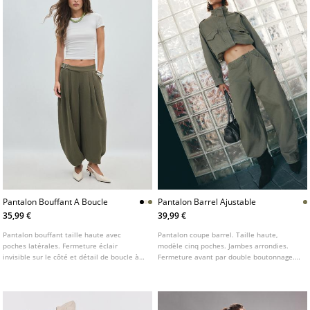
Pantalon Bouffant A Boucle
Pantalon Barrel Ajustable
35,99 €
39,99 €
Pantalon bouffant taille haute avec
Pantalon coupe barrel. Taille haute,
poches latérales. Fermeture éclair
modèle cinq poches. Jambes arrondies.
invisible sur le côté et détail de boucle à
Fermeture avant par double boutonnage.
la taille. Pinces à l'avant et bas élastiqué.
Détail de patte de serrage au dos.
Disponible en plusieurs coloris.