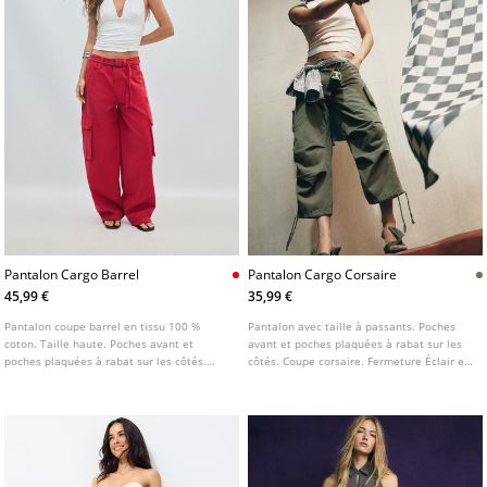
Pantalon Cargo Barrel
Pantalon Cargo Corsaire
45,99 €
35,99 €
Pantalon coupe barrel en tissu 100 %
Pantalon avec taille à passants. Poches
coton. Taille haute. Poches avant et
avant et poches plaquées à rabat sur les
poches plaquées à rabat sur les côtés.
côtés. Coupe corsaire. Fermeture Éclair et
Jambe arrondie. Taille à passants.
bouton sur le devant. Bas ajustable avec
Fermeture par zip et bouton sur le devant.
cordon de serrage.