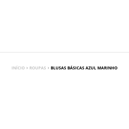
INÍCIO
ROUPAS
BLUSAS BÁSICAS AZUL MARINHO
Blusas Básicas Azul Marinho
Conforto, elegância discreta e versatilidade para o guarda-
sofisticados, ideais para quem procura peças fáceis de com
estas blusas são a base de qualquer outfit, da manhã ao fim
em qualquer ocasião, adaptando-se às estações e às tendênc
Na Stradivarius Portugal encontrarás Blusas Básicas Azul Ma