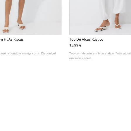
im Fit As Riscas
Top De Alcas Rustico
15,99 €
ecote redondo e manga curta. Disponível
Top com decote em bico e alças finas ajust
em várias cores.