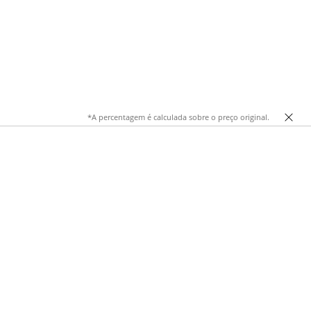
*A percentagem é calculada sobre o preço original.
arinho são o ponto de partida para looks simples e
 de qualidade e tons que combinam com praticamente tudo,
ortugal para a tua mala de viagem, estas peças acompanham-te
o, com mangas curtas, 3/4 ou compridas, em algodão,