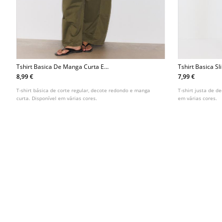
Tshirt Basica De Manga Curta E
Tshirt Basica Sl
Decote Redondo
8,99 €
7,99 €
T-shirt básica de corte regular, decote redondo e manga
T-shirt justa de d
curta. Disponível em várias cores.
em várias cores.