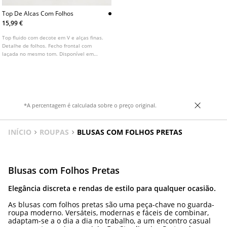
Top De Alcas Com Folhos
15,99 €
Top fluido com decote em V e alças finas.
Detalhe de folhos. Fecho frontal com
laçada no mesmo tom. Disponível em
várias cores.
*A percentagem é calculada sobre o preço original.
INÍCIO
ROUPAS
BLUSAS COM FOLHOS PRETAS
Blusas com Folhos Pretas
Elegância discreta e rendas de estilo para qualquer ocasião.
As blusas com folhos pretas são uma peça-chave no guarda-
roupa moderno. Versáteis, modernas e fáceis de combinar,
adaptam-se a o dia a dia no trabalho, a um encontro casual