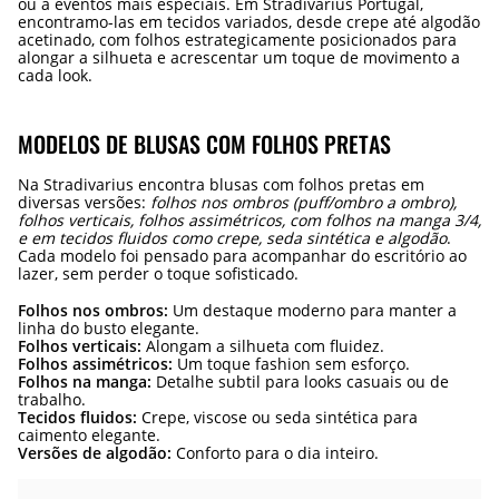
ou a eventos mais especiais. Em Stradivarius Portugal,
encontramo-las em tecidos variados, desde crepe até algodão
acetinado, com folhos estrategicamente posicionados para
alongar a silhueta e acrescentar um toque de movimento a
cada look.
MODELOS DE BLUSAS COM FOLHOS PRETAS
Na Stradivarius encontra blusas com folhos pretas em
diversas versões:
folhos nos ombros (puff/ombro a ombro),
folhos verticais, folhos assimétricos, com folhos na manga 3/4,
e em tecidos fluidos como crepe, seda sintética e algodão
.
Cada modelo foi pensado para acompanhar do escritório ao
lazer, sem perder o toque sofisticado.
Folhos nos ombros:
Um destaque moderno para manter a
linha do busto elegante.
Folhos verticais:
Alongam a silhueta com fluidez.
Folhos assimétricos:
Um toque fashion sem esforço.
Folhos na manga:
Detalhe subtil para looks casuais ou de
trabalho.
Tecidos fluidos:
Crepe, viscose ou seda sintética para
caimento elegante.
Versões de algodão:
Conforto para o dia inteiro.