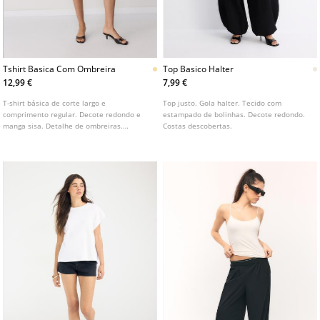
Tshirt Basica Com Ombreira
Top Basico Halter
12,99 €
7,99 €
T-shirt básica de corte largo e
Top justo. Gola halter. Tecido com
comprimento regular. Decote redondo e
estampado de bolinhas. Decote redondo.
manga sisa. Detalhe de ombreiras.
Costas descobertas.
Disponível em várias cores.