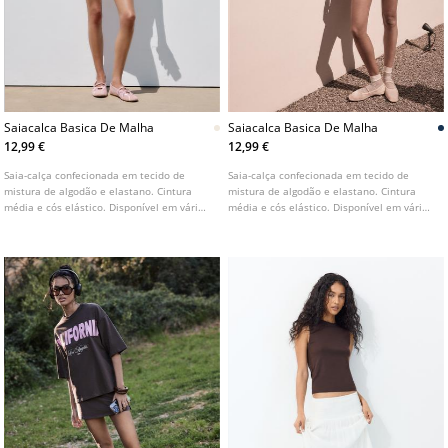
Saiacalca Basica De Malha
Saiacalca Basica De Malha
12,99 €
12,99 €
Saia-calça confecionada em tecido de
Saia-calça confecionada em tecido de
mistura de algodão e elastano. Cintura
mistura de algodão e elastano. Cintura
média e cós elástico. Disponível em várias
média e cós elástico. Disponível em várias
cores.
cores.