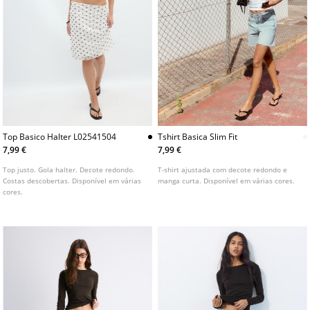
Top Basico Halter L02541504
Tshirt Basica Slim Fit
7,99 €
7,99 €
Top justo. Gola halter. Decote redondo.
T-shirt ajustada com decote redondo e
Costas descobertas. Disponível em várias
manga curta. Disponível em várias cores.
cores.