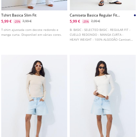
Tshirt Basica Slim Fit
Camiseta Basica Regular Fit
Heavy Weight As Riscas
5,99 €
5,99 €
7,99 €
7,99 €
-25%
-25%
L06516568
T-shirt ajustada com decote redondo e
B- BASIC - SELECTED BASIC - REGULAR FIT -
manga curta. Disponível em várias cores.
CUELLO REDONDO - MANGA CURTA -
HEAVY WEIGHT - 100% ALGODÃO Camiseta
básica de regular fit reto confecionada
com tecido de algodão. Gola redonda e
manga curta.