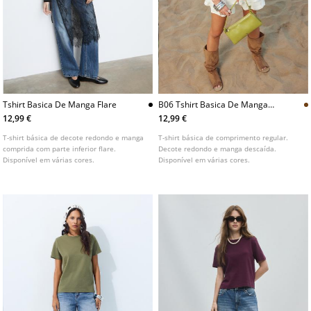
Tshirt Basica De Manga Flare
B06 Tshirt Basica De Manga
Descaida
12,99 €
12,99 €
T-shirt básica de decote redondo e manga
T-shirt básica de comprimento regular.
comprida com parte inferior flare.
Decote redondo e manga descaída.
Disponível em várias cores.
Disponível em várias cores.