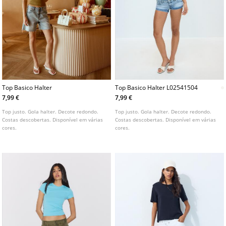
Top Basico Halter
Top Basico Halter L02541504
7,99 €
7,99 €
Top justo. Gola halter. Decote redondo.
Top justo. Gola halter. Decote redondo.
Costas descobertas. Disponível em várias
Costas descobertas. Disponível em várias
cores.
cores.