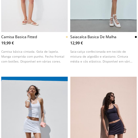
Camisa Basica Fitted
Saiacalca Basica De Malha
19,99 €
12,99 €
Camisa básica cintada. Gola de lapela.
Saia-calça confecionada em tecido de
Manga comprida com punho. Fecho frontal
mistura de algodão e elastano. Cintura
com botões. Disponível em várias cores.
média e cós elástico. Disponível em várias
cores.