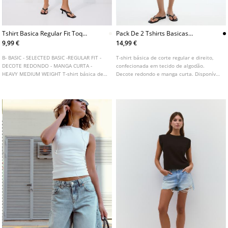
Tshirt Basica Regular Fit Toque
Pack De 2 Tshirts Basicas
Suave
Regular
9,99 €
14,99 €
B- BASIC - SELECTED BASIC -REGULAR FIT -
T-shirt básica de corte regular e direito,
DECOTE REDONDO - MANGA CURTA -
confecionada em tecido de algodão.
HEAVY MEDIUM WEIGHT T-shirt básica de
Decote redondo e manga curta. Disponível
corte reto regular fit confecionada em
em várias cores.
tecido de algodão com mistura de
elastano e um toque suave. Decote
redondo e manga curta. Disponível em
várias cores.