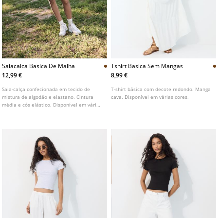
Saiacalca Basica De Malha
Tshirt Basica Sem Mangas
12,99 €
8,99 €
Saia-calça confecionada em tecido de
T-shirt básica com decote redondo. Manga
mistura de algodão e elastano. Cintura
cava. Disponível em várias cores.
média e cós elástico. Disponível em várias
cores.