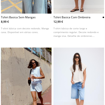
Tshirt Basica Sem Mangas
Tshirt Basica Com Ombreira
8,99 €
12,99 €
T-shirt básica com decote redondo. Manga
T-shirt básica de corte largo e
cava. Disponível em várias cores.
comprimento regular. Decote redondo e
manga sisa. Detalhe de ombreiras.
Disponível em várias cores.