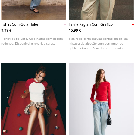
Tshirt Com Gola Halter
Tshirt Raglan Com Grafico
9,99 €
15,99 €
T-shirt de fit justo. Gola halter com decote
T-shirt de corte regular confecionada em
redondo. Disponível em várias cores.
mistura de algodão com pormenor de
gráfico à frente. Com decote redondo e
manga raglã com riscas em contraste.
Disponível em várias cores.