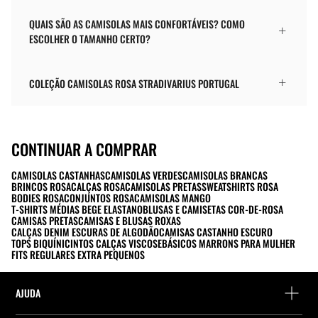
QUAIS SÃO AS CAMISOLAS MAIS CONFORTÁVEIS? COMO
ESCOLHER O TAMANHO CERTO?
COLEÇÃO CAMISOLAS ROSA STRADIVARIUS PORTUGAL
CONTINUAR A COMPRAR
CAMISOLAS CASTANHAS
CAMISOLAS VERDES
CAMISOLAS BRANCAS
BRINCOS ROSA
CALÇAS ROSA
CAMISOLAS PRETAS
SWEATSHIRTS ROSA
BODIES ROSA
CONJUNTOS ROSA
CAMISOLAS MANGO
T-SHIRTS MÉDIAS BEGE ELASTANO
BLUSAS E CAMISETAS COR-DE-ROSA
CAMISAS PRETAS
CAMISAS E BLUSAS ROXAS
CALÇAS DENIM ESCURAS DE ALGODÃO
CAMISAS CASTANHO ESCURO
TOPS BIQUÍNI
CINTOS CALÇAS VISCOSE
BÁSICOS MARRONS PARA MULHER
FITS REGULARES EXTRA PEQUENOS
AJUDA