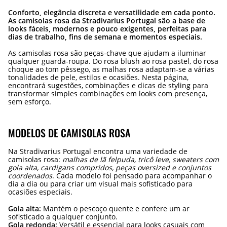
Conforto, elegância discreta e versatilidade em cada ponto.
As camisolas rosa da Stradivarius Portugal são a base de
looks fáceis, modernos e pouco exigentes, perfeitas para
dias de trabalho, fins de semana e momentos especiais.
As camisolas rosa são peças-chave que ajudam a iluminar
qualquer guarda-roupa. Do rosa blush ao rosa pastel, do rosa
choque ao tom pêssego, as malhas rosa adaptam-se a várias
tonalidades de pele, estilos e ocasiões. Nesta página,
encontrará sugestões, combinações e dicas de styling para
transformar simples combinações em looks com presença,
sem esforço.
MODELOS DE CAMISOLAS ROSA
Na Stradivarius Portugal encontra uma variedade de
camisolas rosa:
malhas de lã felpuda, tricô leve, sweaters com
gola alta, cardigans compridos, peças oversized e conjuntos
coordenados
. Cada modelo foi pensado para acompanhar o
dia a dia ou para criar um visual mais sofisticado para
ocasiões especiais.
Gola alta:
Mantém o pescoço quente e confere um ar
sofisticado a qualquer conjunto.
Gola redonda:
Versátil e essencial para looks casuais com