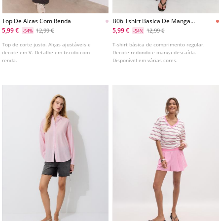
Top De Alcas Com Renda
B06 Tshirt Basica De Manga
Descaida
5,99 €
5,99 €
12,99 €
12,99 €
-54%
-54%
Top de corte justo. Alças ajustáveis e
T-shirt básica de comprimento regular.
decote em V. Detalhe em tecido com
Decote redondo e manga descaída.
renda.
Disponível em várias cores.