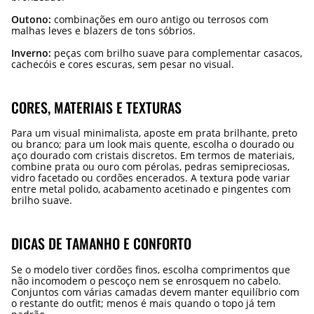
Outono:
combinações em ouro antigo ou terrosos com
malhas leves e blazers de tons sóbrios.
Inverno:
peças com brilho suave para complementar casacos,
cachecóis e cores escuras, sem pesar no visual.
CORES, MATERIAIS E TEXTURAS
Para um visual minimalista, aposte em prata brilhante, preto
ou branco; para um look mais quente, escolha o dourado ou
aço dourado com cristais discretos. Em termos de materiais,
combine prata ou ouro com pérolas, pedras semipreciosas,
vidro facetado ou cordões encerados. A textura pode variar
entre metal polido, acabamento acetinado e pingentes com
brilho suave.
DICAS DE TAMANHO E CONFORTO
Se o modelo tiver cordões finos, escolha comprimentos que
não incomodem o pescoço nem se enrosquem no cabelo.
Conjuntos com várias camadas devem manter equilíbrio com
o restante do outfit; menos é mais quando o topo já tem