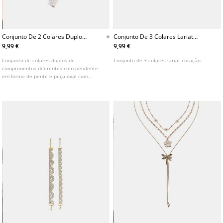
Conjunto De 2 Colares Duplos
Conjunto De 3 Colares Lariat
Com Pendente Pente
Coracao
9,99 €
9,99 €
Conjunto de colares duplos de
Conjunto de 3 colares lariat coração
comprimentos diferentes com pendente
em forma de pente e peça oval com
detalhe de renda.