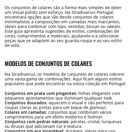
Os conjuntos de colares são a forma mais simples de obter
um visual polido sem esforço. Na Stradivarius Portugal,
encontrará opções que vão desde conjuntos de colares
minimalistas a composições em camadas mais marcantes,
ideais para combinar com tops, vestidos, blusas ou sweats.
Este guia apresenta sugestões de estilos, combinações de
cores, comprimentos e materiais, ajudando-o a selecionar
peças que se adaptem ao seu guarda-roupa e ao seu estilo
de vida.
MODELOS DE CONJUNTOS DE COLARES
Na Stradivarius, os modelos de conjuntos de colares cobrem
uma vasta gama de combinações. Aqui ficam alguns estilos
populares que pode encontrar na nossa coleção em Portugal:
Conjuntos em prata com pingentes:
linhas elegantes com
pequenos apontamentos que iluminam qualquer look.
Conjuntos dourados:
aquecem o visual e são perfeitos para
roupas claras ou pretas para um toque de glamour.
Colares em camadas:
conjuntos que combinam vários
comprimentos para um efeito moderno e fashion.
Conjuntos com pedras naturais:
pérolas, cristal, turquesas
ou drusas que adicionam cor e textura.
Conjuntos em aço inoxidável:
duráveis, ideias para uso