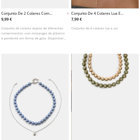
Conjunto De 2 Colares Com
Conjunto De 4 Colares Lua E
Contas
Sol
9,99 €
7,99 €
Conjunto de colares duplos de diferentes
Conjunto de 4 colares lua e sol
comprimentos, com missangas de plástico
e pendente em forma de gota. Disponível
em várias cores.