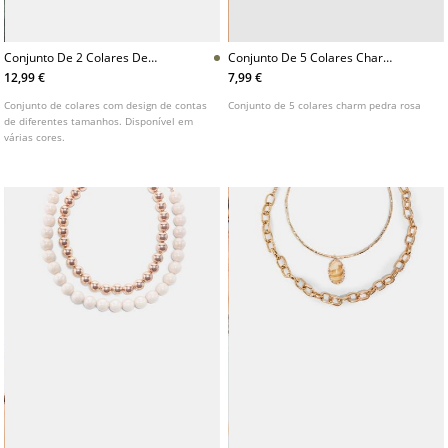
Conjunto De 2 Colares De
Conjunto De 5 Colares Charm
Esferas
Pedra Rosa
12,99 €
7,99 €
Conjunto de colares com design de contas
Conjunto de 5 colares charm pedra rosa
de diferentes tamanhos. Disponível em
várias cores.