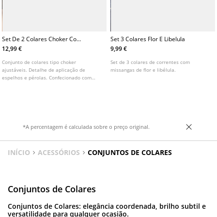
Set De 2 Colares Choker Com
Set 3 Colares Flor E Libelula
Espelhos
12,99 €
9,99 €
Conjunto de colares tipo choker
Set de 3 colares de correntes com
ajustáveis. Detalhe de aplicação de
missangas de flor e libélula.
espelhos e pérolas. Confecionado com
28% de algodão.
*A percentagem é calculada sobre o preço original.
INÍCIO
ACESSÓRIOS
CONJUNTOS DE COLARES
Conjuntos de Colares
Conjuntos de Colares: elegância coordenada, brilho subtil e
versatilidade para qualquer ocasião.