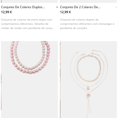
Conjunto De Colares Duplos
Conjunto De 2 Colares De
Com Pendentes
Contas E Coracao
12,99 €
12,99 €
Conjunto de colares de estilo duplo com
Conjunto de colares duplos de
comprimentos diferentes. Detalhe de
comprimentos diferentes com missangas e
choker de renda com pendente de coração
pendente de coração.
e corrente metálica com pendentes de
pérolas e motivos gravados.