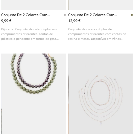
Conjunto De 2 Colares Com
Conjunto De 2 Colares Com
Contas
Missangas
9,99 €
12,99 €
Bijuteria. Conjunto de colar duplo com
Conjunto de colares duplos de
comprimentos diferentes, contas de
comprimentos diferentes com contas de
plástico e pendente em forma de gota.
resina e metal. Disponível em várias
Disponível em várias cores.
cores.