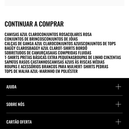
CONTINUAR A COMPRAR
CAMISAS AZUL CLARO
CONJUNTOS ROSA
COLARES ROSA
CONJUNTOS DE BRINCOS
CONJUNTOS DE JÓIAS
CALÇAS DE GANGA AZUL CLARO
CONJUNTOS AZUIS
CONJUNTOS DE TOPS
BAGGY CLAROS
BAGGY AZUL CLARO
T-SHIRTS BORDÔ
SOBRETUDOS DE CAMURÇA
SAIAS COMPRIDAS FLUIDAS
T-SHIRTS PRETAS BÁSICAS EXTRA PEQUENAS
ROUPAS DE LINHO CINZENTAS
SAPATOS RASOS CASTANHOS
CAMISAS AZUIS ÀS RISCAS MÉDIAS
ROUPAS E ACESSÓRIOS BRANCOS PARA MULHER
T-SHIRTS PEDRAS
TOPS DE MALHA AZUL-MARINHO EM POLIÉSTER
AJUDA
Ajuda e contacto
SOBRE NÓS
Localiza a tua encomenda
Localize uma loja
Devolução enquanto convidado
CARTÃO OFERTA
Empresa
Localizador de pontos de entrega