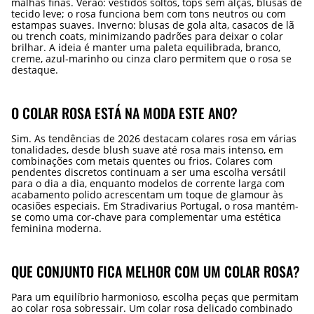
malhas finas. Verão: vestidos soltos, tops sem alças, blusas de
tecido leve; o rosa funciona bem com tons neutros ou com
estampas suaves. Inverno: blusas de gola alta, casacos de lã
ou trench coats, minimizando padrões para deixar o colar
brilhar. A ideia é manter uma paleta equilibrada, branco,
creme, azul‑marinho ou cinza claro permitem que o rosa se
destaque.
O COLAR ROSA ESTÁ NA MODA ESTE ANO?
Sim. As tendências de 2026 destacam colares rosa em várias
tonalidades, desde blush suave até rosa mais intenso, em
combinações com metais quentes ou frios. Colares com
pendentes discretos continuam a ser uma escolha versátil
para o dia a dia, enquanto modelos de corrente larga com
acabamento polido acrescentam um toque de glamour às
ocasiões especiais. Em Stradivarius Portugal, o rosa mantém-
se como uma cor-chave para complementar uma estética
feminina moderna.
QUE CONJUNTO FICA MELHOR COM UM COLAR ROSA?
Para um equilíbrio harmonioso, escolha peças que permitam
ao colar rosa sobressair. Um colar rosa delicado combinado