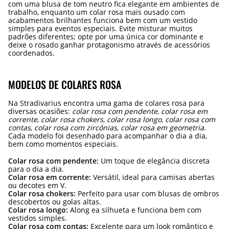
com uma blusa de tom neutro fica elegante em ambientes de
trabalho, enquanto um colar rosa mais ousado com
acabamentos brilhantes funciona bem com um vestido
simples para eventos especiais. Evite misturar muitos
padrões diferentes; opte por uma única cor dominante e
deixe o rosado ganhar protagonismo através de acessórios
coordenados.
MODELOS DE COLARES ROSA
Na Stradivarius encontra uma gama de colares rosa para
diversas ocasiões:
colar rosa com pendente
,
colar rosa em
corrente
,
colar rosa chokers
,
colar rosa longo
,
colar rosa com
contas
,
colar rosa com zircónias
,
colar rosa em geometria
.
Cada modelo foi desenhado para acompanhar o dia a dia,
bem como momentos especiais.
Colar rosa com pendente:
Um toque de elegância discreta
para o dia a dia.
Colar rosa em corrente:
Versátil, ideal para camisas abertas
ou decotes em V.
Colar rosa chokers:
Perfeito para usar com blusas de ombros
descobertos ou golas altas.
Colar rosa longo:
Along ea silhueta e funciona bem com
vestidos simples.
Colar rosa com contas:
Excelente para um look romântico e