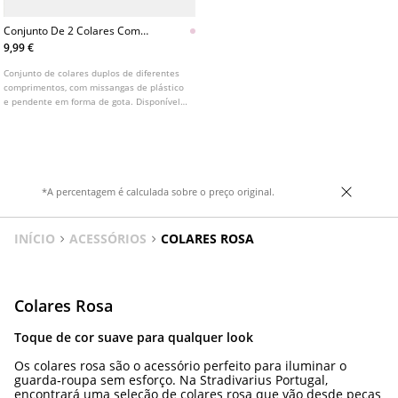
Conjunto De 2 Colares Com
Contas
9,99 €
Conjunto de colares duplos de diferentes
comprimentos, com missangas de plástico
e pendente em forma de gota. Disponível
em várias cores.
*A percentagem é calculada sobre o preço original.
INÍCIO
ACESSÓRIOS
COLARES ROSA
Colares Rosa
Toque de cor suave para qualquer look
Os colares rosa são o acessório perfeito para iluminar o
guarda‑roupa sem esforço. Na Stradivarius Portugal,
encontrará uma seleção de colares rosa que vão desde peças