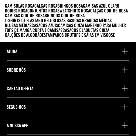
CAMISOLAS ROSA
CALÇAS ROSA
BRINCOS ROSA
CAMISAS AZUL CLARO
BODIES ROSA
CONJUNTOS ROSA
SWEATSHIRTS ROSA
CALÇAS COR-DE-ROSA
CAMISAS COR-DE-ROSA
BRINCOS COR-DE-ROSA
T-SHIRTS DE ELASTANO GELO
BLUSAS BÁSICAS BRANCAS MÉDIAS
BLUSAS MÉDIAS
CASACOS AZUIS
CAMISAS CINZA MARENGO PARA MULHER
TOPS DE MANGA CURTA E CAMISAS
CASACOS E JAQUETAS CINZA
CALÇÕES DE ALGODÃO
ESTAMPADOS CRU
TOPS E SAIAS EM VISCOSE
AJUDA
Ajuda e contacto
SOBRE NÓS
Localiza a tua encomenda
Localize uma loja
Devolução enquanto convidado
CARTÃO OFERTA
Empresa
Localizador de pontos de entrega
Consulta de Saldo
Trabalhe na Stradivarius
Stradivarius ID
SEGUE-NOS
Compra de Cartão Presente
Company Profile
Preferências de cookies
A NOSSA APP
iOS
Android