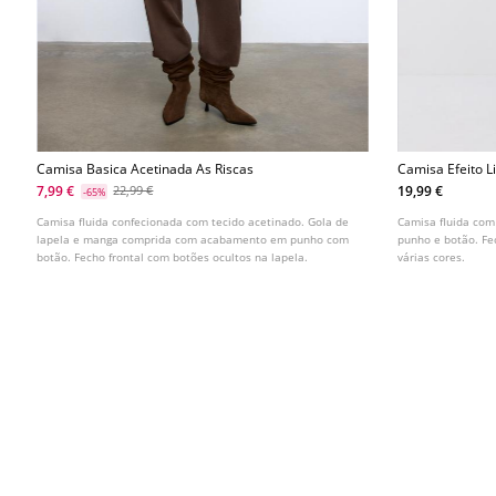
Camisa Basica Acetinada As Riscas
Camisa Efeito L
7,99 €
19,99 €
22,99 €
-65%
Camisa fluida confecionada com tecido acetinado. Gola de
Camisa fluida com
lapela e manga comprida com acabamento em punho com
punho e botão. Fe
botão. Fecho frontal com botões ocultos na lapela.
várias cores.