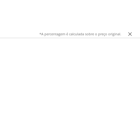
*A percentagem é calculada sobre o preço original.
ium, as camisas cor-de-rosa combinam com denim, tricot,
e e estilo contemporâneo.
, camisa cor-de-rosa de seda, camisa cor-de-rosa de linho,