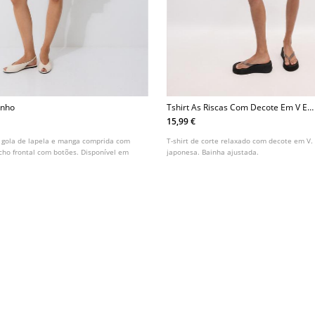
inho
Tshirt As Riscas Com Decote Em V E
Manga Japonesa
15,99 €
 gola de lapela e manga comprida com
T-shirt de corte relaxado com decote em V
cho frontal com botões. Disponível em
japonesa. Bainha ajustada.