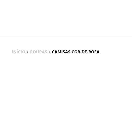
INÍCIO
ROUPAS
CAMISAS COR-DE-ROSA
Camisas Cor-de-rosa
Elegância suave que se adapta a qualquer ocasião, do casual
As camisas cor-de-rosa são um elemento-chave no guarda-ro
saias plissadas e muito mais. Na Stradivarius Portugal, enc
MODELOS DE CAMISAS COR-DE-ROSA
Na Stradivarius encontra camisas cor-de-rosa em várias vers