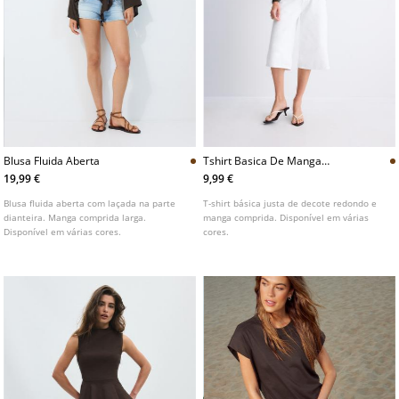
Blusa Fluida Aberta
Tshirt Basica De Manga
Comprida
19,99 €
9,99 €
Blusa fluida aberta com laçada na parte
T-shirt básica justa de decote redondo e
dianteira. Manga comprida larga.
manga comprida. Disponível em várias
Disponível em várias cores.
cores.