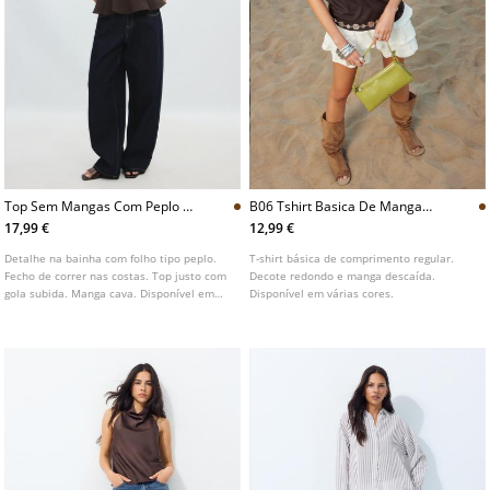
Top Sem Mangas Com Peplo E
B06 Tshirt Basica De Manga
Gola Subida
Descaida
17,99 €
12,99 €
Detalhe na bainha com folho tipo peplo.
T-shirt básica de comprimento regular.
Fecho de correr nas costas. Top justo com
Decote redondo e manga descaída.
gola subida. Manga cava. Disponível em
Disponível em várias cores.
várias cores.