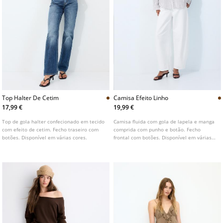
Top Halter De Cetim
Camisa Efeito Linho
17,99 €
19,99 €
Top de gola halter confecionado em tecido
Camisa fluida com gola de lapela e manga
com efeito de cetim. Fecho traseiro com
comprida com punho e botão. Fecho
botões. Disponível em várias cores.
frontal com botões. Disponível em várias
cores.