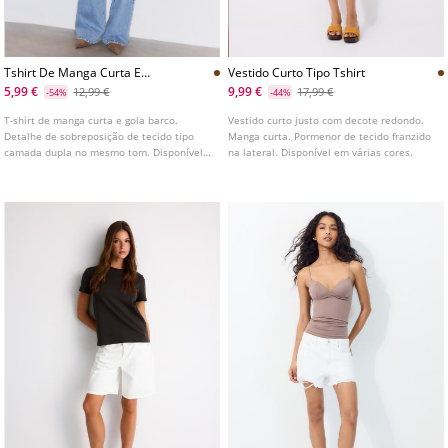
Tshirt De Manga Curta E
Vestido Curto Tipo Tshirt
Camada Dupla
5,99 €
9,99 €
12,99 €
17,99 €
-54%
-44%
T-shirt de manga curta e gola barco.
Vestido curto justo com decote redondo.
Detalhe de sobreposição de tecido tipo
Manga curta. Pormenor de tecido franzido
camada dupla no mesmo tom. Disponível
na lateral. Disponível em várias cores.
em várias cores.