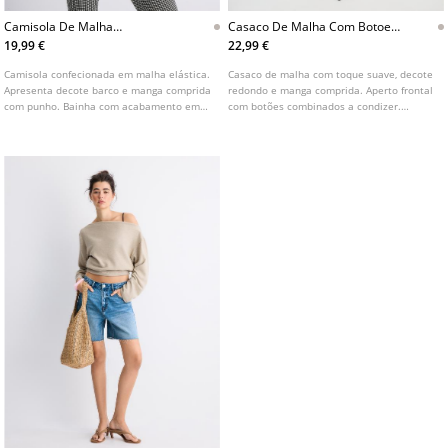
Camisola De Malha
Casaco De Malha Com Botoes
Assimetrica
De Tato Suave
19,99 €
22,99 €
Camisola confecionada em malha elástica.
Casaco de malha com toque suave, decote
Apresenta decote barco e manga comprida
redondo e manga comprida. Aperto frontal
com punho. Bainha com acabamento em
com botões combinados a condizer.
canelado. Disponível em várias cores.
Disponível em várias cores.