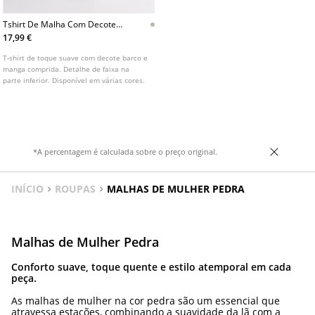
Tshirt De Malha Com Decote
Barco E Faixa
17,99 €
T-shirt de toque suave com decote barco e
manga comprida. Detalhe de faixa na
parte inferior. Disponível em várias cores.
*A percentagem é calculada sobre o preço original.
INÍCIO
ROUPAS
MALHAS DE MULHER PEDRA
Malhas de Mulher Pedra
Conforto suave, toque quente e estilo atemporal em cada
peça.
As malhas de mulher na cor pedra são um essencial que
atravessa estações, combinando a suavidade da lã com a