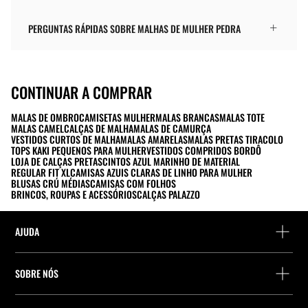
PERGUNTAS RÁPIDAS SOBRE MALHAS DE MULHER PEDRA
CONTINUAR A COMPRAR
MALAS DE OMBRO
CAMISETAS MULHER
MALAS BRANCAS
MALAS TOTE
MALAS CAMEL
CALÇAS DE MALHA
MALAS DE CAMURÇA
VESTIDOS CURTOS DE MALHA
MALAS AMARELAS
MALAS PRETAS TIRACOLO
TOPS KAKI PEQUENOS PARA MULHER
VESTIDOS COMPRIDOS BORDÔ
LOJA DE CALÇAS PRETAS
CINTOS AZUL MARINHO DE MATERIAL
REGULAR FIT XL
CAMISAS AZUIS CLARAS DE LINHO PARA MULHER
BLUSAS CRÚ MÉDIAS
CAMISAS COM FOLHOS
BRINCOS, ROUPAS E ACESSÓRIOS
CALÇAS PALAZZO
AJUDA
Ajuda e contacto
SOBRE NÓS
Localiza a tua encomenda
Localize uma loja
Devolução enquanto convidado