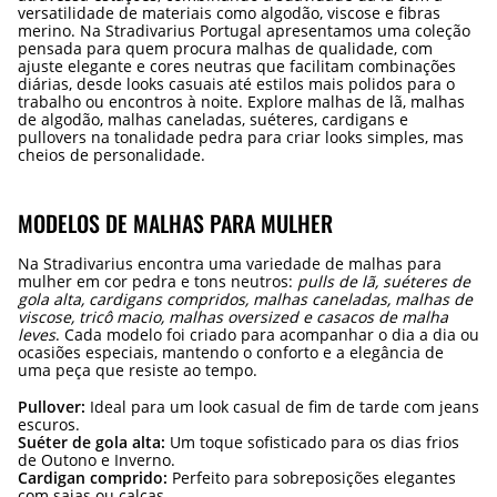
versatilidade de materiais como algodão, viscose e fibras
merino. Na Stradivarius Portugal apresentamos uma coleção
pensada para quem procura malhas de qualidade, com
ajuste elegante e cores neutras que facilitam combinações
diárias, desde looks casuais até estilos mais polidos para o
trabalho ou encontros à noite. Explore malhas de lã, malhas
de algodão, malhas caneladas, suéteres, cardigans e
pullovers na tonalidade pedra para criar looks simples, mas
cheios de personalidade.
MODELOS DE MALHAS PARA MULHER
Na Stradivarius encontra uma variedade de malhas para
mulher em cor pedra e tons neutros:
pulls de lã, suéteres de
gola alta, cardigans compridos, malhas caneladas, malhas de
viscose, tricô macio, malhas oversized e casacos de malha
leves
. Cada modelo foi criado para acompanhar o dia a dia ou
ocasiões especiais, mantendo o conforto e a elegância de
uma peça que resiste ao tempo.
Pullover:
Ideal para um look casual de fim de tarde com jeans
escuros.
Suéter de gola alta:
Um toque sofisticado para os dias frios
de Outono e Inverno.
Cardigan comprido:
Perfeito para sobreposições elegantes
com saias ou calças.