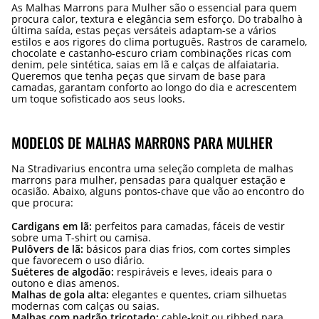
As Malhas Marrons para Mulher são o essencial para quem
procura calor, textura e elegância sem esforço. Do trabalho à
última saída, estas peças versáteis adaptam-se a vários
estilos e aos rigores do clima português. Rastros de caramelo,
chocolate e castanho-escuro criam combinações ricas com
denim, pele sintética, saias em lã e calças de alfaiataria.
Queremos que tenha peças que sirvam de base para
camadas, garantam conforto ao longo do dia e acrescentem
um toque sofisticado aos seus looks.
MODELOS DE MALHAS MARRONS PARA MULHER
Na Stradivarius encontra uma seleção completa de malhas
marrons para mulher, pensadas para qualquer estação e
ocasião. Abaixo, alguns pontos-chave que vão ao encontro do
que procura:
Cardigans em lã:
perfeitos para camadas, fáceis de vestir
sobre uma T-shirt ou camisa.
Pulôvers de lã:
básicos para dias frios, com cortes simples
que favorecem o uso diário.
Suéteres de algodão:
respiráveis e leves, ideais para o
outono e dias amenos.
Malhas de gola alta:
elegantes e quentes, criam silhuetas
modernas com calças ou saias.
Malhas com padrão tricotado:
cable-knit ou ribbed para