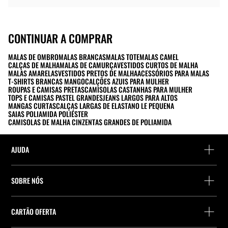
CONTINUAR A COMPRAR
MALAS DE OMBRO
MALAS BRANCAS
MALAS TOTE
MALAS CAMEL
CALÇAS DE MALHA
MALAS DE CAMURÇA
VESTIDOS CURTOS DE MALHA
MALAS AMARELAS
VESTIDOS PRETOS DE MALHA
ACESSÓRIOS PARA MALAS
T-SHIRTS BRANCAS MANGO
CALÇÕES AZUIS PARA MULHER
ROUPAS E CAMISAS PRETAS
CAMISOLAS CASTANHAS PARA MULHER
TOPS E CAMISAS PASTEL GRANDES
JEANS LARGOS PARA ALTOS
MANGAS CURTAS
CALÇAS LARGAS DE ELASTANO LE PEQUENA
SAIAS POLIAMIDA POLIÉSTER
CAMISOLAS DE MALHA CINZENTAS GRANDES DE POLIAMIDA
AJUDA
Ajuda e contacto
SOBRE NÓS
Localiza a tua encomenda
Localize uma loja
Devolução enquanto convidado
CARTÃO OFERTA
Empresa
Localizador de pontos de entrega