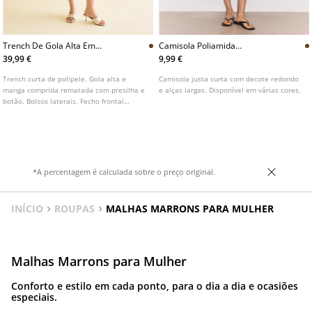
Trench De Gola Alta Em
Camisola Poliamida
Polipele
L07076116
39,99 €
9,99 €
Trench curta de polipele. Gola alta e
Camisola justa curta com decote redondo
manga comprida rematada com presilha e
e alças largas. Disponível em várias cores.
botão. Bolsos laterais. Fecho frontal
cruzado com botões e cinto a condizer.
Disponível em várias cores.
*A percentagem é calculada sobre o preço original.
INÍCIO
ROUPAS
MALHAS MARRONS PARA MULHER
Malhas Marrons para Mulher
Conforto e estilo em cada ponto, para o dia a dia e ocasiões
especiais.