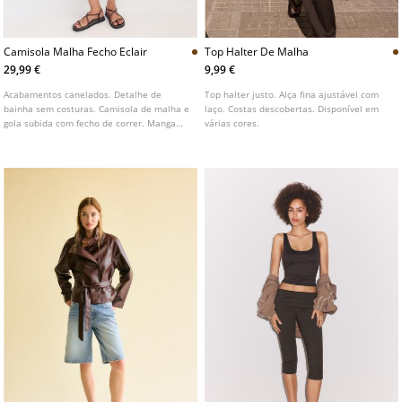
Camisola Malha Fecho Eclair
Top Halter De Malha
29,99 €
9,99 €
Acabamentos canelados. Detalhe de
Top halter justo. Alça fina ajustável com
bainha sem costuras. Camisola de malha e
laço. Costas descobertas. Disponível em
gola subida com fecho de correr. Manga
várias cores.
comprida com punho elástico. Disponível
em várias cores.