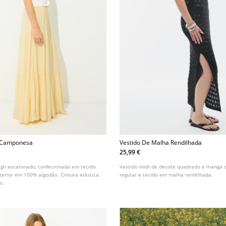
lo Camponesa
Vestido De Malha Rendilhada
25,99 €
ign escalonado, confecionada em tecido
Vestido midi de decote quadrado e manga 
nterior em 100% algodão. Cintura elástica.
regular e tecido em malha rendilhada.
s.