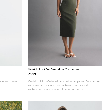
Vestido Midi De Bengaline Com Alcas
25,99 €
cava com corte
Vestido midi confecionado em tecido bengaline. Com decote
coração e alças finas. Corte justo com pormenor de
costuras verticais. Disponível em várias cores.