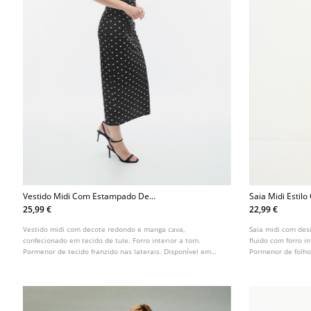
Vestido Midi Com Estampado De
Saia Midi Esti
Bolinhas L02392022
25,99 €
22,99 €
Vestido midi com decote redondo e manga cava,
Saia midi com des
confecionado em tecido de tule. Forro interior a tom.
fluido com forro i
Pormenor de tecido franzido nas laterais. Disponível em
Pormenor de folho
várias cores.