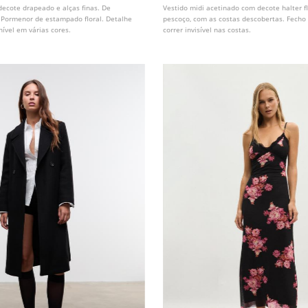
decote drapeado e alças finas. De
Vestido midi acetinado com decote halter f
. Pormenor de estampado floral. Detalhe
pescoço, com as costas descobertas. Fecho
nível em várias cores.
correr invisível nas costas.