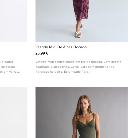
Vestido Midi De Alcas Flocado
25,99 €
la halter
Vestido midi confecionado em tecido flocado. Com decote
 de costas
quadrado e alças finas. Corte justo com pormenor de
el em várias
franzidos no peito. Estampado floral.