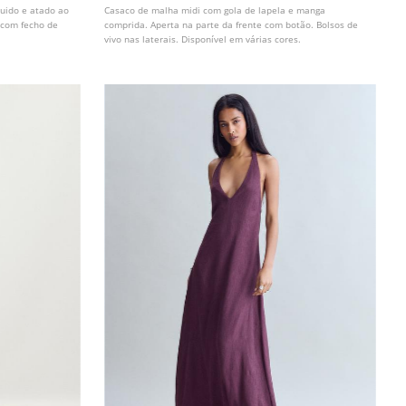
luido e atado ao
Casaco de malha midi com gola de lapela e manga
 com fecho de
comprida. Aperta na parte da frente com botão. Bolsos de
vivo nas laterais. Disponível em várias cores.