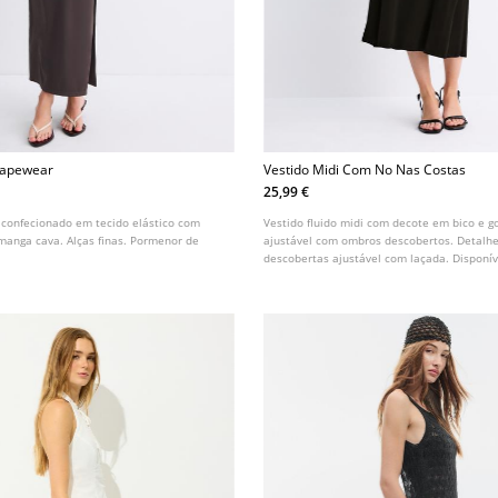
Shapewear
Vestido Midi Com No Nas Costas
25,99 €
o confecionado em tecido elástico com
Vestido fluido midi com decote em bico e go
manga cava. Alças finas. Pormenor de
ajustável com ombros descobertos. Detalhe
descobertas ajustável com laçada. Disponív
cores.