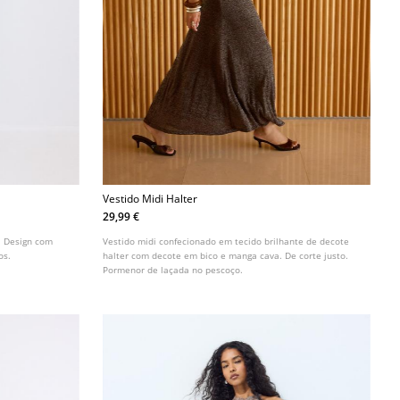
Vestido Midi Halter
29,99 €
. Design com
Vestido midi confecionado em tecido brilhante de decote
os.
halter com decote em bico e manga cava. De corte justo.
Pormenor de laçada no pescoço.