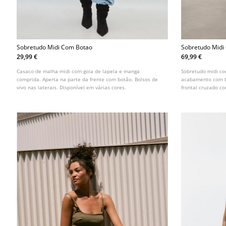
Sobretudo Midi Com Botao
Sobretudo Midi
29,99 €
69,99 €
Casaco de malha midi com gola de lapela e manga
Sobretudo midi c
comprida. Aperta na parte da frente com botão. Bolsos de
acabamento com bo
vivo nas laterais. Disponível em várias cores.
frontal cruzado c
em várias cores.