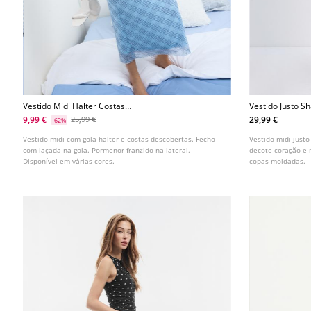
Vestido Midi Halter Costas
Vestido Justo 
Descobertas
9,99 €
29,99 €
25,99 €
-62%
Vestido midi com gola halter e costas descobertas. Fecho
Vestido midi just
com laçada na gola. Pormenor franzido na lateral.
decote coração e 
Disponível em várias cores.
copas moldadas.