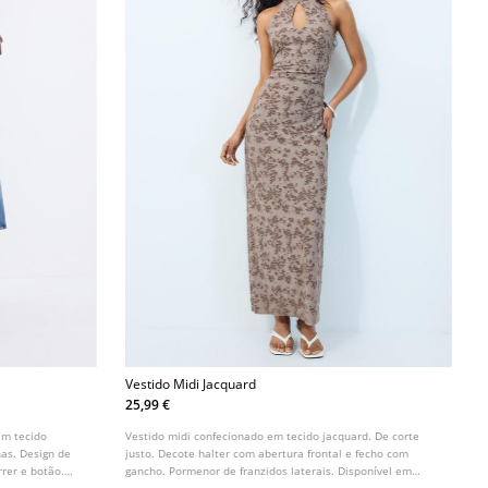
Vestido Midi Jacquard
25,99 €
em tecido
Vestido midi confecionado em tecido jacquard. De corte
has. Design de
justo. Decote halter com abertura frontal e fecho com
rrer e botão.
gancho. Pormenor de franzidos laterais. Disponível em
simétrica.
várias cores.