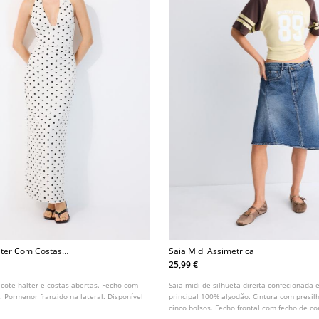
lter Com Costas
Saia Midi Assimetrica
25,99 €
ecote halter e costas abertas. Fecho com
Saia midi de silhueta direita confecionada 
 Pormenor franzido na lateral. Disponível
principal 100% algodão. Cintura com presil
cinco bolsos. Fecho frontal com fecho de co
Acabamento lavado. Pormenor de bainha as