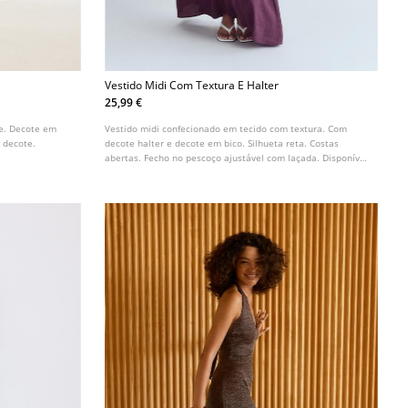
Vestido Midi Com Textura E Halter
25,99 €
le. Decote em
Vestido midi confecionado em tecido com textura. Com
 decote.
decote halter e decote em bico. Silhueta reta. Costas
abertas. Fecho no pescoço ajustável com laçada. Disponível
em várias cores.