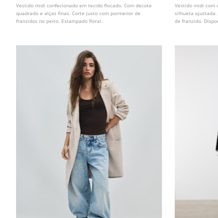
Vestido midi confecionado em tecido flocado. Com decote
Vestido midi com 
quadrado e alças finas. Corte justo com pormenor de
silhueta ajustada
franzidos no peito. Estampado floral.
de franzido. Dispo