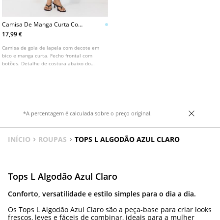
Camisa De Manga Curta Com
Corte Abaixo Do Peito
17,99 €
Camisa de gola de lapela com decote em
bico e manga curta. Fecho frontal com
botões. Detalhe de costura abaixo do
peito e cintura ajustada. Disponível em
várias cores.
*A percentagem é calculada sobre o preço original.
INÍCIO
ROUPAS
TOPS L ALGODÃO AZUL CLARO
Tops L Algodão Azul Claro
Conforto, versatilidade e estilo simples para o dia a dia.
Os Tops L Algodão Azul Claro são a peça-base para criar looks
frescos, leves e fáceis de combinar, ideais para a mulher