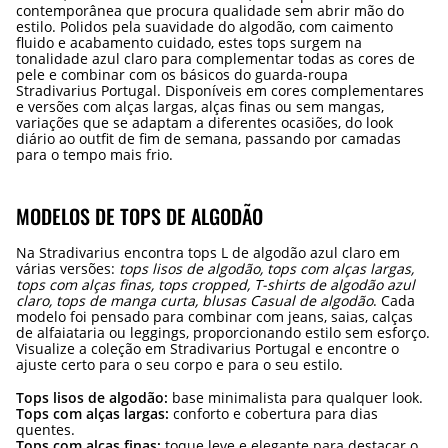
contemporânea que procura qualidade sem abrir mão do
estilo. Polidos pela suavidade do algodão, com caimento
fluido e acabamento cuidado, estes tops surgem na
tonalidade azul claro para complementar todas as cores de
pele e combinar com os básicos do guarda-roupa
Stradivarius Portugal. Disponíveis em cores complementares
e versões com alças largas, alças finas ou sem mangas,
variações que se adaptam a diferentes ocasiões, do look
diário ao outfit de fim de semana, passando por camadas
para o tempo mais frio.
MODELOS DE TOPS DE ALGODÃO
Na Stradivarius encontra tops L de algodão azul claro em
várias versões:
tops lisos de algodão, tops com alças largas,
tops com alças finas, tops cropped, T-shirts de algodão azul
claro, tops de manga curta, blusas Casual de algodão
. Cada
modelo foi pensado para combinar com jeans, saias, calças
de alfaiataria ou leggings, proporcionando estilo sem esforço.
Visualize a coleção em Stradivarius Portugal e encontre o
ajuste certo para o seu corpo e para o seu estilo.
Tops lisos de algodão:
base minimalista para qualquer look.
Tops com alças largas:
conforto e cobertura para dias
quentes.
Tops com alças finas:
toque leve e elegante para destacar o