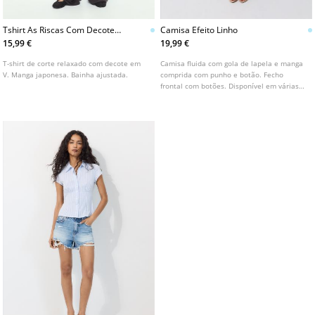
Tshirt As Riscas Com Decote
Camisa Efeito Linho
Em V E Manga Japonesa
15,99 €
19,99 €
T-shirt de corte relaxado com decote em
Camisa fluida com gola de lapela e manga
V. Manga japonesa. Bainha ajustada.
comprida com punho e botão. Fecho
frontal com botões. Disponível em várias
cores.