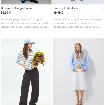
Blusao De Ganga Balao
Camisa Efeito Linho
35,99 €
19,99 €
Blusão de ganga com corte tipo globo.
Camisa fluida com gola de lapela e manga
Gola subida e manga comprida com punho
comprida com punho e botão. Fecho
fechado com botão. Detalhe de presilhas
frontal com botões. Disponível em várias
nos ombros. Bolsos laterais. Fecho frontal
cores.
com fecho de correr oculto por aba.