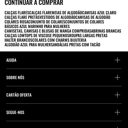
CONTINUAR A COMPRAR
CALÇAS FLARES
CALÇAS FLARE
MEIAS DE ALGODÃO
CAMISAS AZUL CLARO
CALÇAS FLARE PRETAS
VESTIDOS DE ALGODÃO
CAMISAS DE ALGODÃO
COLARES ROSA
CONJUNTO DE COLARES
CONJUNTOS DE COLARES
BÁSICOS AZUL MARINHO PARA MULHERES
CAMISETAS, CAMISAS E BLUSAS DE MANGA COMPRIDA
SABRINAS BRANCAS
CALÇAS LOW
TOPS DE VISCOSE PEQUENOS
ROUPAS LARGAS PRETAS
HALTER BRANCOS
COLARES COM CHARMS BIJUTERIA
ALGODÃO AZUL PARA MULHER
SANDÁLIAS PRETAS COM TACÃO
AJUDA
Ajuda e contacto
SOBRE NÓS
Localiza a tua encomenda
Localize uma loja
Devolução enquanto convidado
CARTÃO OFERTA
Empresa
Localizador de pontos de entrega
Consulta de Saldo
Trabalhe na Stradivarius
Stradivarius ID
SEGUE-NOS
Compra de Cartão Presente
Company Profile
Preferências de cookies