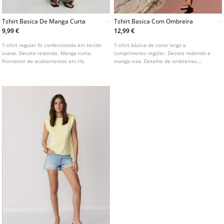
Tshirt Basica De Manga Curta
Tshirt Basica Com Ombreira
9,99 €
12,99 €
T-shirt regular fit confecionada em tecido
T-shirt básica de corte largo e
suave. Decote redondo. Manga curta.
comprimento regular. Decote redondo e
Pormenor de acabamentos em rib.
manga sisa. Detalhe de ombreiras.
Disponível em várias cores.