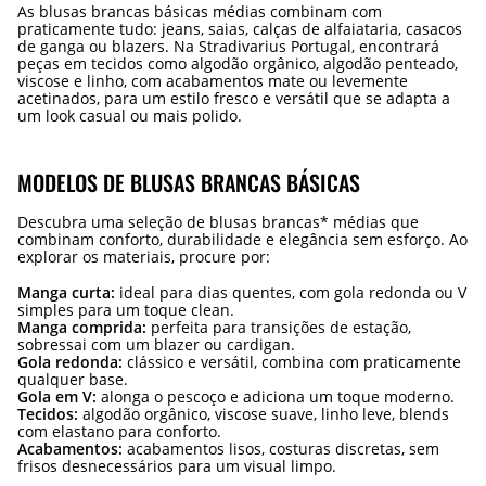
As blusas brancas básicas médias combinam com
praticamente tudo: jeans, saias, calças de alfaiataria, casacos
de ganga ou blazers. Na Stradivarius Portugal, encontrará
peças em tecidos como algodão orgânico, algodão penteado,
viscose e linho, com acabamentos mate ou levemente
acetinados, para um estilo fresco e versátil que se adapta a
um look casual ou mais polido.
MODELOS DE BLUSAS BRANCAS BÁSICAS
Descubra uma seleção de blusas brancas* médias que
combinam conforto, durabilidade e elegância sem esforço. Ao
explorar os materiais, procure por:
Manga curta:
ideal para dias quentes, com gola redonda ou V
simples para um toque clean.
Manga comprida:
perfeita para transições de estação,
sobressai com um blazer ou cardigan.
Gola redonda:
clássico e versátil, combina com praticamente
qualquer base.
Gola em V:
alonga o pescoço e adiciona um toque moderno.
Tecidos:
algodão orgânico, viscose suave, linho leve, blends
com elastano para conforto.
Acabamentos:
acabamentos lisos, costuras discretas, sem
frisos desnecessários para um visual limpo.