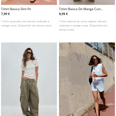
Tshirt Basica Slim Fit
Tshirt Basica De Manga Curta
E Decote Redondo
7,99 €
8,99 €
T-shirt ajustada com decote redondo e
T-shirt básica de corte regular, decote
manga curta. Disponível em várias cores.
redondo e manga curta. Disponível em
várias cores.