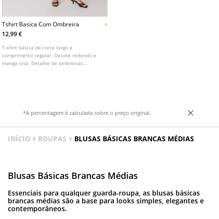
Tshirt Basica Com Ombreira
12,99 €
T-shirt básica de corte largo e
comprimento regular. Decote redondo e
manga sisa. Detalhe de ombreiras.
Disponível em várias cores.
*A percentagem é calculada sobre o preço original.
INÍCIO
ROUPAS
BLUSAS BÁSICAS BRANCAS MÉDIAS
Blusas Básicas Brancas Médias
Essenciais para qualquer guarda-roupa, as blusas básicas
brancas médias são a base para looks simples, elegantes e
contemporâneos.