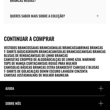
BRANCAS MÉDIAS?
QUERES SABER MAIS SOBRE A COLEÇÃO?
CONTINUAR A COMPRAR
VESTIDOS BRANCOS
SAIAS BRANCAS
MALAS BRANCAS
SABRINAS BRANCAS
T-SHIRTS BÁSICAS
ROUPA BRANCA
CAMISOLAS BRANCAS
CAMISAS BRANCAS
BLUSAS DE RENDA
CAMISAS DE LINHO BRANCAS
CAMISETAS CROPPED DE ALGODÃO
CALÇAS DE LINHO AZUL MARINHO
TOPS DE MANGA CURTA
CAMISAS ROXAS PARA MULHER
CAMISOLAS BÁSICAS BRANCAS EXTRA GRANDES
FIT CAMISAS E BLUSAS
T-SHIRTS DE GOLA
CALÇAS DENIM ESCURO LAVAGEM CINZENTA
CAMISAS JUSTAS
MALHAS DE MULHER BAUNILHA
AJUDA
Ajuda e contacto
SOBRE NÓS
Localiza a tua encomenda