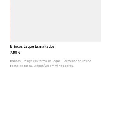
Brincos Leque Esmaltados
7,99 €
Brincos. Design em forma de leque. Pormenor de resina.
Fecho de rosca. Disponível em várias cores.